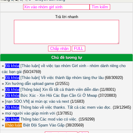
Trả lời nhanh
Chủ đề tương tự
»
Đã khóa
[Thảo luận] về việc tạo nhóm Girl xinh - nhóm dành riêng cho
các bạn gái
(50/24769)
»
Đã khóa
[Thảo luận] Về việc thành lập nhóm tàng thư lâu
(68/30920)
»
Xin hướng dẫn upload game
(2/2551)
»
Đã khóa
[Thông báo] Xin lỗi tất cả thành viên diễn đàn
(11/8001)
»
Đã khóa
Bức Xúc - Xin Hỏi Các Bạn Cần Gì Ở Mwap
(37/20883)
»
[nạn SDO.VN] ai mún qc vào và next
(1/1683)
»
Đã khóa
Thông báo về việc thanks. Tất cả các mem vào đọc.
(19/12945)
»
mọi người vào giúp mình với
(13/7851)
»
Đã khóa
Thông báo:Các mod vào có việc.
(15/9299)
»
Thảo luận
Biệt Đội Spam Vào Gấp
(38/20569)