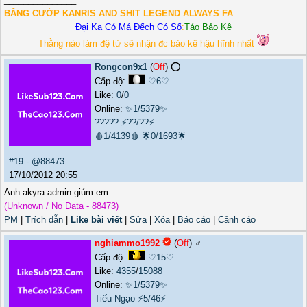
BĂNG CƯỚP KANRIS AND SHIT LEGEND ALWAYS FA
Đại Ka Có Má Đếch Có Số
:
Táo Bảo Kê
Thằng nào làm đệ tử sẽ nhận đc bảo kê hậu hĩnh nhất
Rongcon9x1
(
Off
) ⭕️
Cấp độ:
♡6♡
Like:
0
/
0
Online:
✨1/5379✨
?????
⚡??/??⚡
🩸1/4139🩸
🌟0/1693🌟
#19
-
@88473
17/10/2012 20:55
Anh akyra admin giúm em
(Unknown / No Data - 88473)
PM
|
Trích dẫn
|
Like bài viết
|
Sửa
|
Xóa
|
Báo cáo
|
Cảnh cáo
nghiammo1992
(
Off
) ♂️
Cấp độ:
♡15♡
Like:
4355
/
15088
Online:
✨1/5379✨
Tiếu Ngạo
⚡5/46⚡