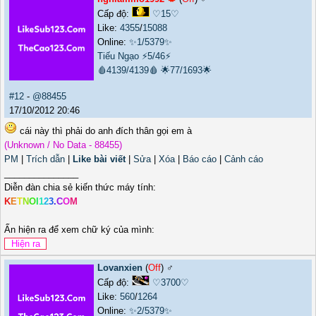
Cấp độ:
♡15♡
Like:
4355
/
15088
Online:
✨1/5379✨
Tiếu Ngạo
⚡5/46⚡
🩸4139/4139🩸
🌟77/1693🌟
#12
-
@88455
17/10/2012 20:46
cái này thì phải do anh đích thân gọi em à
(Unknown / No Data - 88455)
PM
|
Trích dẫn
|
Like bài viết
|
Sửa
|
Xóa
|
Báo cáo
|
Cảnh cáo
_______________
Diễn đàn chia sẻ kiến thức máy tính:
K
E
T
N
O
I
1
2
3
.
C
O
M
Ấn hiện ra để xem chữ ký của mình:
Lovanxien
(
Off
) ♂️
Cấp độ:
♡3700♡
Like:
560
/
1264
Online:
✨2/5379✨