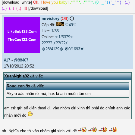
[download=white]
O
k
,
I
l
o
v
e
y
o
u
b
a
b
y
!
,
*
"
"
"
"
*
,
,
*
"
"
"
"
*
,
(
0
'
_
'
)
(
'
_
'
*
)
=
(
,
,
)
=
(
,
,
)
=
(
,
,
)
=
(
,
,
)
=
!
!
!
[/download]
mrvictory
(
Off
) ⭕️
Cấp độ:
♡49♡
Like:
1
/
35
Online:
✨1/5379✨
?????
⚡??/??⚡
🩸28/4139🩸
🌟0/1693🌟
#17
-
@88467
17/10/2012 20:52
XuanNghia92
đã viết:
Rong con 9x
đã viết:
Akyra xác nhận rồi mà, hax là anh muốn tán em
em cứ gửi số điện thoại đi. vào nhóm girl xinh thì phải do chính anh xác
nhận mới đc
oh. Nghĩa cho tớ vào nhóm girl xinh với đê