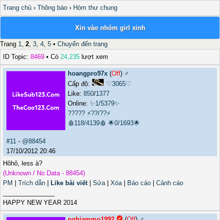
Trang chủ
›
Thông báo
›
Hòm thư chung
Xin vào nhóm girl xinh
Trang
1
,
2
,
3
,
4
,
5
•
Chuyển đến trang
ID Topic:
8469
• Có
24,235
lượt xem
hoangpro97x
(
Off
) ♂️
Cấp độ:
♡3065♡
Like:
850
/
1377
Online:
✨1/5379✨
?????
⚡??/??⚡
🩸118/4139🩸
🌟0/1693🌟
#11
-
@88454
17/10/2012 20:46
Hôhô, less à?
(Unknown / No Data - 88454)
PM
|
Trích dẫn
|
Like bài viết
|
Sửa
|
Xóa
|
Báo cáo
|
Cảnh cáo
_______________
HAPPY NEW YEAR 2014
nghiammo1992
(
Off
) ♂️