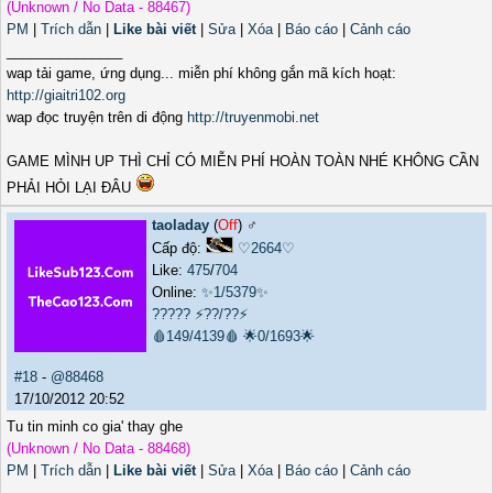
(Unknown / No Data - 88467)
PM
|
Trích dẫn
|
Like bài viết
|
Sửa
|
Xóa
|
Báo cáo
|
Cảnh cáo
_______________
wap tải game, ứng dụng... miễn phí không gắn mã kích hoạt:
http://giaitri102.org
wap đọc truyện trên di động
http://truyenmobi.net
GAME MÌNH UP THÌ CHỈ CÓ MIỄN PHÍ HOÀN TOÀN NHÉ KHÔNG CẦN
PHẢI HỎI LẠI ĐÂU
taoladay
(
Off
) ♂️
Cấp độ:
♡2664♡
Like:
475
/
704
Online:
✨1/5379✨
?????
⚡??/??⚡
🩸149/4139🩸
🌟0/1693🌟
#18
-
@88468
17/10/2012 20:52
Tu tin minh co gia' thay ghe
(Unknown / No Data - 88468)
PM
|
Trích dẫn
|
Like bài viết
|
Sửa
|
Xóa
|
Báo cáo
|
Cảnh cáo
_______________