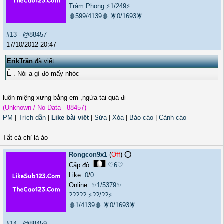
Trảm Phong
⚡1/249⚡
🩸599/4139🩸
🌟0/1693🌟
#13
-
@88457
17/10/2012 20:47
ErikTrần
đã viết:
Ê . Nói a gì đó mấy nhóc
luôn miệng xưng bằng em ,ngứa tai quá đi
(Unknown / No Data - 88457)
PM
|
Trích dẫn
|
Like bài viết
|
Sửa
|
Xóa
|
Báo cáo
|
Cảnh cáo
_______________
Tất cả chỉ là ảo
Rongcon9x1
(
Off
) ⭕️
Cấp độ:
♡6♡
Like:
0
/
0
Online:
✨1/5379✨
?????
⚡??/??⚡
🩸1/4139🩸
🌟0/1693🌟
#14
-
@88459