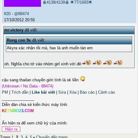
🩸4139/4139🩸
🌟77/1693🌟
#20
-
@88474
17/10/2012 20:55
mr.victory
đã viết:
Rong con 9x
đã viết:
Akyra xác nhận rồi mà, hax là anh muốn tán em
oh. Nghĩa cho tớ vào nhóm girl xinh với đê
cậu sang thailan chuyển giới tính là ok liền
(Unknown / No Data - 88474)
PM
|
Trích dẫn
|
Like bài viết
|
Sửa
|
Xóa
|
Báo cáo
|
Cảnh cáo
_______________
Diễn đàn chia sẻ kiến thức máy tính:
K
E
T
N
O
I
1
2
3
.
C
O
M
Ấn hiện ra để xem chữ ký của mình:
Trang
1
,
2
,
3
,
4
,
5
•
Chuyển đến trang