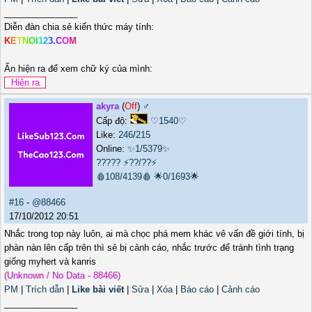
_______________
Diễn đàn chia sẻ kiến thức máy tính:
K
E
T
N
O
I
1
2
3
.
C
O
M
Ấn hiện ra để xem chữ ký của mình:
akyra
(
Off
) ♂️
Cấp độ:
♡1540♡
Like:
246
/
215
Online:
✨1/5379✨
?????
⚡??/??⚡
🩸108/4139🩸
🌟0/1693🌟
#16
-
@88466
17/10/2012 20:51
Nhắc trong top này luôn, ai mà chọc phá mem khác vê vấn đề giới tính, bị
phàn nàn lên cấp trên thì sẻ bị cảnh cáo, nhắc trước để tránh tình trạng
giống myhert và kanris
(Unknown / No Data - 88466)
PM
|
Trích dẫn
|
Like bài viết
|
Sửa
|
Xóa
|
Báo cáo
|
Cảnh cáo
_______________