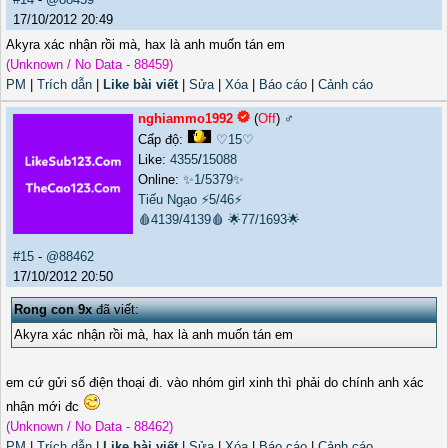
17/10/2012 20:49
Akyra xác nhận rồi mà, hax là anh muốn tán em
(Unknown / No Data - 88459)
PM
|
Trích dẫn
|
Like bài viết
|
Sửa
|
Xóa
|
Báo cáo
|
Cảnh cáo
nghiammo1992
(
Off
) ♂️
Cấp độ:
♡15♡
Like:
4355
/
15088
Online:
✨1/5379✨
Tiếu Ngạo
⚡5/46⚡
🩸4139/4139🩸
🌟77/1693🌟
#15
-
@88462
17/10/2012 20:50
Rong con 9x
đã viết:
Akyra xác nhận rồi mà, hax là anh muốn tán em
em cứ gửi số điện thoại đi. vào nhóm girl xinh thì phải do chính anh xác
nhận mới đc
(Unknown / No Data - 88462)
PM
|
Trích dẫn
|
Like bài viết
|
Sửa
|
Xóa
|
Báo cáo
|
Cảnh cáo