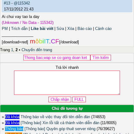
#13
-
@115342
17/11/2012 21:43
Ai chui vay tao la day
(Unknown / No Data - 115342)
PM
|
Trích dẫn
|
Like bài viết
|
Sửa
|
Xóa
|
Báo cáo
|
Cảnh cáo
_______________
m
ô
b
i
I
T
.
C
F
[download=red]
[/download]
Trang
1
,
2
•
Chuyển đến trang
Trả lời nhanh
Chủ đề tương tự
»
Đã khóa
Thông báo về việc thay đổi tên diễn đàn
(7/4653)
»
Đã khóa
[Thông báo] Xin lỗi tất cả thành viên diễn đàn
(11/8005)
»
Thông báo
[Thông báo] Quyên góp thuê server riêng
(76/39627)