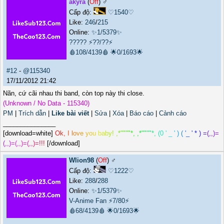
akyra
(
Off
) ♂️
Cấp độ:
♡1540♡
Like:
246
/
215
Online:
✨1/5379✨
?????
⚡??/??⚡
🩸108/4139🩸
🌟0/1693🌟
#12
-
@115340
17/11/2012 21:42
Nãn, cứ cãi nhau thi band, còn top này thi close.
(Unknown / No Data - 115340)
PM
|
Trích dẫn
|
Like bài viết
|
Sửa
|
Xóa
|
Báo cáo
|
Cảnh cáo
_______________
[download=white]
O
k
,
I
l
o
v
e
y
o
u
b
a
b
y
!
,
*
"
"
"
"
*
,
,
*
"
"
"
"
*
,
(
0
'
_
'
)
(
'
_
'
*
)
=
(
,
,
)
=
(
,
,
)
=
(
,
,
)
=
(
,
,
)
=
!
!
!
[/download]
Wlion98
(
Off
) ♂️
Cấp độ:
♡1222♡
Like:
288
/
288
Online:
✨1/5379✨
V-Anime Fan
⚡7/80⚡
🩸68/4139🩸
🌟0/1693🌟