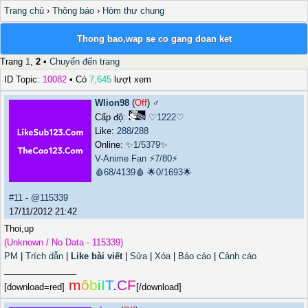
Trang chủ
›
Thông báo
›
Hòm thư chung
Thong bao,wap se co gang doan ket
Trang
1
,
2
•
Chuyển đến trang
ID Topic:
10082
• Có
7,645
lượt xem
Wlion98
(
Off
) ♂️
Cấp độ:
♡1222♡
Like:
288
/
288
Online:
✨1/5379✨
V-Anime Fan
⚡7/80⚡
🩸68/4139🩸
🌟0/1693🌟
#11
-
@115339
17/11/2012 21:42
Thoi,up
(Unknown / No Data - 115339)
PM
|
Trích dẫn
|
Like bài viết
|
Sửa
|
Xóa
|
Báo cáo
|
Cảnh cáo
_______________
m
ô
b
i
I
T
.
C
F
[download=red]
[/download]