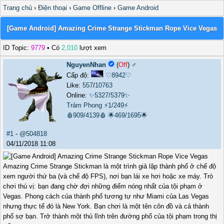
Trang chủ
›
Điện thoại
›
Game Offline
›
Game Android
[Game Android] Amazing Crime Strange Stickman Rope Vice Vegas
ID Topic:
9779
• Có
2,010
lượt xem
NguyenNhan
(
Off
) ♂️
Cấp độ:
♡8942♡
Like:
557
/
10763
Online:
✨5327/5379✨
Trảm Phong
⚡1/249⚡
🩸909/4139🩸
🌟469/1695🌟
#1
-
@504818
04/11/2018 11:08
Amazing Crime Strange Stickman là một trình giả lập thành phố ở chế độ
xem người thứ ba (và chế độ FPS), nơi bạn lái xe hơi hoặc xe máy. Trò
chơi thú vị: bạn đang chờ đợi những điểm nóng nhất của tội phạm ở
Vegas. Phong cách của thành phố tương tự như Miami của Las Vegas
nhưng thực tế đó là New York. Bạn chơi là một tên côn đồ và cả thành
phố sợ bạn. Trở thành một thủ lĩnh trên đường phố của tội phạm trong thị