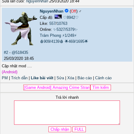
Sửa lần cuối:
NguyenNhan
25/03/2020 18:44
NguyenNhan
(
Off
) ♂️
Cấp độ:
♡8942♡
Like:
557
/
10763
Online:
✨5327/5379✨
Trảm Phong
⚡1/249⚡
🩸909/4139🩸
🌟469/1695🌟
#2
-
@518435
25/03/2020 18:45
Cập nhật mod ....
(Android)
PM
|
Trích dẫn
|
Like bài viết
|
Sửa
|
Xóa
|
Báo cáo
|
Cảnh cáo
Trả lời nhanh