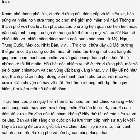
trấn.
Khám phá thành phố lớn, đi trên đường núi, đánh cắp và lái siêu xe, bắn
súng và nhiều hơn nữa trong trò chơi thế giới mở miễn phí này! Thống trị
thành phố với hỏa lực tàn phá của các phương tiện quân sự tiên tiến hoặc
nâng cấp anh hùng của bạn để hạ gục kẻ thù trong một vài cú đá! Bạn sẽ
chiến đấu với nhiều băng đảng mafia ngôi sao khác nhau từ Mỹ, Nga,
Trung Quốc, Mexico, Nhật Bản, v.v ... Trò chơi chứa đầy đủ Môi trường
thế giới mở. Bạn cũng có thể mua rất nhiều thứ trong một cửa hàng để
giúp bạn hoàn thành các nhiệm vụ và giải phóng thành phố khỏi tất cả
những kẻ tội lỗi mafia. Hầu hết các nhiệm vụ sẽ ở trên đường phố, một số
sẽ ở quận chinatown và các vùng đất băng đảng khác, v.v. Hãy để nó như
một thành phố xinh đẹp, đừng biến thành thành phố tội ác với máu và
cướp. Câu chuyện cũ hay về một tên trộm xe trong một thị trấn nguy
hiểm, tìm kiếm một số tiền dễ dàng.
Thực hiện các pha nguy hiểm trên bmx hoặc tìm một chiếc xe tăng F-90
cuối cùng hoặc máy bay trực thăng chiến đấu tàn khốc. Bạn có đủ can
đảm để vươn lên đỉnh của tội phạm không? Hãy thử tất cả các siêu xe và
xe đạp. Bạn đã sẵn sàng cho cuộc phiêu lưu trộm cắp hình sự tuyệt vời?
Hãy sẵn sàng để cướp, giết, bắn và chiến đấu! Trộm xe ô tô, trốn cảnh
sát, đua xe trên đường phố và bắn hạ các băng đảng khác