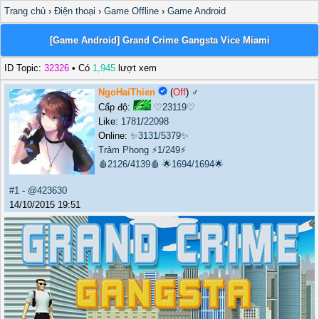
Trang chủ
›
Điện thoại
›
Game Offline
›
Game Android
[Game Android] Grand Crime Gangsta Vice Miami
ID Topic:
32326
• Có
1,945
lượt xem
NgoHaiThien
(
Off
) ♂️
Cấp độ:
♡23119♡
Like:
1781
/
22098
Online:
✨3131/5379✨
Trảm Phong
⚡1/249⚡
🩸2126/4139🩸
🌟1694/1694🌟
#1
-
@423630
14/10/2015 19:51