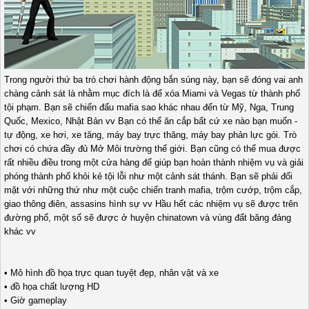
Trong người thứ ba trò chơi hành động bắn súng này, bạn sẽ đóng vai anh
chàng cảnh sát là nhằm mục đích là để xóa Miami và Vegas từ thành phố
tội phạm. Bạn sẽ chiến đấu mafia sao khác nhau đến từ Mỹ, Nga, Trung
Quốc, Mexico, Nhật Bản vv Bạn có thể ăn cắp bất cứ xe nào bạn muốn -
tự động, xe hơi, xe tăng, máy bay trực thăng, máy bay phản lực gói. Trò
chơi có chứa đầy đủ Mở Môi trường thế giới. Bạn cũng có thể mua được
rất nhiều điều trong một cửa hàng để giúp bạn hoàn thành nhiệm vụ và giải
phóng thành phố khỏi kẻ tội lỗi như một cảnh sát thánh. Bạn sẽ phải đối
mặt với những thứ như một cuộc chiến tranh mafia, trộm cướp, trộm cắp,
giao thông điên, assasins hình sự vv Hầu hết các nhiệm vụ sẽ được trên
đường phố, một số sẽ được ở huyện chinatown và vùng đất băng đảng
khác vv
• Mô hình đồ họa trực quan tuyệt đẹp, nhân vật và xe
• đồ họa chất lượng HD
• Giờ gameplay