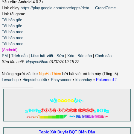
Yêu cầu: Android 4.0.3+
Link chlay
https://play.google.com/store/apps/deta ... GrandCrime
Link tải game
Tải bản gốc
Tải bản gốc
Tải bản mod
Tải bản mod
Tải bản mod
(Android)
PM
|
Trích dẫn
|
Like bài viết
|
Sửa
|
Xóa
|
Báo cáo
|
Cảnh cáo
Sửa lần cuối:
NguyenNhan
01/07/2019 15:22
------------
Những người đã like
NgoHaiThien
bởi bài viết có ích này (Tổng: 5):
Levanhop
•
Hiepsichuot4b
•
Phaysoccer
•
khanhduy
•
Pokemon12
_______________
༄༂
✪✪✪✪✪
༂࿐
ஜ۩۞۩ஜ
Ⓣⓡⓐⓜ Ⓟⓗⓞⓝⓖ Ⓑⓐⓝⓖ
ஜ۩۞۩ஜ
︻
︻
︻
¶
▅
▅
▆
▆
▇
▇
◤
✑
✑
☬
₪
₪
₪
₪
₪
₪
₪
₪
➣
Topic Xét Duyệt BQT Diễn Đàn