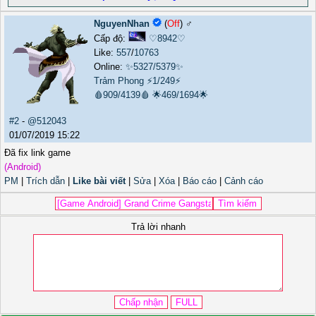
NguyenNhan
(
Off
) ♂️
Cấp độ:
♡8942♡
Like:
557
/
10763
Online:
✨5327/5379✨
Trảm Phong
⚡1/249⚡
🩸909/4139🩸
🌟469/1694🌟
#2
-
@512043
01/07/2019 15:22
Đã fix link game
(Android)
PM
|
Trích dẫn
|
Like bài viết
|
Sửa
|
Xóa
|
Báo cáo
|
Cảnh cáo
Trả lời nhanh