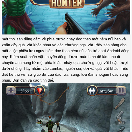
một thợ săn dũng cảm về phía trước chạy dọc theo một hẻm núi hẹp và
xoắn đầy quái vật khác nhau và các chướng ngại vật. Hãy sẵn sàng cho
một cuộc phiêu lưu nguy hiểm dọc theo hẻm núi của trò chơi Android động
này. Kiểm soát nhân vật chuyển động. Trượt màn hình để làm cho di
chuyển anh hùng từ một phía khác, nhảy qua chướng ngại vật hoặc trượt
dưới chúng. Hãy nhắm vào zombie, người sói, dơi và quái vật khác. Tiêu
diệt kẻ thù với sự giúp đỡ của dao rựa, súng, lựu đạn shotgun hoặc súng
phun. Đón đạn và các tinh thể.