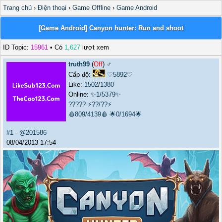
Trang chủ
›
Điện thoại
›
Game Offline
›
Game Android
[Game Android] Canyon hunter: Run and shoot
ID Topic:
15961
• Có
1,627
lượt xem
truth99
(
Off
) ♂️
Cấp độ:
♡5892♡
Like:
1502
/
1380
Online:
✨1/5379✨
?????
⚡??/??⚡
🩸809/4139🩸
🌟0/1694🌟
#1
-
@201586
08/04/2013 17:54