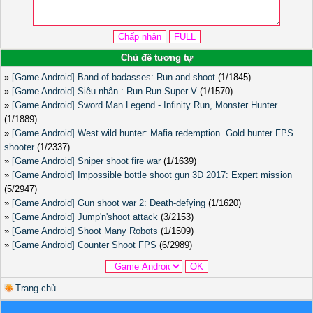
Chủ đề tương tự
»
[Game Android] Band of badasses: Run and shoot
(1/1845)
»
[Game Android] Siêu nhân : Run Run Super V
(1/1570)
»
[Game Android] Sword Man Legend - Infinity Run, Monster Hunter
(1/1889)
»
[Game Android] West wild hunter: Mafia redemption. Gold hunter FPS
shooter
(1/2337)
»
[Game Android] Sniper shoot fire war
(1/1639)
»
[Game Android] Impossible bottle shoot gun 3D 2017: Expert mission
(5/2947)
»
[Game Android] Gun shoot war 2: Death-defying
(1/1620)
»
[Game Android] Jump'n'shoot attack
(3/2153)
»
[Game Android] Shoot Many Robots
(1/1509)
»
[Game Android] Counter Shoot FPS
(6/2989)
Trang chủ