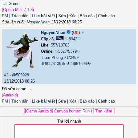
Tải Game
(Opera Mini 7.1.3)
PM
|
Trích dẫn
|
Like bài viết
|
Sửa
|
Xóa
|
Báo cáo
|
Cảnh cáo
Sửa lần cuối:
NguyenNhan
13/12/2018 08:25
NguyenNhan
(
Off
) ♂️
Cấp độ:
♡8942♡
Like:
557
/
10763
Online:
✨5327/5379✨
Trảm Phong
⚡1/249⚡
🩸909/4139🩸
🌟469/1694🌟
#2
-
@505928
13/12/2018 08:26
Đã sửa game. ...
(Android)
PM
|
Trích dẫn
|
Like bài viết
|
Sửa
|
Xóa
|
Báo cáo
|
Cảnh cáo
Trả lời nhanh