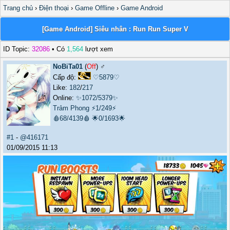
Trang chủ
›
Điện thoại
›
Game Offline
›
Game Android
[Game Android] Siêu nhân : Run Run Super V
ID Topic:
32086
• Có
1,564
lượt xem
NoBiTa01
(
Off
) ♂️
Cấp độ:
♡5879♡
Like:
182
/
217
Online:
✨1072/5379✨
Trảm Phong
⚡1/249⚡
🩸68/4139🩸
🌟0/1693🌟
#1
-
@416171
01/09/2015 11:13