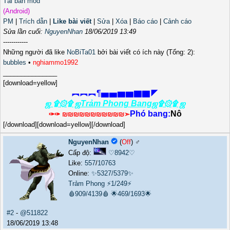
Tải bản mod
(Android)
PM
|
Trích dẫn
|
Like bài viết
|
Sửa
|
Xóa
|
Báo cáo
|
Cảnh cáo
Sửa lần cuối:
NguyenNhan
18/06/2019 13:49
------------
Những người đã like
NoBiTa01
bởi bài viết có ích này (Tổng: 2):
bubbles
•
nghiammo1992
_______________
[download=yellow]
︻︻︻¶▅▅▆▆▇▇◤
ஜ ۩۞۩ ஜTrảm Phong Bangஜ۩۞۩ ஜ
Phó bang:
Nô
✑✑ ₪₪₪₪₪₪₪₪₪₪₪➣
[/download][download=yellow][/download]
NguyenNhan
(
Off
) ♂️
Cấp độ:
♡8942♡
Like:
557
/
10763
Online:
✨5327/5379✨
Trảm Phong
⚡1/249⚡
🩸909/4139🩸
🌟469/1693🌟
#2
-
@511822
18/06/2019 13:48