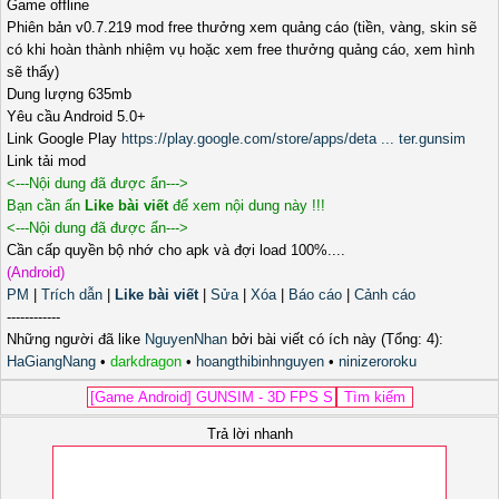
Game offline
Phiên bản v0.7.219 mod free thưởng xem quảng cáo (tiền, vàng, skin sẽ
có khi hoàn thành nhiệm vụ hoặc xem free thưởng quảng cáo, xem hình
sẽ thấy)
Dung lượng 635mb
Yêu cầu Android 5.0+
Link Google Play
https://play.google.com/store/apps/deta ... ter.gunsim
Link tải mod
<---Nội dung đã được ẩn--->
Bạn cần ấn
Like bài viết
để xem nội dung này !!!
<---Nội dung đã được ẩn--->
Cần cấp quyền bộ nhớ cho apk và đợi load 100%....
(Android)
PM
|
Trích dẫn
|
Like bài viết
|
Sửa
|
Xóa
|
Báo cáo
|
Cảnh cáo
------------
Những người đã like
NguyenNhan
bởi bài viết có ích này (Tổng: 4):
HaGiangNang
•
darkdragon
•
hoangthibinhnguyen
•
ninizeroroku
Trả lời nhanh