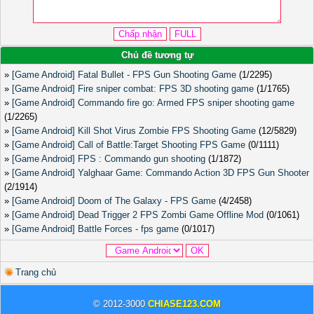
Chủ đề tương tự
»
[Game Android] Fatal Bullet - FPS Gun Shooting Game
(1/2295)
»
[Game Android] Fire sniper combat: FPS 3D shooting game
(1/1765)
»
[Game Android] Commando fire go: Armed FPS sniper shooting game
(1/2265)
»
[Game Android] Kill Shot Virus Zombie FPS Shooting Game
(12/5829)
»
[Game Android] Call of Battle:Target Shooting FPS Game
(0/1111)
»
[Game Android] FPS : Commando gun shooting
(1/1872)
»
[Game Android] Yalghaar Game: Commando Action 3D FPS Gun Shooter
(2/1914)
»
[Game Android] Doom of The Galaxy - FPS Game
(4/2458)
»
[Game Android] Dead Trigger 2 FPS Zombi Game Offline Mod
(0/1061)
»
[Game Android] Battle Forces - fps game
(0/1017)
Trang chủ
© 2012-3000
CHIASE123.COM