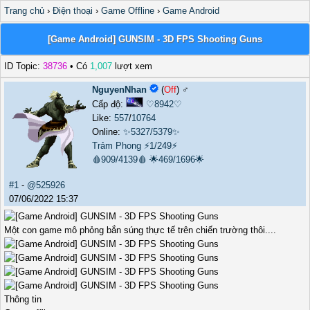
Trang chủ
›
Điện thoại
›
Game Offline
›
Game Android
[Game Android] GUNSIM - 3D FPS Shooting Guns
ID Topic:
38736
• Có
1,007
lượt xem
NguyenNhan
(
Off
) ♂️
Cấp độ:
♡8942♡
Like:
557
/
10764
Online:
✨5327/5379✨
Trảm Phong
⚡1/249⚡
🩸909/4139🩸
🌟469/1696🌟
#1
-
@525926
07/06/2022 15:37
Một con game mô phỏng bắn súng thực tế trên chiến trường thôi....
Thông tin