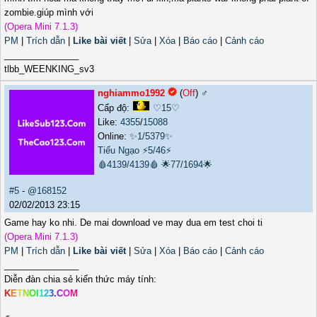
zombie.giúp mình với
(Opera Mini 7.1.3)
PM
|
Trích dẫn
|
Like bài viết
|
Sửa
|
Xóa
|
Báo cáo
|
Cảnh cáo
_______________
tlbb_WEENKING_sv3
nghiammo1992
(
Off
) ♂️
Cấp độ:
♡15♡
Like:
4355
/
15088
Online:
✨1/5379✨
Tiếu Ngạo
⚡5/46⚡
🩸4139/4139🩸
🌟77/1694🌟
#5
-
@168152
02/02/2013 23:15
Game hay ko nhi. De mai download ve may dua em test choi ti
(Opera Mini 7.1.3)
PM
|
Trích dẫn
|
Like bài viết
|
Sửa
|
Xóa
|
Báo cáo
|
Cảnh cáo
_______________
Diễn đàn chia sẻ kiến thức máy tính:
K
E
T
N
O
I
1
2
3
.
C
O
M