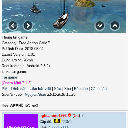
Thông tin game:
Category: Free Action GAME
Publish Date: 2018-05-04
Latest Version: 1.01
Dung lượng: 96mb
Requirements: Android 2.3.2+
Links tải game:
Tải game
(Opera Mini 7.1.3)
PM
|
Trích dẫn
|
Like bài viết
|
Sửa
|
Xóa
|
Báo cáo
|
Cảnh cáo
Sửa lần cuối:
NguyenNhan
21/11/2018 13:26
_______________
tlbb_WEENKING_sv3
nghiammo1992
(
Off
) ♂️
Cấp độ:
♡15♡
Like:
4355
/
15088