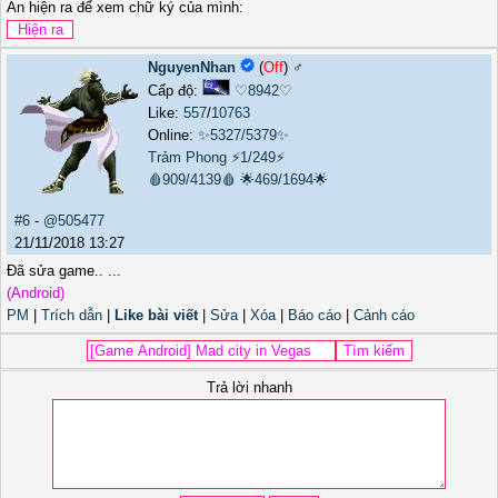
Ấn hiện ra để xem chữ ký của mình:
NguyenNhan
(
Off
) ♂️
Cấp độ:
♡8942♡
Like:
557
/
10763
Online:
✨5327/5379✨
Trảm Phong
⚡1/249⚡
🩸909/4139🩸
🌟469/1694🌟
#6
-
@505477
21/11/2018 13:27
Đã sửa game.. ...
(Android)
PM
|
Trích dẫn
|
Like bài viết
|
Sửa
|
Xóa
|
Báo cáo
|
Cảnh cáo
Trả lời nhanh