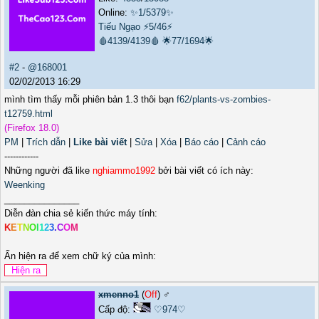
Online:
✨1/5379✨
Tiếu Ngạo
⚡5/46⚡
🩸4139/4139🩸
🌟77/1694🌟
#2
-
@168001
02/02/2013 16:29
mình tìm thấy mỗi phiên bản 1.3 thôi bạn
f62/plants-vs-zombies-
t12759.html
(Firefox 18.0)
PM
|
Trích dẫn
|
Like bài viết
|
Sửa
|
Xóa
|
Báo cáo
|
Cảnh cáo
------------
Những người đã like
nghiammo1992
bởi bài viết có ích này:
Weenking
_______________
Diễn đàn chia sẻ kiến thức máy tính:
K
E
T
N
O
I
1
2
3
.
C
O
M
Ấn hiện ra để xem chữ ký của mình:
xmenno1
(
Off
) ♂️
Cấp độ:
♡974♡