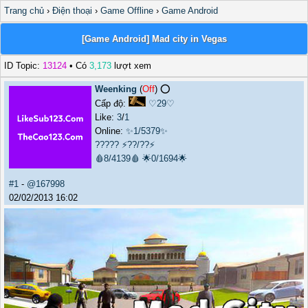
Trang chủ
›
Điện thoại
›
Game Offline
›
Game Android
[Game Android] Mad city in Vegas
ID Topic:
13124
• Có
3,173
lượt xem
Weenking
(
Off
) ⭕️
Cấp độ:
♡29♡
Like:
3
/
1
Online:
✨1/5379✨
?????
⚡??/??⚡
🩸8/4139🩸
🌟0/1694🌟
#1
-
@167998
02/02/2013 16:02