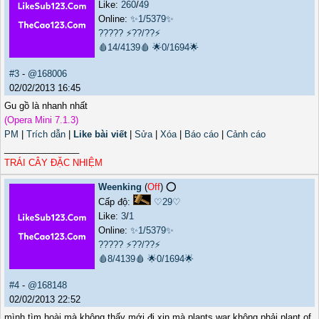
Like:
260
/
49
Online:
✨1/5379✨
?????
⚡??/??⚡
🩸14/4139🩸
🌟0/1694🌟
#3
-
@168006
02/02/2013 16:45
Gu gồ là nhanh nhất
(Opera Mini 7.1.3)
PM
|
Trích dẫn
|
Like bài viết
|
Sửa
|
Xóa
|
Báo cáo
|
Cảnh cáo
_______________
TRÁI CÂY ĐẶC NHIỆM
Weenking
(
Off
) ⭕️
Cấp độ:
♡29♡
Like:
3
/
1
Online:
✨1/5379✨
?????
⚡??/??⚡
🩸8/4139🩸
🌟0/1694🌟
#4
-
@168148
02/02/2013 22:52
mình tìm hoài mà không thấy mới đi xin,mà plants war không phải plant of