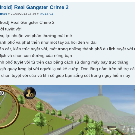
roid] Real Gangster Crime 2
uth99
» 29/04/2013 18:36 »
@213711
i tuyệt vời.
vụ lợi nhuận với phần thưởng mát mẻ.
nh phố và phát triển như một tay xã hội đen vĩ đại.
n cát, kiến trúc tuyệt vời, một trong những thành phố du lịch tuyệt vờ
địch và chọn con đường của riêng bạn.
nh phố tuyệt vời từ trên cao bằng cách sử dụng máy bay trực thăng.
giờ quay lưng lại với người lạ và kẻ cướp. Don lồng nằm trên hỗ trợ cả
a chọn tuyệt vời của vũ khí sẽ giúp bạn sống sót trong nguy hiểm này