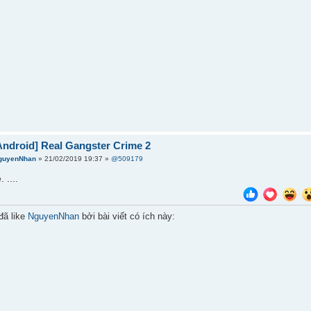
ndroid] Real Gangster Crime 2
guyenNhan
» 21/02/2019 19:37 »
@509179
 ....
đã like
NguyenNhan
bởi bài viết có ích này: