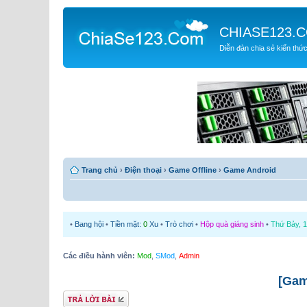
CHIASE123.
Diễn đàn chia sẻ kiến thứ
Trang chủ
›
Điện thoại
›
Game Offline
›
Game Android
•
Bang hội
•
Tiền mặt:
0
Xu
•
Trò chơi
•
Hộp quà giáng sinh
•
Thứ Bảy, 1
Các điều hành viên:
Mod
,
SMod
,
Admin
[Gam
Gửi bài trả lời