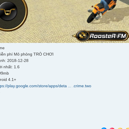
ame
iễn phí Mô phỏng TRÒ CHƠI
ành: 2018-12-28
i nhất: 1.6
 99mb
roid 4.1+
tps://play.google.com/store/apps/deta ... .crime.two
e