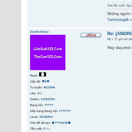
Sửa lần cuối:
Ngu
Những người 
Tamhoangdk
Zaiz0nz0nzai
Re: [ANDRO
#2
»
gửi bởi
Z
Hay day,test 
Rank:
Cấp độ:
💚5💚
Tu luyện:
☀️1/30☀️
Like:
3
/0
Online:
✨1/5379✨
Bang hội:
?????
Xếp hạng Bang hội:
⚡??/??⚡
Level:
⭐0/1694⭐
Chủ đề đã tạo:
🩸???/4139🩸
Tiền mặt:
0
Xu