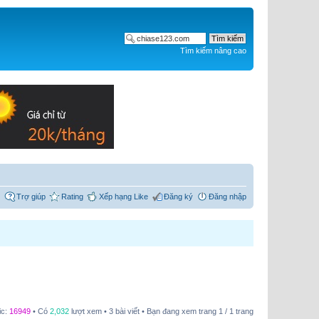
Tìm kiếm nâng cao
Trợ giúp
Rating
Xếp hạng Like
Đăng ký
Đăng nhập
ic:
16949
• Có
2,032
lượt xem • 3 bài viết • Bạn đang xem trang
1
/
1
trang