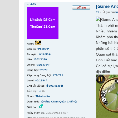
truth99
[Game And
#1
»
gửi bởi
tr
Thành phố mớ
Nhiều nhiệm 
Khám phá thà
Những bãi biể
Rank:
phân số thù 
Cấp độ:
💚5892💚
Quan sát thà
Tu luyện:
☀️17/30☀️
Like:
1502
/
1380
Don Tiết bao 
Online:
✨1/5379✨
Chỉ có sự lự
Bang hội:
?????
địa điểm.
Xếp hạng Bang hội:
⚡??/??⚡
Level:
⭐0/1694⭐
Chủ đề đã tạo:
🩸809/4139🩸
Tiền mặt:
-5
Xu
Nhóm:
Thành viên
Danh hiệu:
⚝Năng Chinh Quán Chiến⚝
Giới tính:
Ngày tham gia:
29/11/2012 14:27
Đến từ:
Tài khoản đã bị khóa bởi Quản Trị Viên