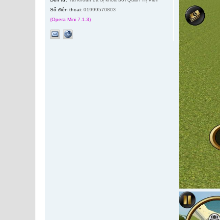
Số điện thoại:
01999570803
(Opera Mini 7.1.3)