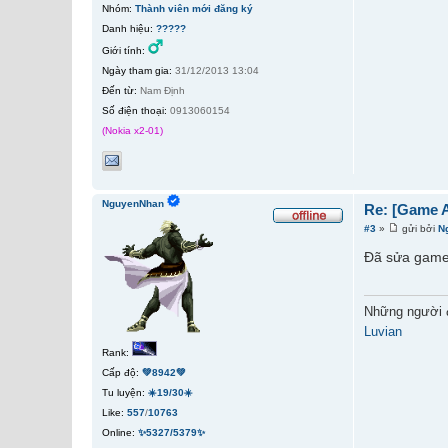
Nhóm:
Thành viên mới đăng ký
Danh hiệu:
?????
Giới tính:
Ngày tham gia:
31/12/2013 13:04
Đến từ:
Nam Định
Số điện thoại:
0913060154
(Nokia x2-01)
NguyenNhan
Re: [Game A
#3
»
gửi bởi
N
Đã sửa game.
Những người 
Luvian
Rank:
Cấp độ:
💚8942💚
Tu luyện:
☀️19/30☀️
Like:
557
/
10763
Online:
✨5327/5379✨