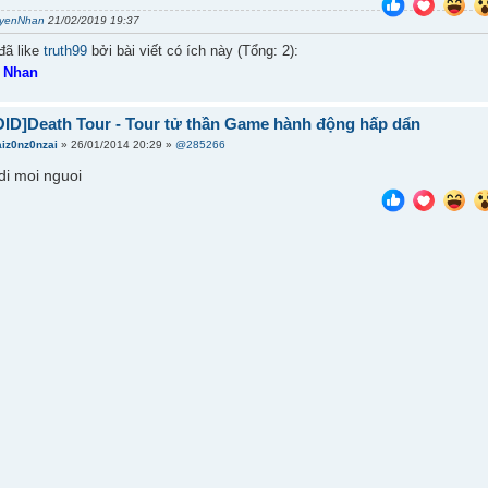
yenNhan
21/02/2019 19:37
đã like
truth99
bởi bài viết có ích này (Tổng: 2):
•
Nhan
ID]Death Tour - Tour tử thần Game hành động hấp dẩn
aiz0nz0nzai
» 26/01/2014 20:29 »
@285266
di moi nguoi