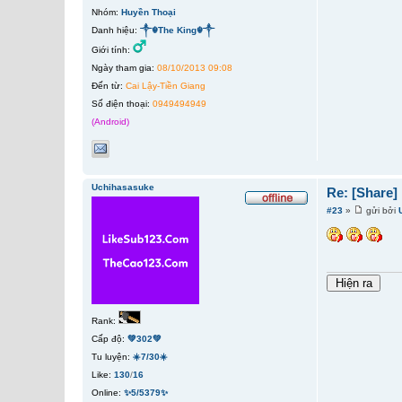
Nhóm:
Huyền Thoại
Danh hiệu:
༒☬The King☬༒
Giới tính:
Ngày tham gia:
08/10/2013 09:08
Đến từ:
Cai Lậy-Tiền Giang
Số điện thoại:
0949494949
(Android)
Uchihasasuke
Re: [Share
#23
»
gửi bởi
Rank:
Cấp độ:
💚302💚
Tu luyện:
☀️7/30☀️
Like:
130
/
16
Online:
✨5/5379✨