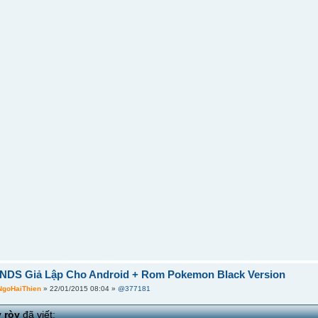
] NDS Giả Lập Cho Android + Rom Pokemon Black Version
NgoHaiThien
» 22/01/2015 08:04 »
@377181
y ròy
đã viết: