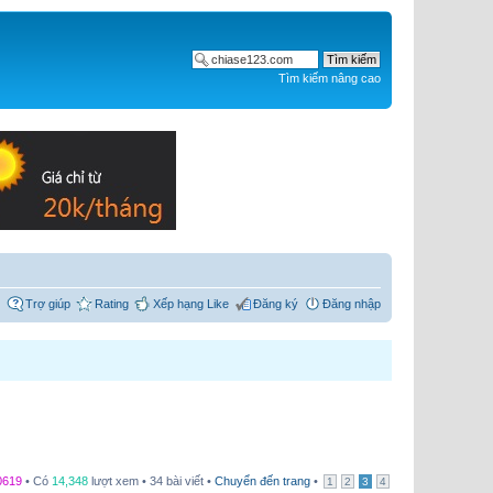
Tìm kiếm nâng cao
Trợ giúp
Rating
Xếp hạng Like
Đăng ký
Đăng nhập
0619
• Có
14,348
lượt xem • 34 bài viết •
Chuyển đến trang
•
1
2
3
4