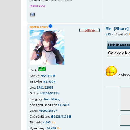
(Nokia 300)
NgoHaiThien
Re: [Share
#22
»
gửi bởi
Uchihasas
Galaxy y k 
Rank:
galaxy 
Cấp độ:
💚23119💚
Tu luyện:
☀️27/30☀️
Like:
1781
/
22098
Online:
✨3131/5379✨
Bang hội:
Trảm Phong
Xếp hạng Bang hội:
⚡1/249⚡
Level:
⭐1693/1693⭐
Chủ đề đã tạo:
🩸2126/4139🩸
Tiền mặt:
4,805
Xu
Ngân hàng:
74,760
Xu