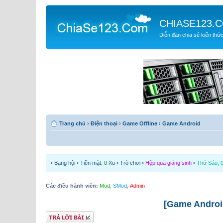
CHIASE123.
Diễn đàn chia sẻ kiến thứ
Trang chủ
›
Điện thoại
›
Game Offline
›
Game Android
•
Bang hội
•
Tiền mặt:
0
Xu
•
Trò chơi
•
Hộp quà giáng sinh
•
Thứ Sáu, 0
Các điều hành viên:
Mod
,
SMod
,
Admin
[Game Androi
Gửi bài trả lời