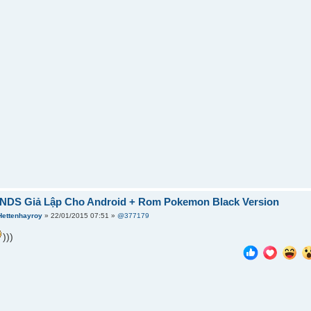
] NDS Giả Lập Cho Android + Rom Pokemon Black Version
Hettenhayroy
» 22/01/2015 07:51 »
@377179
)))