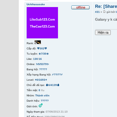
Uchihasasuke
Re: [Shar
#21
»
gửi bởi
Galaxy y k c
Rank:
Cấp độ:
💚302💚
Tu luyện:
☀️7/30☀️
Like:
130
/
16
Online:
✨5/5379✨
Bang hội:
?????
Xếp hạng Bang hội:
⚡??/??⚡
Level:
⭐0/1693⭐
Chủ đề đã tạo:
🩸6/4139🩸
Tiền mặt:
0
Xu
Nhóm:
Thành viên
Danh hiệu:
?????
Giới tính:
Ngày tham gia:
07/06/2013 21:10
Số điện thoại:
2354785623436