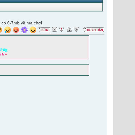
có có 6-7mb về mà chơi
۞۩ஜ
₪
₪
➣