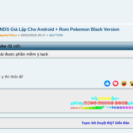
] NDS Giả Lập Cho Android + Rom Pokemon Black Version
NgoHaiThien
» 20/01/2015 20:17 »
@377056
uke
đã viết:
cài được phần mềm ý.tạck
y thì thôi đi!
༄༂
✪✪✪✪✪
༂࿐
ஜ۩۞۩ஜ
Ⓣⓡⓐⓜ Ⓟⓗⓞⓝⓖ Ⓑⓐⓝⓖ
ஜ۩
︻
︻
︻
¶
▅
▅
▆
▆
▇
▇
◤
✑
✑
☬
₪
₪
₪
₪
₪
₪
Topic Xét Duyệt BQT Diễn Đàn