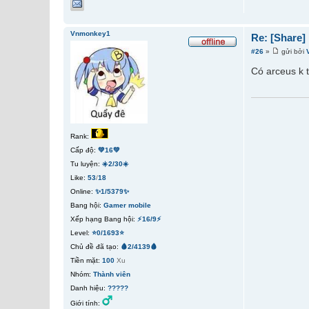
Vnmonkey1
Re: [Share
#26
»
gửi bởi
Có arceus k
Rank:
Cấp độ:
💚16💚
Tu luyện:
☀️2/30☀️
Like:
53
/
18
Online:
✨1/5379✨
Bang hội:
Gamer mobile
Xếp hạng Bang hội:
⚡16/9⚡
Level:
⭐0/1693⭐
Chủ đề đã tạo:
🩸2/4139🩸
Tiền mặt:
100
Xu
Nhóm:
Thành viên
Danh hiệu:
?????
Giới tính: