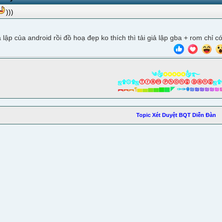
)))
 lập của android rồi đồ hoạ đẹp ko thích thì tải giả lập gba + rom chỉ 
༄༂
✪✪✪✪✪
༂࿐
ஜ۩۞۩ஜ
Ⓣⓡⓐⓜ Ⓟⓗⓞⓝⓖ Ⓑⓐⓝⓖ
ஜ۩
︻
︻
︻
¶
▅
▅
▆
▆
▇
▇
◤
✑
✑
☬
₪
₪
₪
₪
₪
₪
Topic Xét Duyệt BQT Diễn Đàn