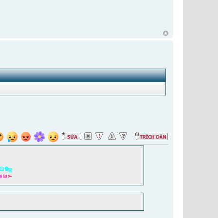
۞۩ஜ
₪
₪
➣