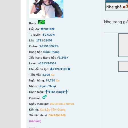
Nhẹ ghê
Nhẹ trong giả
Rank:
Cấp độ:
💚23119💚
Tu luyện:
☀️27/30☀️
Like:
1781
/
22098
Online:
✨3131/5379✨
Bang hội:
Trảm Phong
Xếp hạng Bang hội:
⚡1/249⚡
Level:
⭐1693/1693⭐
Chủ đề đã tạo:
🩸2126/4139🩸
Tiền mặt:
4,805
Xu
Ngân hàng:
74,760
Xu
Nhóm:
Huyền Thoại
Danh hiệu:
༒☬The King☬༒
Giới tính:
Ngày tham gia:
08/10/2013 09:08
Đến từ:
Cai Lậy-Tiền Giang
Số điện thoại:
0949494949
(Android)