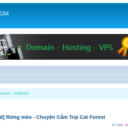
COM
c
6:09:01 - 07/08/2026
d] Rừng mèo - Chuyện Cắm Trại Cat Forest
ID Topic:
3