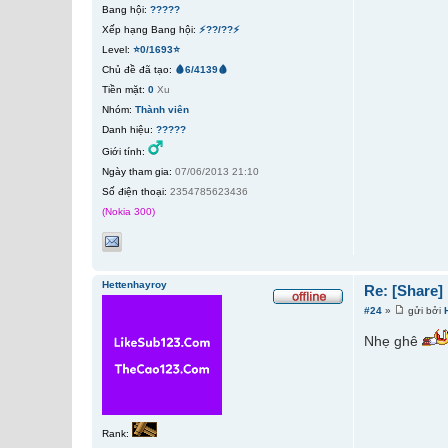
Bang hội:
?????
Xếp hạng Bang hội:
⚡??/??⚡
Level:
⭐0/1693⭐
Chủ đề đã tạo:
🩸6/4139🩸
Tiền mặt:
0
Xu
Nhóm:
Thành viên
Danh hiệu:
?????
Giới tính:
Ngày tham gia:
07/06/2013 21:10
Số điện thoại:
2354785623436
(Nokia 300)
Hettenhayroy
Re: [Share
#24
»
gửi bởi
Nhẹ ghê
Rank: