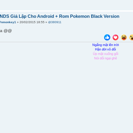
] NDS Giả Lập Cho Android + Rom Pokemon Black Version
Vnmonkey1
» 20/02/2015 18:55 »
@380911
 ta @@
Ngẩng mặt lên trời
Hận đời vô đối
Úp mặt xuống gối
Nói dối ngại ghê