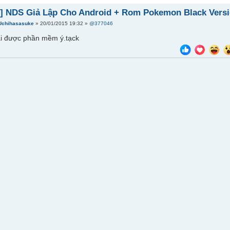
e] NDS Giả Lập Cho Android + Rom Pokemon Black Vers
Uchihasasuke
» 20/01/2015 19:32 »
@377046
ài được phần mềm ý.tạck