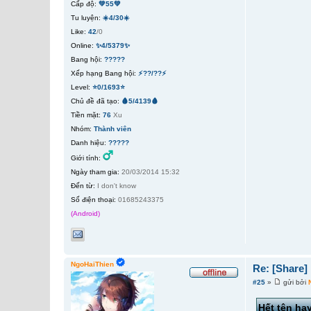
Cấp độ:
💚55💚
Tu luyện:
☀️4/30☀️
Like:
42
/0
Online:
✨4/5379✨
Bang hội:
?????
Xếp hạng Bang hội:
⚡??/??⚡
Level:
⭐0/1693⭐
Chủ đề đã tạo:
🩸5/4139🩸
Tiền mặt:
76
Xu
Nhóm:
Thành viên
Danh hiệu:
?????
Giới tính:
Ngày tham gia:
20/03/2014 15:32
Đến từ:
I don't know
Số điện thoại:
01685243375
(Android)
NgoHaiThien
Re: [Share
#25
»
gửi bởi
Hết tên ha