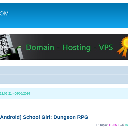
COM
c
2:02:21 - 06/08/2026
Android] School Girl: Dungeon RPG
ID Topic:
11255
• Có
70