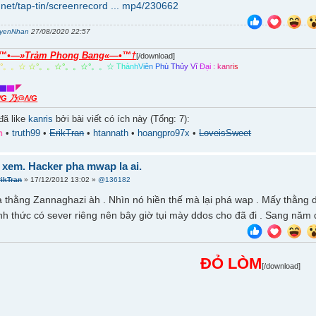
p.net/tap-tin/screenrecord ... mp4/230662
yenNhan
27/08/2020 22:57
™•—»Trảm Phong Bang«—•™†
[/download]
☆
°
。
。
☆
☆
°
。
。
☆
°
。
。
☆
°
。
。
☆
T
h
à
n
h
V
i
ê
n
P
h
ù
T
h
ủ
y
V
ĩ
Đ
ạ
i
:
k
a
n
r
i
s
▇
▇
◤
\/G 乃@/\/G
đã like
kanris
bởi bài viết có ích này (Tổng: 7):
h
•
truth99
•
ErikTran
•
htannath
•
hoangpro97x
•
LoveisSweet
 xem. Hacker pha mwap la ai.
rikTran
» 17/12/2012 13:02 »
@136182
là thằng Zannaghazi àh . Nhìn nó hiền thế mà lại phá wap . Mấy thằng 
h thức có sever riêng nên bây giờ tụi mày ddos cho đã đi . Sang năm
ĐỎ LÒM
[/download]