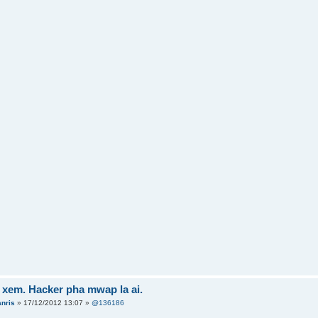
 xem. Hacker pha mwap la ai.
anris
» 17/12/2012 13:07 »
@136186