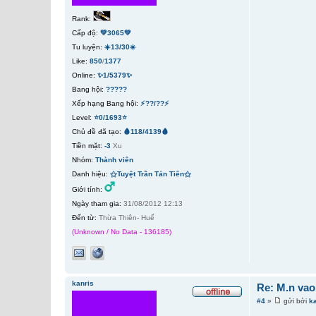
Rank:
Cấp độ:
💚3065💚
Tu luyện:
☀️13/30☀️
Like:
850
/
1377
Online:
✨1/5379✨
Bang hội:
?????
Xếp hạng Bang hội:
⚡??/??⚡
Level:
⭐0/1693⭐
Chủ đề đã tạo:
🩸118/4139🩸
Tiền mặt:
-3
Xu
Nhóm:
Thành viên
Danh hiệu:
⚝Tuyệt Trần Tản Tiên⚝
Giới tính:
Ngày tham gia:
31/08/2012 12:13
Đến từ:
Thừa Thiên- Huế
(Unknown / No Data - 136185)
kanris
Re: M.n vao
#4
»
gửi bởi
k