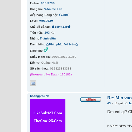
Online:
✨1/5379✨
Bang hội:
V-Anime Fan
Xếp hạng Bang hội:
⚡7/80⚡
Level:
⭐0/1693⭐
Chủ đề đã tạo:
🩸349/4139🩸
Tiền mặt:
-103
Xu
Nhóm:
Thành viên
Danh hiệu:
⚝Phật pháp Vô biên⚝
Giới tính:
Ngày tham gia:
20/08/2012 21:59
Đến từ:
Quảng Ngãi
Số điện thoại:
012323333333
(Unknown / No Data - 136182)
hoangpro97x
Re: M.n vao
#3
»
gửi bởi
h
Dm cai gi? Ch
HAPPY NEW YE