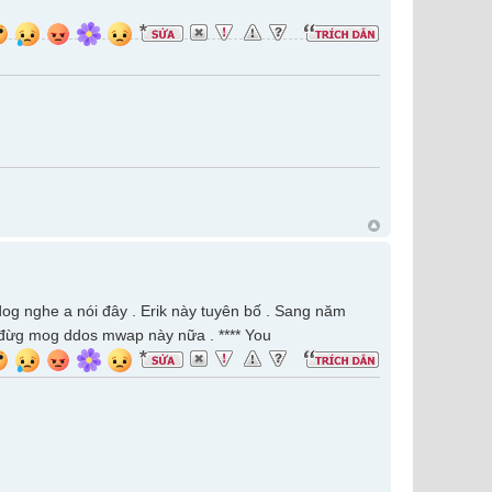
dog nghe a nói đây . Erik này tuyên bố . Sang năm
 đừg mog ddos mwap này nữa . **** You