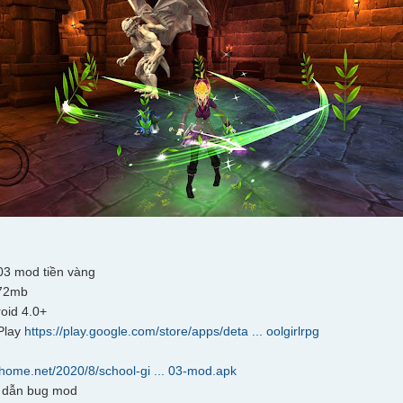
03 mod tiền vàng
 72mb
oid 4.0+
Play
https://play.google.com/store/apps/deta ... oolgirlrpg
khome.net/2020/8/school-gi ... 03-mod.apk
 dẫn bug mod