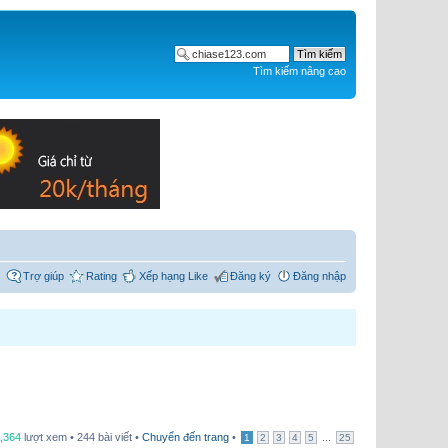
Tìm kiếm nâng cao
Trợ giúp
Rating
Xếp hạng Like
Đăng ký
Đăng nhập
,364
lượt xem • 244 bài viết •
Chuyển đến trang
•
...
1
2
3
4
5
25