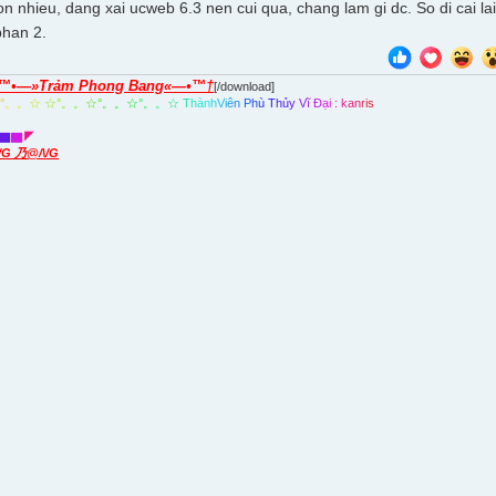
n nhieu, dang xai ucweb 6.3 nen cui qua, chang lam gi dc. So di cai l
phan 2.
™•—»Trảm Phong Bang«—•™†
[/download]
☆
°
。
。
☆
☆
°
。
。
☆
°
。
。
☆
°
。
。
☆
T
h
à
n
h
V
i
ê
n
P
h
ù
T
h
ủ
y
V
ĩ
Đ
ạ
i
:
k
a
n
r
i
s
▇
▇
◤
\/G 乃@/\/G