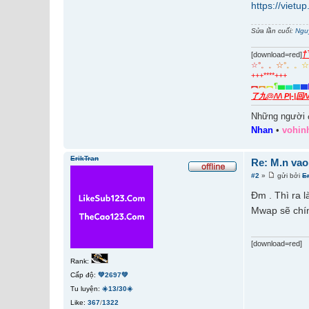
https://vietu
Sửa lần cuối:
Ngu
†
[download=red]
☆
°
。
。
☆
°
。
。
+++****+++
︻
︻
︻
¶
▅
▅
▆
▆
了九@/\/\ P|-|回/
Những người 
Nhan
•
vohin
ErikTran
Re: M.n vao
#2
»
gửi bởi
E
Đm . Thì ra 
Mwap sẽ chín
[download=red]
Rank:
Cấp độ:
💚2697💚
Tu luyện:
☀️13/30☀️
Like:
367
/
1322