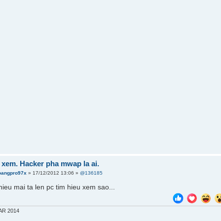
 xem. Hacker pha mwap la ai.
oangpro97x
» 17/12/2012 13:06 »
@136185
ieu mai ta len pc tim hieu xem sao...
AR 2014