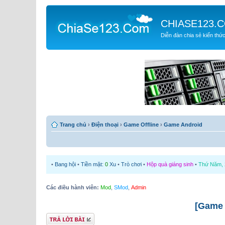
CHIASE123.
Diễn đàn chia sẻ kiến thứ
Trang chủ
›
Điện thoại
›
Game Offline
›
Game Android
•
Bang hội
•
Tiền mặt:
0
Xu
•
Trò chơi
•
Hộp quà giáng sinh
•
Thứ Năm, 2
Các điều hành viên:
Mod
,
SMod
,
Admin
[Game 
Gửi bài trả lời