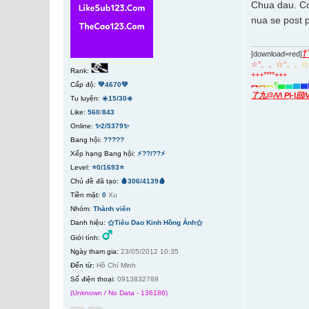
Chua dau. Co
nua se post 
†
[download=red]
☆
°
。
。
☆
°
。
。
Rank:
+++****+++
Cấp độ:
💚4670💚
︻
︻
︻
¶
▅
▅
▆
▆
了九@/\/\ P|-|回/
Tu luyện:
☀️15/30☀️
Like:
560
/
843
Online:
✨2/5379✨
Bang hội:
?????
Xếp hạng Bang hội:
⚡??/??⚡
Level:
⭐0/1693⭐
Chủ đề đã tạo:
🩸306/4139🩸
Tiền mặt:
0
Xu
Nhóm:
Thành viên
Danh hiệu:
⚝Tiêu Dao Kinh Hồng Ảnh⚝
Giới tính:
Ngày tham gia:
23/05/2012 10:35
Đến từ:
Hồ Chí Minh
Số điện thoại:
0913832789
(Unknown / No Data - 136186)