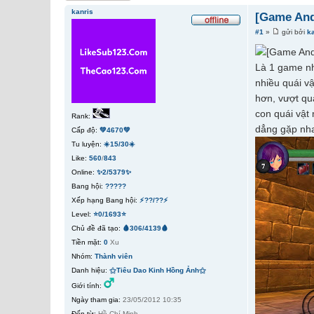
kanris
[Game And
#1
»
gửi bởi
k
Là 1 game nh
nhiều quái v
hơn, vượt qu
con quái vật
Rank:
dẳng gặp nh
Cấp độ:
💚4670💚
Tu luyện:
☀️15/30☀️
Like:
560
/
843
Online:
✨2/5379✨
Bang hội:
?????
Xếp hạng Bang hội:
⚡??/??⚡
Level:
⭐0/1693⭐
Chủ đề đã tạo:
🩸306/4139🩸
Tiền mặt:
0
Xu
Nhóm:
Thành viên
Danh hiệu:
⚝Tiêu Dao Kinh Hồng Ảnh⚝
Giới tính:
Ngày tham gia:
23/05/2012 10:35
Đến từ:
Hồ Chí Minh