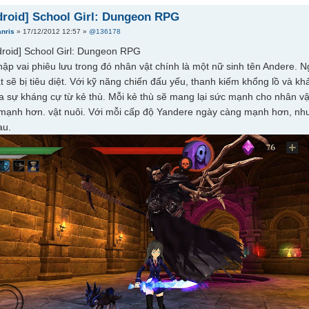
roid] School Girl: Dungeon RPG
anris
» 17/12/2012 12:57 »
@136178
ập vai phiêu lưu trong đó nhân vật chính là một nữ sinh tên Andere. 
ật sẽ bị tiêu diệt. Với kỹ năng chiến đấu yếu, thanh kiếm khổng lồ và
a sự kháng cự từ kẻ thù. Mỗi kẻ thù sẽ mang lại sức mạnh cho nhân vật
 mạnh hơn. vật nuôi. Với mỗi cấp độ Yandere ngày càng mạnh hơn, nh
au.