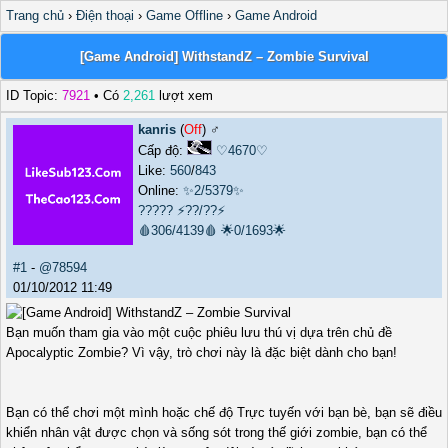
Trang chủ
›
Điện thoại
›
Game Offline
›
Game Android
[Game Android] WithstandZ – Zombie Survival
ID Topic:
7921
• Có
2,261
lượt xem
kanris
(
Off
) ♂️
Cấp độ:
♡4670♡
Like:
560
/
843
Online:
✨2/5379✨
?????
⚡??/??⚡
🩸306/4139🩸
🌟0/1693🌟
#1
-
@78594
01/10/2012 11:49
Bạn muốn tham gia vào một cuộc phiêu lưu thú vị dựa trên chủ đề
Apocalyptic Zombie? Vì vậy, trò chơi này là đặc biệt dành cho bạn!
Bạn có thể chơi một mình hoặc chế độ Trực tuyến với bạn bè, bạn sẽ điều
khiển nhân vật được chọn và sống sót trong thế giới zombie, bạn có thể