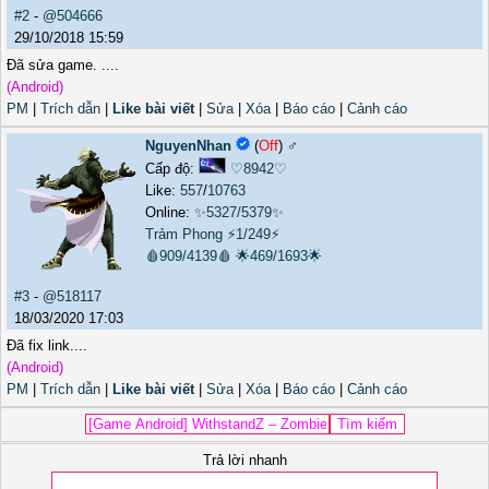
#2
-
@504666
29/10/2018 15:59
Đã sửa game. ....
(Android)
PM
|
Trích dẫn
|
Like bài viết
|
Sửa
|
Xóa
|
Báo cáo
|
Cảnh cáo
NguyenNhan
(
Off
) ♂️
Cấp độ:
♡8942♡
Like:
557
/
10763
Online:
✨5327/5379✨
Trảm Phong
⚡1/249⚡
🩸909/4139🩸
🌟469/1693🌟
#3
-
@518117
18/03/2020 17:03
Đã fix link....
(Android)
PM
|
Trích dẫn
|
Like bài viết
|
Sửa
|
Xóa
|
Báo cáo
|
Cảnh cáo
Trả lời nhanh