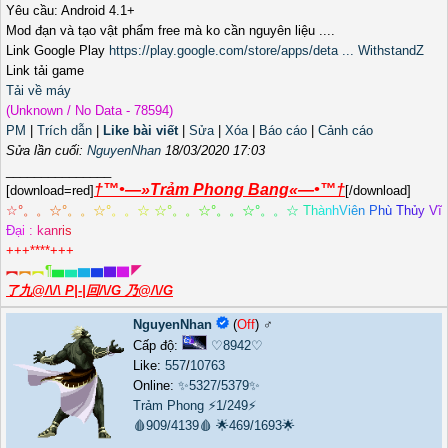
Yêu cầu: Android 4.1+
Mod đạn và tạo vật phẩm free mà ko cần nguyên liệu ....
Link Google Play
https://play.google.com/store/apps/deta ... WithstandZ
Link tải game
Tải về máy
(Unknown / No Data - 78594)
PM
|
Trích dẫn
|
Like bài viết
|
Sửa
|
Xóa
|
Báo cáo
|
Cảnh cáo
Sửa lần cuối:
NguyenNhan
18/03/2020 17:03
_______________
†™•—»Trảm Phong Bang«—•™†
[download=red]
[/download]
☆
°
。
。
☆
°
。
。
☆
°
。
。
☆
☆
°
。
。
☆
°
。
。
☆
°
。
。
☆
T
h
à
n
h
V
i
ê
n
P
h
ù
T
h
ủ
y
V
ĩ
Đ
ạ
i
:
k
a
n
r
i
s
+++****+++
︻
︻
︻
¶
▅
▅
▆
▆
▇
▇
◤
了九@/\/\ P|-|回/\/G 乃@/\/G
NguyenNhan
(
Off
) ♂️
Cấp độ:
♡8942♡
Like:
557
/
10763
Online:
✨5327/5379✨
Trảm Phong
⚡1/249⚡
🩸909/4139🩸
🌟469/1693🌟