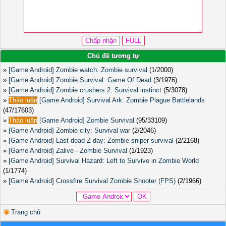
Chủ đề tương tự
»
[Game Android] Zombie watch: Zombie survival
(1/2000)
»
[Game Android] Zombie Survival: Game Of Dead
(3/1976)
»
[Game Android] Zombie crushers 2: Survival instinct
(5/3078)
»
Thảo luận
[Game Android] Survival Ark: Zombie Plague Battlelands
(47/17603)
»
Thảo luận
[Game Android] Zombie Survival
(95/33109)
»
[Game Android] Zombie city: Survival war
(2/2046)
»
[Game Android] Last dead Z day: Zombie sniper survival
(2/2168)
»
[Game Android] Zalive - Zombie Survival
(1/1923)
»
[Game Android] Survival Hazard: Left to Survive in Zombie World
(1/1774)
»
[Game Android] Crossfire Survival Zombie Shooter (FPS)
(2/1966)
Trang chủ