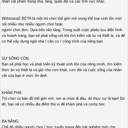
nhận vật phẩm trong nhà, làng, quân đội và các lĩnh vực khác.
WithstandZ BETA là một trò chơi thế giới mở trong thể loại sinh tồn mới
nổi nhiều như nhiều người chơi hoặc
người chơi đơn. Dựa trên nền tảng. Trong suốt cuộc phiêu lưu điển hình
và hoành tráng, bạn sẽ phải sống sót khi tìm kiếm vật tư và thiết bị, và để
có thể xây dựng ngôi nhà / căn cứ / công trình của riêng bạn.
SỰ SỐNG CÒN:
Bạn sẽ phải học và phát triển kỹ thuật sinh tồn của riêng mình, tìm kiếm
thức ăn và thiết bị và giữ cho cơn khát, cơn đói và cuộc sống của nhân
vật của bạn ở mức ổn định.
KHÁM PHÁ:
Trò chơi có bản đồ thế giới mở, nơi ai chọn đi đâu, đó thực sự là bạn! Do
đó, bạn sẽ có nhiều địa điểm thú vị để khám phá và cướp bóc.
ĐA NĂNG:
Chế độ nhiều người chơi / trực tuyến mang đến trải nghiệm mới cho