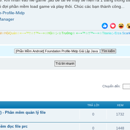
. Khi nhấn vào file game .jad để tải về máy sẽ hiện ra 1 bảng thông b
ó đợi phần mềm load game và play thôi. Chúc các bạn thành công...
-Profile-Midp
Manager
a
i
l
☆
H
ộ
i
Q
u
á
n
☆
«
—
•
™
†
☆
†
™
•
—
»
☆
H
ộ
i
☆
シ
☆
T
r
ư
ở
n
g
☆
«
—
•
™
☆
†
™
•
—
»
☆
T
i
t
a
n
i
a
シ
E
r
z
a
S
c
a
r
l
Chuyển đến:
TRẢ LỜI
XEM
) - Phần mềm quản lý file
0
1732
ềm đọc file prc
0
1448