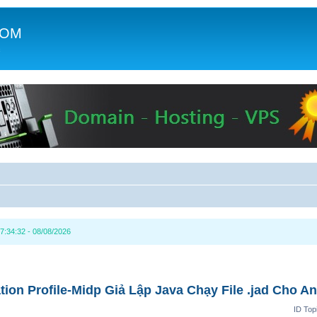
COM
c
7:34:32 - 08/08/2026
on Profile-Midp Giả Lập Java Chạy File .jad Cho An
ID Top