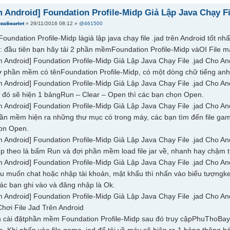
Android] Foundation Profile-Midp Giả Lập Java Chạy Fi
rzaScarlet
» 29/11/2016 08:12 »
@461500
ndation Profile-Midp làgiả lập java chạy file .jad trên Android tốt nhấ
 đầu tiên bạn hãy tải 2 phần mềmFoundation Profile-Midp vàOI File m
 phần mềm có tênFoundation Profile-Midp, có một dòng chữ tiếng anh
i đó sẽ hiện 1 bảngRun – Clear – Open thì các bạn chọn Open.
ần mềm hiện ra những thư mục có trong máy, các bạn tìm đến file game
hon Open.
ếp theo là bấm Run và đợi phần mềm load file jar về, nhanh hay chậm
u muốn chat hoặc nhập tài khoản, mật khẩu thì nhấn vào biểu tượngk
ác bạn ghi vào và đăng nhập là Ok.
ơi File Jad Trên Android
n cài đặtphần mềm Foundation Profile-Midp sau đó truy cậpPhuThoBay.