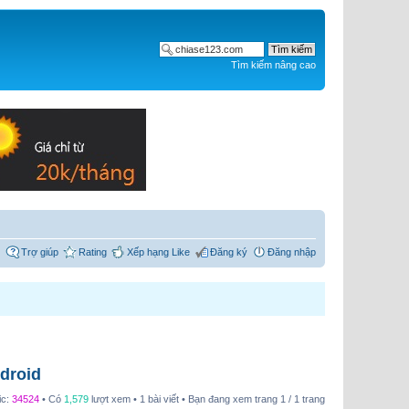
Tìm kiếm nâng cao
Trợ giúp
Rating
Xếp hạng Like
Đăng ký
Đăng nhập
droid
ic:
34524
• Có
1,579
lượt xem • 1 bài viết • Bạn đang xem trang
1
/
1
trang