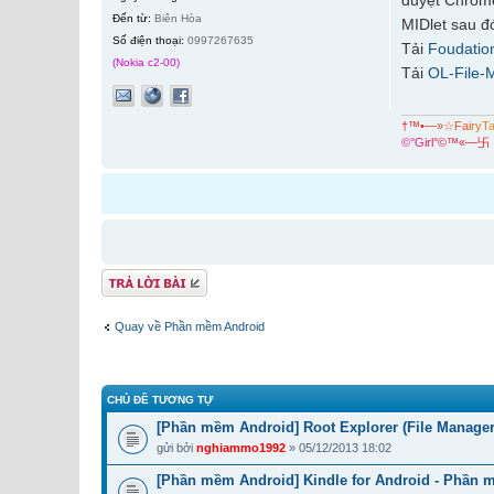
duyệt Chrome
Đến từ:
Biên Hòa
MIDlet sau đ
Số điện thoại:
0997267635
Tải
Foudation
(Nokia c2-00)
Tải
OL-File-
†
™
•
—
»
☆
F
a
i
r
y
T
©
°
G
i
r
l
°
©
™
«
—
卐
Gửi bài trả lời
Quay về Phần mềm Android
CHỦ ĐỀ TƯƠNG TỰ
[Phần mềm Android] Root Explorer (File Manager
gửi bởi
nghiammo1992
» 05/12/2013 18:02
[Phần mềm Android] Kindle for Android - Phần m