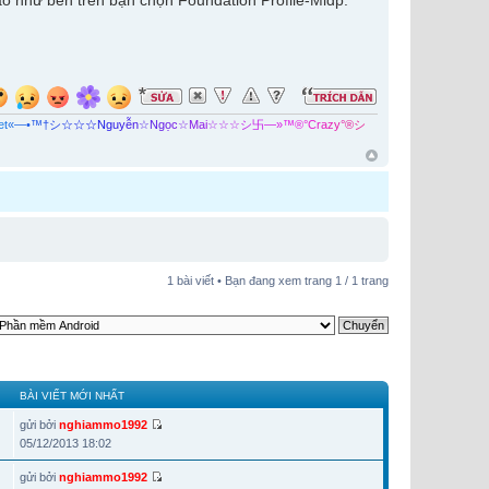
áo như bên trên bạn chọn Foundation Profile-Midp:
e
t
«
—
•
™
†
シ
☆
☆
☆
N
g
u
y
ễ
n
☆
N
g
ọ
c
☆
M
a
i
☆
☆
☆
シ
卐
—
»
™
®
°
C
r
a
z
y
°
®
シ
1 bài viết • Bạn đang xem trang
1
/
1
trang
BÀI VIẾT MỚI NHẤT
gửi bởi
nghiammo1992
05/12/2013 18:02
gửi bởi
nghiammo1992