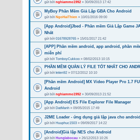
gửi bởi
nghiammo1992
» 30/09/2013 17:42
MyBoy Phần Mềm Giả Lập GBA Cho Android
gửi bởi
NgoHaiThien
» 10/01/2016 09:00
[App Android]Jbed - Phần mềm Giả Lập Game J
Nhất
gửi bởi
01678928765
» 15/01/2017 21:42
[APP] Phần mềm android, app android, phần mềm
miễn phí
gửi bởi
TomboyCukkoo
» 08/02/2013 10:15
PHẦN MỀM QUẢN LÝ FILE TỐT NHẤT CHO AND
gửi bởi
letien92
» 07/12/2012 10:10
[Phần mềm Android] MX Video Player Pro 1.7 F
Android
gửi bởi
nghiammo1992
» 30/09/2013 21:52
[App Android] ES File Explorer File Manager
gửi bởi
DatManh
» 09/05/2015 17:49
J2ME Loader - ứng dụng giả lập java cho androi
gửi bởi
Huuphuc1503
» 09/09/2017 14:22
[Android]Giả lập NES cho Android
gửi bởi
Hunglabocau
» 26/12/2013 10:26