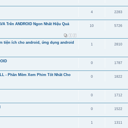
4
2283
AVA Trên ANDROID Ngon Nhất Hiệu Quả
10
5726
1
2
 tiện ích cho android, ứng dụng android
1
2810
ROID
0
1787
ULL - Phần Mềm Xem Phim Tốt Nhất Cho
0
1822
0
1712
d
0
1522
1
1311