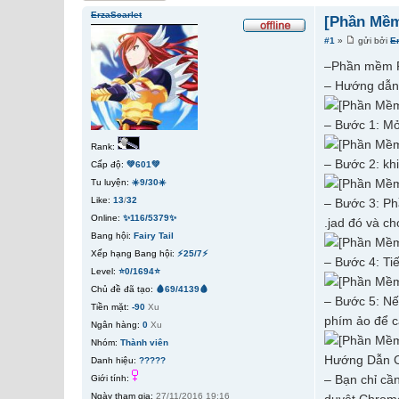
ErzaScarlet
[Phần Mềm 
#1
»
gửi bởi
E
–Phần mềm Fou
– Hướng dẫn:
– Bước 1: Mở
Rank:
– Bước 2: kh
Cấp độ:
💚601💚
Tu luyện:
☀️9/30☀️
Like:
13
/
32
– Bước 3: Ph
Online:
✨116/5379✨
.jad đó và c
Bang hội:
Fairy Tail
Xếp hạng Bang hội:
⚡25/7⚡
– Bước 4: Ti
Level:
⭐0/1694⭐
Chủ đề đã tạo:
🩸69/4139🩸
– Bước 5: Nế
Tiền mặt:
-90
Xu
phím ảo để c
Ngân hàng:
0
Xu
Nhóm:
Thành viên
Hướng Dẫn Ch
Danh hiệu:
?????
– Bạn chỉ cầ
Giới tính:
Ngày tham gia:
27/11/2016 19:16