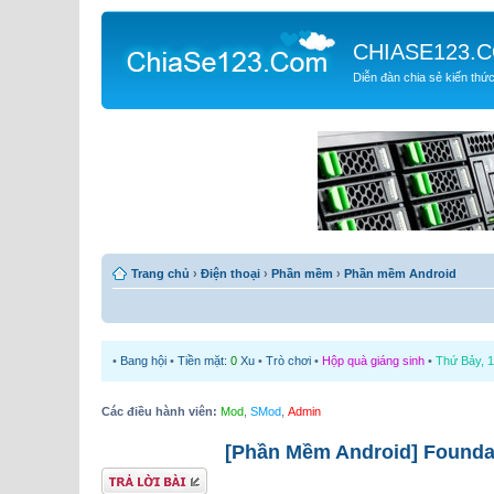
CHIASE123.
Diễn đàn chia sẻ kiến thứ
Trang chủ
›
Điện thoại
›
Phần mềm
›
Phần mềm Android
•
Bang hội
•
Tiền mặt:
0
Xu
•
Trò chơi
•
Hộp quà giáng sinh
•
Thứ Bảy, 1
Các điều hành viên:
Mod
,
SMod
,
Admin
[Phần Mềm Android] Foundati
Gửi bài trả lời