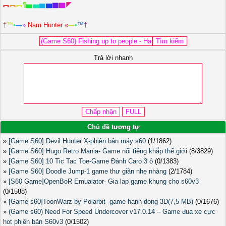
︻
︻
︻
¶
▅
▅
▆
▆
▇
▇
◤
†
™
•
—
»
Nam Hunter
«
—
•
™
†
Trả lời nhanh
Chủ đề tương tự
»
[Game S60] Devil Hunter X-phiên bản máy s60
(1/1862)
»
[Game S60] Hugo Retro Mania- Game nổi tiếng khắp thế giới
(8/3829)
»
[Game S60] 10 Tic Tac Toe-Game Đánh Caro 3 ô
(0/1383)
»
[Game S60] Doodle Jump-1 game thư giãn nhẹ nhàng
(2/1784)
»
[S60 Game]OpenBoR Emualator- Gia lap game khung cho s60v3
(0/1588)
»
[Game s60]ToonWarz by Polarbit- game hanh dong 3D(7,5 MB)
(0/1676)
»
(Game s60) Need For Speed Undercover v17.0.14 – Game đua xe cực
hot phiên bản S60v3
(0/1502)