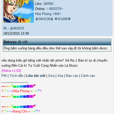
Like:
18
/
450
Online:
✨80/5379✨
Hỏa Phong
⚡9/8⚡
🩸58/4139🩸
🌟0/1695🌟
#5
-
@463570
18/12/2016 13:39
Bakuryu
đã viết:
Ông bấm xuống hàng đều đều như thế sao vậy,đt tôi không bấm được
nếu dùng kiểu gõ tiếng việt nhấn dữ phím* Sẽ Ra 1 Bản kí tự di chuyển
xuống Đến Cái kí Tự Cuối Cùng Nhấn vào Là Được
(Nokia c1-02)
PM
|
Trích dẫn
|
Like bài viết
|
Sửa
|
Xóa
|
Báo cáo
|
Cảnh cáo
_______________
︻
︻
︻
¶
▅
▅
▆
▆
▇
▇
◤
†
™
•
—
»
Hỏa Phong
«
—
•
™
†
︻
︻
︻
¶
▅
▅
▆
▆
▇
▇
◤
︻
︻
︻
¶
▅
▅
▆
▆
▇
▇
◤
†
™
•
—
»
Bang Chủ
«
—
•
™
†