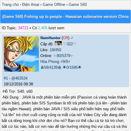
Trang chủ
›
Điện thoại
›
Game Offline
›
Game S60
(Game S60) Fishing up to people - Hawaiian submarine version China
ID Topic:
34721
• Có
2,405
lượt xem
NamHunter
(
Off
) ♂️
Cấp độ:
♡322♡
Like:
18
/
450
Online:
✨80/5379✨
Hỏa Phong
⚡9/8⚡
🩸58/4139🩸
🌟0/1695🌟
#1
-
@463534
18/12/2016 09:38
-Hỗ Trợ: S40, s60
-Nội Dung : JAVA là một phiên bản miễn phí (Passion cá vàng hoàn thành
phiên bản), phiên bản SIS Symbian là tốt trả phiên bản (cá lên - phiên bản
tàu ngầm Hawaii). phiên bản JAVA / SIS siêu phổ biến hiện nay phổ biến
"cá lên" trò chơi cuối cùng cũng ra mắt của nó! Video City vẫn đang đánh
bắt cá dòng trong khi chờ đợi cho nó? Bạn có thể câu cá từ túi trò chơi,
bất cứ lúc nào, bất cứ nơi nào để tận hưởng những thú vui câu cá và thú