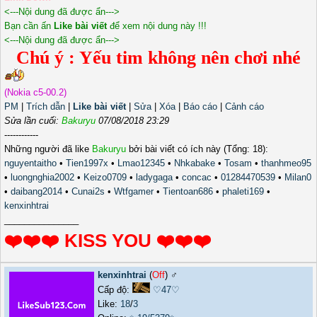
<---Nội dung đã được ẩn--->
Bạn cần ấn
Like bài viết
để xem nội dung này !!!
<---Nội dung đã được ẩn--->
Chú ý : Yếu tim không nên chơi nhé
(Nokia c5-00.2)
PM
|
Trích dẫn
|
Like bài viết
|
Sửa
|
Xóa
|
Báo cáo
|
Cảnh cáo
Sửa lần cuối:
Bakuryu
07/08/2018 23:29
------------
Những người đã like
Bakuryu
bởi bài viết có ích này (Tổng: 18):
nguyentaitho
•
Tien1997x
•
Lmao12345
•
Nhkabake
•
Tosam
•
thanhmeo95
•
luongnghia2002
•
Keizo0709
•
ladygaga
•
concac
•
01284470539
•
Milan0
•
daibang2014
•
Cunai2s
•
Wtfgamer
•
Tientoan686
•
phaleti169
•
kenxinhtrai
_______________
❤️❤️❤️ KISS YOU ❤️❤️❤️
kenxinhtrai
(
Off
) ♂️
Cấp độ:
♡47♡
Like:
18
/
3