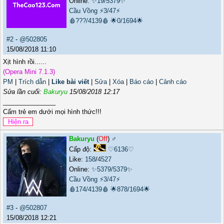
Online:
✨19/5379✨
Cầu Vồng
⚡3/47⚡
🩸???/4139🩸
🌟0/1694🌟
#2
-
@502805
15/08/2018 11:10
Xịt hình rồi......
(Opera Mini 7.1.3)
PM
|
Trích dẫn
|
Like bài viết
|
Sửa
|
Xóa
|
Báo cáo
|
Cảnh cáo
Sửa lần cuối:
Bakuryu
15/08/2018 12:17
_______________
Cấm trẻ em dưới mọi hình thức!!!
Bakuryu
(
Off
) ♂️
Cấp độ:
♡6136♡
Like:
158
/
4527
Online:
✨5379/5379✨
Cầu Vồng
⚡3/47⚡
🩸174/4139🩸
🌟878/1694🌟
#3
-
@502807
15/08/2018 12:21