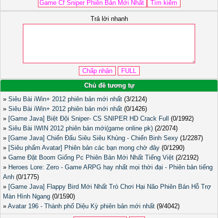
Trả lời nhanh
Chủ đề tương tự
»
Siêu Bài iWin+ 2012 phiên bản mới nhất
(3/2124)
»
Siêu Bài iWin+ 2012 phiên bản mới nhất
(0/1426)
»
[Game Java] Biệt Đội Sniper- CS SNIPER HD Crack Full
(0/1992)
»
Siêu Bài IWIN 2012 phiên bản mới(game online pk)
(2/2074)
»
[Game Java] Chiến Đấu Siêu Siêu Khủng - Chiến Binh Sexy
(1/2287)
»
[Siêu phẩm Avatar] Phiên bản các bạn mong chờ đây
(0/1290)
»
Game Đặt Boom Giống Pc Phiên Bản Mới Nhất Tiếng Việt
(2/2192)
»
Heroes Lore: Zero - Game ARPG hay nhất mọi thời đại - Phiên bản tiếng
Anh
(0/1775)
»
[Game Java] Flappy Bird Mới Nhất Trò Chơi Hại Não Phiên Bản Hỗ Trợ
Màn Hình Ngang
(0/1590)
»
Avatar 196 - Thành phố Diệu Kỳ phiên bản mới nhất
(9/4042)