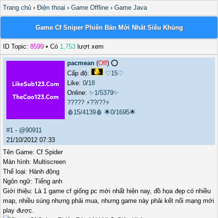
Trang chủ
›
Điện thoại
›
Game Offline
›
Game Java
Game Cf Sniper Phiên Bản Mới Nhất Siêu Khủng
ID Topic:
8599
• Có
1,753
lượt xem
pacmean
(
Off
) ⭕️
Cấp độ:
♡15♡
Like:
0
/
18
Online:
✨1/5379✨
?????
⚡??/??⚡
🩸15/4139🩸
🌟0/1695🌟
#1
-
@90911
21/10/2012 07:33
Tên Game: Cf Spider
Màn hình: Multiscreen
Thể loại: Hành động
Ngôn ngữ: Tiếng anh
Giới thiệu: Là 1 game cf giống pc mới nhất hiện nay, đồ họa đẹp có nhiều
map, nhiều súng nhưng phải mua, nhưng game này phải kết nối mạng mới
play được.