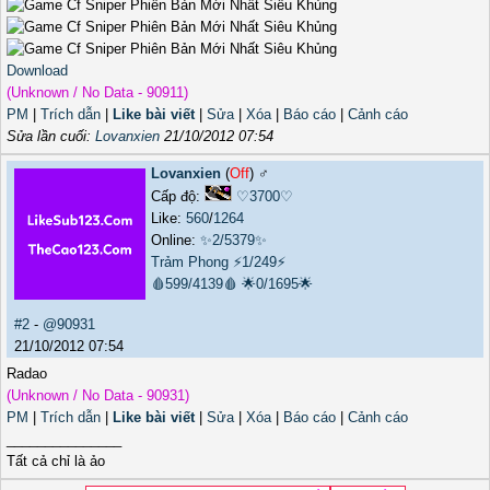
Download
(Unknown / No Data - 90911)
PM
|
Trích dẫn
|
Like bài viết
|
Sửa
|
Xóa
|
Báo cáo
|
Cảnh cáo
Sửa lần cuối:
Lovanxien
21/10/2012 07:54
Lovanxien
(
Off
) ♂️
Cấp độ:
♡3700♡
Like:
560
/
1264
Online:
✨2/5379✨
Trảm Phong
⚡1/249⚡
🩸599/4139🩸
🌟0/1695🌟
#2
-
@90931
21/10/2012 07:54
Radao
(Unknown / No Data - 90931)
PM
|
Trích dẫn
|
Like bài viết
|
Sửa
|
Xóa
|
Báo cáo
|
Cảnh cáo
_______________
Tất cả chỉ là ảo