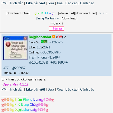
PM
|
Trích dẫn
|
Like bài viết
|
Sửa
|
Xóa
|
Báo cáo
|
Cảnh cáo
_______________
[download=blue]
.
.
:
:
ღ
«
B
T
M
»
ღ
:
:
.
.
[/download][download=red]
_¤_Xin
Đừng Xa Anh_¤_
[/download]
~>click ↓
Dajgiachandat
(
Off
) ♂️
Cấp độ:
♡12662♡
Like:
152
/
2071
Online:
✨3363/5379✨
Trảm Phong
⚡1/249⚡
🩸106/4139🩸
🌟86/1693🌟
#77
-
@206957
18/04/2013 16:32
Erik tran cug ckoj game nay a
(Opera Mini 4.1.1)
PM
|
Trích dẫn
|
Like bài viết
|
Sửa
|
Xóa
|
Báo cáo
|
Cảnh cáo
_______________
ஜ
۩
۞
۩
ஜ
T
r
ả
m
P
h
o
n
g
B
a
n
g
ஜ
۩
۞
۩
ஜ
ஜ
۩
۞
۩
ஜ
P
h
ó
B
a
n
g
C
h
ủ
ஜ
۩
۞
۩
ஜ
ஜ
۩
۞
۩
ஜ
D
a
j
g
i
a
c
h
a
n
d
a
t
ஜ
۩
۞
۩
ஜ