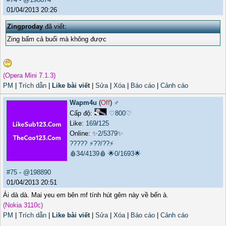
01/04/2013 20:26
Zingproday
đã viết:
Zing bấm cả buổi mà không được
(Opera Mini 7.1.3)
PM
|
Trích dẫn
|
Like bài viết
|
Sửa
|
Xóa
|
Báo cáo
|
Cảnh cáo
Wapm4u
(
Off
) ♂️
Cấp độ:
♡800♡
Like:
169
/
125
Online:
✨2/5379✨
?????
⚡??/??⚡
🩸34/4139🩸
🌟0/1693🌟
#75
-
@198890
01/04/2013 20:51
Ái dà dà. Mai yeu em bên mf tính hút gêm này về bển à.
(Nokia 3110c)
PM
|
Trích dẫn
|
Like bài viết
|
Sửa
|
Xóa
|
Báo cáo
|
Cảnh cáo
_______________