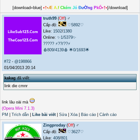
[download=blue]
•
†
•
Æ
A
.
f
C
k
é
m
J
ó
Đ
ư
Ờ
n
g
P
k
Ố
•
†
•
[/download]
truth99
(
Off
) ♂️
Cấp độ:
♡5892♡
Like:
1502
/
1380
Online:
✨1/5379✨
?????
⚡??/??⚡
🩸809/4139🩸
🌟0/1693🌟
#72
-
@198866
01/04/2013 20:14
kakag
đã viết:
link die cmnr
link lâu oài mà
(Opera Mini 7.1.3)
PM
|
Trích dẫn
|
Like bài viết
|
Sửa
|
Xóa
|
Báo cáo
|
Cảnh cáo
Zingproday
(
Off
) ♂️
Cấp độ:
♡3627♡
Like:
408
/
801