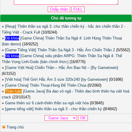
Chủ đề tương tự
»
[Reup] Thiên thần sa ngã 3: chư thần chiến ký - hắc ám chiến thần 2 -
Tiếng Việt - Crack Full
(10/8244)
»
Đã khóa
[Game China] Thiên Thần Sa Ngã 4: Linh Hùng Thiên Thoại
(bản demo)
(18/9252)
»
[Game Tiếng Việt] Thiên Thần Sa Ngã 3 - Hắc Ám Chiến Thần 2
(5/5562)
»
Đã khóa
[Game China] siêu phẩm ARPG: Thiên Thần Sa Ngã 4: Thế
Thần Vọng Linh-Gods (bản chính thức)
(16/8776)
»
[Game Việt Hoá] Chiến Thần – Hắc Ám Bạo Nộ – [By Gametowin]
(6/3152)
»
[Việt hóa] Thế Giới Hắc Ám 3 size 320x240 [by Gametowin]
(0/1686)
»
[Game China] Thiên Thoại-Hùng Đế Thiên Chúa
(0/2060)
»
Thảo luận
[Game Java] Bá đao vô ngã - Thiên đao bình thiên hạ việt hoá
crack
(23/10147)
»
Game thiên sứ 6 cánh-thiên thần sa ngã việt hóa
(0/3845)
»
[game tiếng việt] thiên thần sa ngã 3 - chư thần chiến ký
(8/4842)
Trang chủ