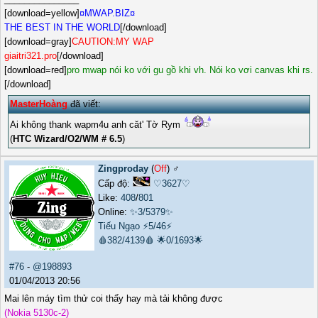
[download=yellow]
¤MWAP.BIZ¤
THE BEST IN THE WORLD
[/download]
[download=gray]
CAUTION:MY WAP
giaitri321.pro
[/download]
[download=red]
pro mwap nói ko với gu gồ khi vh. Nói ko vơi canvas khi rs.
[/download]
MasterHoàng
đã viết:
Ai không thank wapm4u anh căt' Tờ Rym
(
HTC Wizard/O2/WM # 6.5
)
Zingproday
(
Off
) ♂️
Cấp độ:
♡3627♡
Like:
408
/
801
Online:
✨3/5379✨
Tiếu Ngạo
⚡5/46⚡
🩸382/4139🩸
🌟0/1693🌟
#76
-
@198893
01/04/2013 20:56
Mai lên máy tìm thử coi thấy hay mà tải không được
(Nokia 5130c-2)