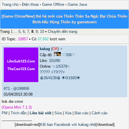
Trang chủ
›
Điện thoại
›
Game Offline
›
Game Java
[Game China/New] thế hệ mới của Thiên Thần Sa Ngã: Đại Chúa Thiên
Binh-Hắc Hùng Thiên by gametowin
Trang
1
...
5
,
6
,
7
,
8
,
9
,
10
•
Chuyển đến trang
ID Topic:
10857
• Có
37,692
lượt xem
kakag
(
Off
) ♂️
Cấp độ:
♡336♡
Like:
101
/
80
Online:
✨1/5379✨
?????
⚡??/??⚡
🩸26/4139🩸
🌟0/1693🌟
#71
-
@198858
01/04/2013 20:08
link die cmnr
(Opera Mini 7.1.3)
PM
|
Trích dẫn
|
Like bài viết
|
Sửa
|
Xóa
|
Báo cáo
|
Cảnh cáo
_______________
[download=red]
Kết bạn Facebook với kakag nhé
[/download]