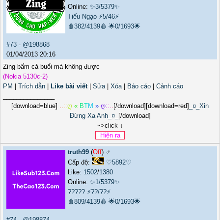
Online:
✨3/5379✨
Tiếu Ngạo
⚡5/46⚡
🩸382/4139🩸
🌟0/1693🌟
#73
-
@198868
01/04/2013 20:16
Zing bấm cả buổi mà không được
(Nokia 5130c-2)
PM
|
Trích dẫn
|
Like bài viết
|
Sửa
|
Xóa
|
Báo cáo
|
Cảnh cáo
_______________
[download=blue]
.
.
:
:
ღ
«
B
T
M
»
ღ
:
:
.
.
[/download][download=red]
_¤_Xin
Đừng Xa Anh_¤_
[/download]
~>click ↓
truth99
(
Off
) ♂️
Cấp độ:
♡5892♡
Like:
1502
/
1380
Online:
✨1/5379✨
?????
⚡??/??⚡
🩸809/4139🩸
🌟0/1693🌟
#74
-
@198874