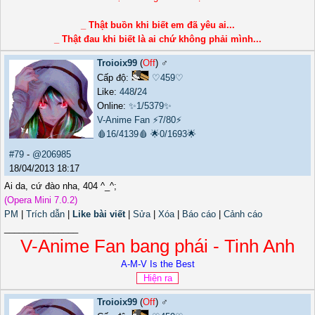
_ Thật buồn khi biết em đã yêu ai...
_ Thật đau khi biết là ai chứ không phải mình...
Troioix99
(
Off
) ♂️
Cấp độ:
♡459♡
Like:
448
/
24
Online:
✨1/5379✨
V-Anime Fan
⚡7/80⚡
🩸16/4139🩸
🌟0/1693🌟
#79
-
@206985
18/04/2013 18:17
Ai da, cứ đào nha, 404 ^_^;
(Opera Mini 7.0.2)
PM
|
Trích dẫn
|
Like bài viết
|
Sửa
|
Xóa
|
Báo cáo
|
Cảnh cáo
_______________
V-Anime Fan bang phái - Tinh Anh
A-M-V Is the Best
Troioix99
(
Off
) ♂️