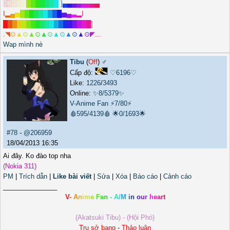
░
░
░
░
░
█
█
█
█
█
█
█
]
▄
▄
▄
▄
▄
▄
▄
▄
I
▂
▄
▅
█
█
█
█
█
█
█
█
█
▅
▄
▃
▂
I
█
█
█
█
█
█
█
█
█
█
█
█
█
█
█
█
█
█
█
]
.
◥
⊙
▲
⊙
▲
⊙
▲
⊙
▲
⊙
▲
⊙
▲
⊙
◤
.
.
.
Wap mình nè
Tibu
(
Off
) ♂️
Cấp độ:
♡6196♡
Like:
1226
/
3493
Online:
✨8/5379✨
V-Anime Fan
⚡7/80⚡
🩸595/4139🩸
🌟0/1693🌟
#78
-
@206959
18/04/2013 16:35
Ai đây. Ko đào top nha
(Nokia 311)
PM
|
Trích dẫn
|
Like bài viết
|
Sửa
|
Xóa
|
Báo cáo
|
Cảnh cáo
_______________
V
-
A
n
i
m
e
F
a
n
-
A
/
M
i
n
o
u
r
h
e
a
r
t
(Akatsuki Tibu) - (Hội Phó)
Trụ sở bang
-
Thảo luận