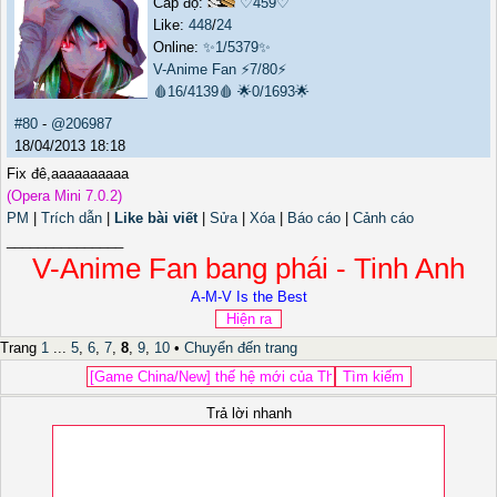
Cấp độ:
♡459♡
Like:
448
/
24
Online:
✨1/5379✨
V-Anime Fan
⚡7/80⚡
🩸16/4139🩸
🌟0/1693🌟
#80
-
@206987
18/04/2013 18:18
Fix đê,aaaaaaaaaa
(Opera Mini 7.0.2)
PM
|
Trích dẫn
|
Like bài viết
|
Sửa
|
Xóa
|
Báo cáo
|
Cảnh cáo
_______________
V-Anime Fan bang phái - Tinh Anh
A-M-V Is the Best
Trang
1
...
5
,
6
,
7
,
8
,
9
,
10
•
Chuyển đến trang
Trả lời nhanh