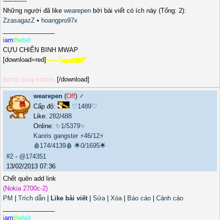
------------
Những người đã like
wearepen
bởi bài viết có ích này (Tổng: 2):
ZzasagazZ
•
hoangpro97x
_______________
i
am
the
bét
CỰU CHIẾN BINH MWAP
[download=red]
︻︻¶▅▆▇◤
βαπg ςυσφ καπrιs
[/download]
wearepen
(
Off
) ♂️
Cấp độ:
♡1489♡
Like:
282
/
488
Online:
✨1/5379✨
Kanris gangster
⚡46/12⚡
🩸174/4139🩸
🌟0/1695🌟
#2
-
@174351
13/02/2013 07:36
Chết quên add link
(Nokia 2700c-2)
PM
|
Trích dẫn
|
Like bài viết
|
Sửa
|
Xóa
|
Báo cáo
|
Cảnh cáo
_______________
i
am
the
bét