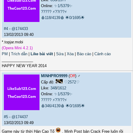
Online:
✨1/5379✨
?????
⚡??/??⚡
🩸118/4139🩸
🌟0/1695🌟
#4
-
@174433
13/02/2013 09:40
*.topjar.mobi
(Opera Mini 4.2.1)
PM
|
Trích dẫn
|
Like bài viết
|
Sửa
|
Xóa
|
Báo cáo
|
Cảnh cáo
_______________
HAPPY NEW YEAR 2014
MINHPRO9999
(
Off
) ♂️
Cấp độ:
♡2572♡
Like:
348
/
1612
Online:
✨1/5379✨
?????
⚡??/??⚡
🩸346/4139🩸
🌟0/1695🌟
#5
-
@174437
13/02/2013 09:49
Game này từ thời Hán Cao Tổ
. Minh Post bản Crack Free luôn rồi