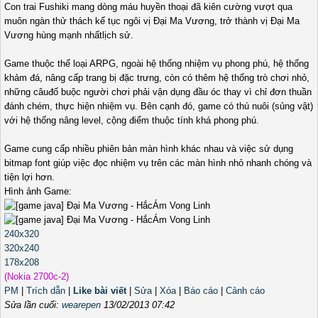
Con trai Fushiki mang dòng máu huyền thoại đã kiên cường vượt qua
muôn ngàn thử thách kế tục ngôi vị Đại Ma Vương, trở thành vị Đại Ma
Vương hùng mạnh nhấtlịch sử.
Game thuộc thể loại ARPG, ngoài hệ thống nhiệm vụ phong phú, hệ thống
khảm đá, nâng cấp trang bị đặc trưng, còn có thêm hệ thống trò chơi nhỏ,
những câuđố buộc người chơi phải vận dụng đầu óc thay vì chỉ đơn thuần
đánh chém, thực hiện nhiệm vụ. Bên cạnh đó, game có thú nuôi (sủng vật)
với hệ thống nâng level, cộng điểm thuộc tính khá phong phú.
Game cung cấp nhiều phiên bản màn hình khác nhau và việc sử dụng
bitmap font giúp việc đọc nhiệm vụ trên các màn hình nhỏ nhanh chóng và
tiện lợi hơn.
Hình ảnh Game:
240x320
320x240
178x208
(Nokia 2700c-2)
PM
|
Trích dẫn
|
Like bài viết
|
Sửa
|
Xóa
|
Báo cáo
|
Cảnh cáo
Sửa lần cuối:
wearepen
13/02/2013 07:42