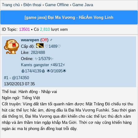
Trang chủ
›
Điện thoại
›
Game Offline
›
Game Java
[game java] Đại Ma Vương - HắcÁm Vong Linh
ID Topic:
13501
• Có
2,810
lượt xem
wearepen
(
Off
) ♂️
Cấp độ:
♡1489♡
Like:
282
/
488
Online:
✨1/5379✨
Kanris gangster
⚡46/12⚡
🩸174/4139🩸
🌟0/1695🌟
#1
-
@174350
13/02/2013 07:35
Thể loại: Hành động - Nhập vai
Ngôn ngữ: Tiếng Việt
Cốt truyện: Vùng đất tăm tối quanh năm được Mặt Trăng Đỏ chiếu rọi thu
hút các thế lực hắc ám, đứng đầu là Đại Ma Vương Fushiki. Sau thời gian
dài thống trị, Đại Ma Vương qua đời khiến cho các thế lực thù địch xâm
nhập và âm thầm tràn ngập khắp Ma Giới. Thời cơ này cũng khiến hàng
ngàn ác ma bị phong ấn đồng loạt trỗi dậy.