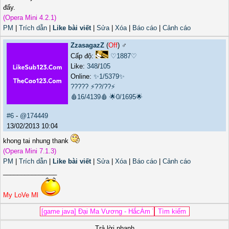
đấy.
(Opera Mini 4.2.1)
PM
|
Trích dẫn
|
Like bài viết
|
Sửa
|
Xóa
|
Báo cáo
|
Cảnh cáo
ZzasagazZ
(
Off
) ♂️
Cấp độ:
♡1887♡
Like:
348
/
105
Online:
✨1/5379✨
?????
⚡??/??⚡
🩸16/4139🩸
🌟0/1695🌟
#6
-
@174449
13/02/2013 10:04
khong tai nhung thank
(Opera Mini 7.1.3)
PM
|
Trích dẫn
|
Like bài viết
|
Sửa
|
Xóa
|
Báo cáo
|
Cảnh cáo
_______________
My LoVe Ml
Trả lời nhanh