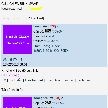
CỰU CHIẾN BINH MWAP
[download=red]
︻︻¶▅▆▇◤
βαπg ςυσφ καπrιs
[/download]
Lovanxien
(
Off
) ♂️
Cấp độ:
♡3700♡
Like:
560
/
1264
Online:
✨2/5379✨
Trảm Phong
⚡1/249⚡
🩸599/4139🩸
🌟0/1695🌟
#3
-
@174411
13/02/2013 09:01
Kh,Cho khỉ 5p để sửa link
(Nokia 2690)
PM
|
Trích dẫn
|
Like bài viết
|
Sửa
|
Xóa
|
Báo cáo
|
Cảnh cáo
_______________
Tất cả chỉ là ảo
hoangpro97x
(
Off
) ♂️
Cấp độ:
♡3065♡
Like:
850
/
1377