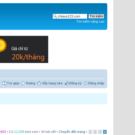
Tìm kiếm nâng cao
Trợ giúp
Rating
Xếp hạng Like
Đăng ký
Đăng nhập
4452
• Có
12,638
lượt xem • 34 bài viết •
Chuyển đến trang
•
1
2
3
4