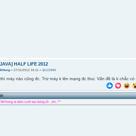
JAVA] HALF LIFE 2012
MrHung
» 27/11/2012 16:11 »
@122980
 thì máy nào cũng đc. Trừ máy k lên mạng đc thui. Vấn đề là k chắc có 
ết:
MrHưng ai dám cười tao búng tờ...rim..^^