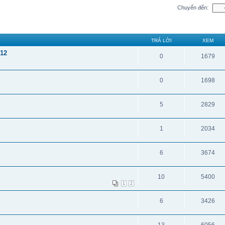
Chuyển đến:
TRẢ LỜI
XEM
12
0
1679
0
1698
5
2829
1
2034
6
3674
10
5400
1
2
6
3426