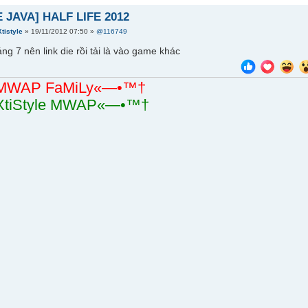
 JAVA] HALF LIFE 2012
Xtistyle
» 19/11/2012 07:50 »
@116749
áng 7 nên link die rồi tải là vào game khác
MWAP FaMiLy«—•™†
tiStyle MWAP«—•™†