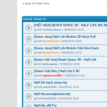
Quay về Game Java
CHỦ ĐỀ TƯƠNG TỰ
[VIỆT HÓA] DEATH SPACE 3D - HALF LIFE MA 20
gửi bởi
TomboyCukkoo
» 26/06/2012 20:15
[Game Java] Half Life Mobile 3D Hack Full
gửi bởi
NgoHaiThien
» 28/02/2014 18:07
[Game Java] Half Life Mobile Việt Hóa Crack
gửi bởi
NgoHaiThien
» 05/03/2014 23:41
[Game việt hóa] Death Space 3D - Half Life
gửi bởi
doducquang
» 29/06/2012 19:55
[Game Việt Hóa ] Half Life 2 3D
gửi bởi
nghiammo1992
» 19/08/2013 11:42
Half life hack shop+hp
gửi bởi
sumo23100
» 30/12/2012 14:51
Half life:arena(bluetooth)
gửi bởi
sumo23100
» 30/12/2012 19:07
Half-life s40 Fix