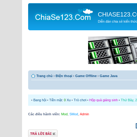
CHIASE123.
Diễn đàn chia sẻ kiến thứ
Trang chủ
›
Điện thoại
›
Game Offline
›
Game Java
•
Bang hội
•
Tiền mặt:
0
Xu
•
Trò chơi
•
Hộp quà giáng sinh
•
Thứ Bảy, 2
Các điều hành viên:
Mod
,
SMod
,
Admin
Gửi bài trả lời