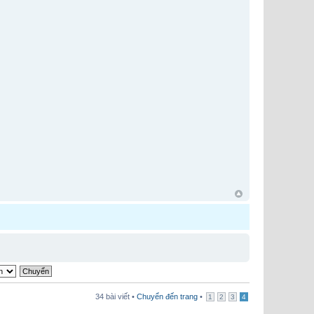
34 bài viết •
Chuyển đến trang
•
1
2
3
4