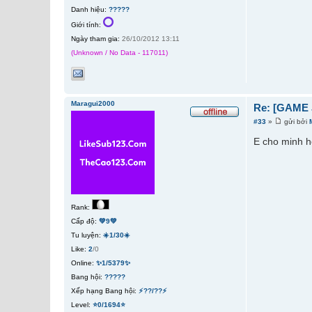
Danh hiệu:
?????
Giới tính:
Ngày tham gia:
26/10/2012 13:11
(Unknown / No Data - 117011)
Maragui2000
Re: [GAME 
#33
»
gửi bởi
E cho minh h
Rank:
Cấp độ:
💚9💚
Tu luyện:
☀️1/30☀️
Like:
2
/0
Online:
✨1/5379✨
Bang hội:
?????
Xếp hạng Bang hội:
⚡??/??⚡
Level:
⭐0/1694⭐