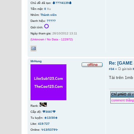
Chủ đề đã tạo:
🩸???/4139🩸
Tiền mặt:
0
Xu
Nhóm:
Thành viên
Danh hiệu:
?????
Giới tính:
Ngày tham gia:
26/10/2012 13:11
(Unknown / No Data - 122972)
MrHung
Re: [GAME 
#34
»
gửi bởi
Tải trên 1mb
ChÍ pHèO
đã vi
comment thằng 
Rank:
Cấp độ:
💚3087💚
Tu luyện:
☀️13/30☀️
Like:
419
/
727
Online:
✨13/5379✨