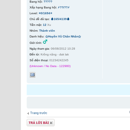
Bang hội:
?????
Xếp hạng Bang hội:
⚡??/??⚡
Level:
⭐0/1694⭐
Chủ đề đã tạo:
🩸165/4139🩸
Tiền mặt:
12
Xu
Nhóm:
Thành viên
Danh hiệu:
⚝Huyền Vũ Chân Nhân⚝
Giới tính:
Ngày tham gia:
06/08/2012 10:28
Đến từ:
Krông năng - đak lak
Số điện thoại:
01234242245
(Unknown / No Data - 122980)
Trang trước
Gửi bài trả lời