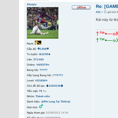
Xtistyle
Re: [GAME
#31
»
gửi bởi
Kái này từ tk
†™•—»
†™•—»X
Rank:
Cấp độ:
💚1358💚
Tu luyện:
☀️11/30☀️
Like:
271
/
443
Online:
✨6/5379✨
Bang hội:
?????
Xếp hạng Bang hội:
⚡??/??⚡
Level:
⭐2/1694⭐
Chủ đề đã tạo:
🩸133/4139🩸
Tiền mặt:
79
Xu
Nhóm:
Thành viên
Danh hiệu:
⚝Phi Long Tại Thiên⚝
Giới tính:
Ngày tham gia:
02/08/2012 14:34
Số điện thoại:
0988888888