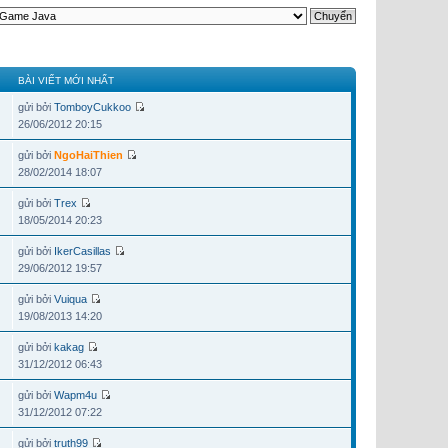
BÀI VIẾT MỚI NHẤT
gửi bởi
TomboyCukkoo
26/06/2012 20:15
gửi bởi
NgoHaiThien
28/02/2014 18:07
gửi bởi
Trex
18/05/2014 20:23
gửi bởi
IkerCasillas
29/06/2012 19:57
gửi bởi
Vuiqua
19/08/2013 14:20
gửi bởi
kakag
31/12/2012 06:43
gửi bởi
Wapm4u
31/12/2012 07:22
gửi bởi
truth99