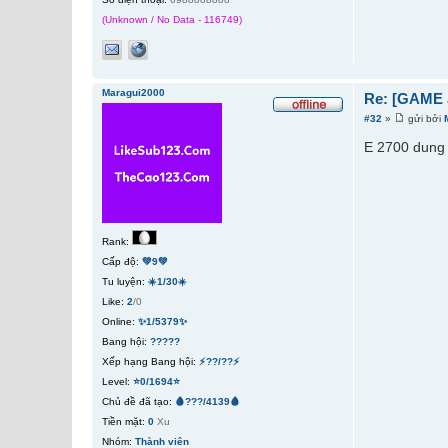
(Unknown / No Data - 116749)
Maragui2000
Re: [GAME 
#32
»
gửi bởi
E 2700 dung u
Rank:
Cấp độ:
💚9💚
Tu luyện:
☀️1/30☀️
Like:
2
/0
Online:
✨1/5379✨
Bang hội:
?????
Xếp hạng Bang hội:
⚡??/??⚡
Level:
⭐0/1694⭐
Chủ đề đã tạo:
🩸???/4139🩸
Tiền mặt:
0
Xu
Nhóm:
Thành viên