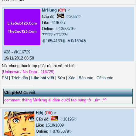
MrHung
(
Off
) ♂️
Cấp độ:
♡3087♡
Like:
419
/
727
Online:
✨13/5379✨
?????
⚡??/??⚡
🩸165/4139🩸
🌟0/1694🌟
#28
-
@116729
19/11/2012 06:50
Nói chung thank top phát rùi tải về thì biết
(Unknown / No Data - 116729)
PM
|
Trích dẫn
|
Like bài viết
|
Sửa
|
Xóa
|
Báo cáo
|
Cảnh cáo
_______________
ChÍ pHèO
đã viết:
comment thằng MrHưng ai dám cười tao búng tờ...rim..^^
Hjhj
(
Off
) ♂️
Cấp độ:
♡10196♡
Like:
1518
/
1009
Online:
✨878/5379✨