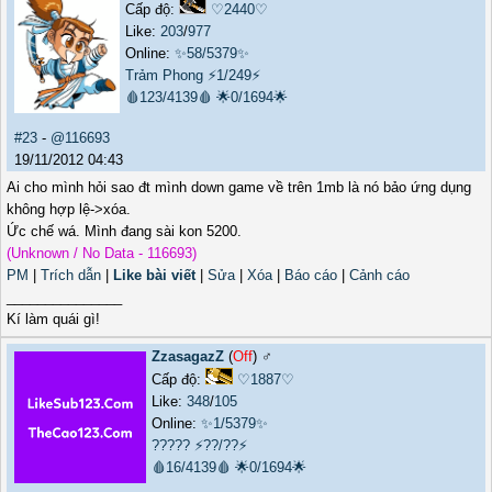
Cấp độ:
♡2440♡
Like:
203
/
977
Online:
✨58/5379✨
Trảm Phong
⚡1/249⚡
🩸123/4139🩸
🌟0/1694🌟
#23
-
@116693
19/11/2012 04:43
Ai cho mình hỏi sao đt mình down game về trên 1mb là nó bảo ứng dụng
không hợp lệ->xóa.
Ức chế wá. Mình đang sài kon 5200.
(Unknown / No Data - 116693)
PM
|
Trích dẫn
|
Like bài viết
|
Sửa
|
Xóa
|
Báo cáo
|
Cảnh cáo
_______________
Kí làm quái gì!
ZzasagazZ
(
Off
) ♂️
Cấp độ:
♡1887♡
Like:
348
/
105
Online:
✨1/5379✨
?????
⚡??/??⚡
🩸16/4139🩸
🌟0/1694🌟