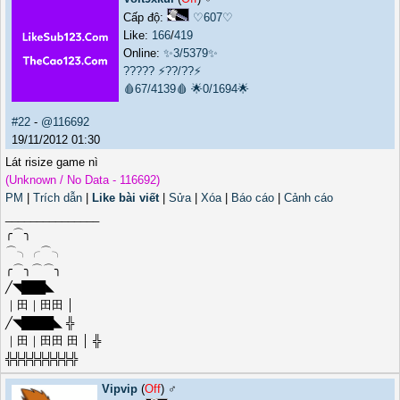
Cấp độ:
♡607♡
Like:
166
/
419
Online:
✨3/5379✨
?????
⚡??/??⚡
🩸67/4139🩸
🌟0/1694🌟
#22
-
@116692
19/11/2012 01:30
Lát risize game nì
(Unknown / No Data - 116692)
PM
|
Trích dẫn
|
Like bài viết
|
Sửa
|
Xóa
|
Báo cáo
|
Cảnh cáo
_______________
╭⌒╮
⌒╮╭⌒╮
╭⌒╮⌒⌒╮
╱◥███◣
｜田｜田田 │
╱◥████◣ ╬
｜田｜田田 田 │ ╬
╬╬╬╬╬╬╬╬╬
Vipvip
(
Off
) ♂️