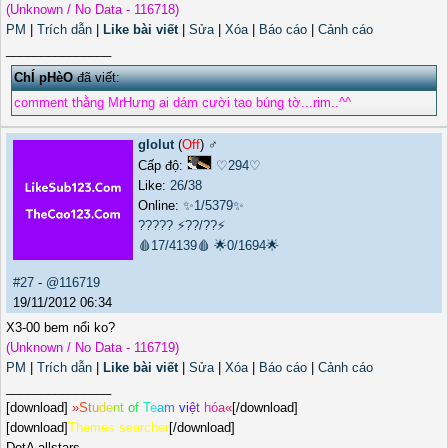
(Unknown / No Data - 116718)
PM
|
Trích dẫn
|
Like bài viết
|
Sửa
|
Xóa
|
Báo cáo
|
Cảnh cáo
_______________
ChÍ pHèO
đã viết:
comment thằng MrHưng ai dám cười tao búng tờ...rim..^^
glolut
(
Off
) ♂️
Cấp độ:
♡294♡
Like:
26
/
38
Online:
✨1/5379✨
?????
⚡??/??⚡
🩸17/4139🩸
🌟0/1694🌟
#27
-
@116719
19/11/2012 06:34
X3-00 bem nổi ko?
(Unknown / No Data - 116719)
PM
|
Trích dẫn
|
Like bài viết
|
Sửa
|
Xóa
|
Báo cáo
|
Cảnh cáo
_______________
[download]
»
S
t
u
d
e
n
t
o
f
T
e
a
m
v
i
ệ
t
h
ó
a
«
[/download]
[download]
Themes searcher
[/download]
DotA allstars