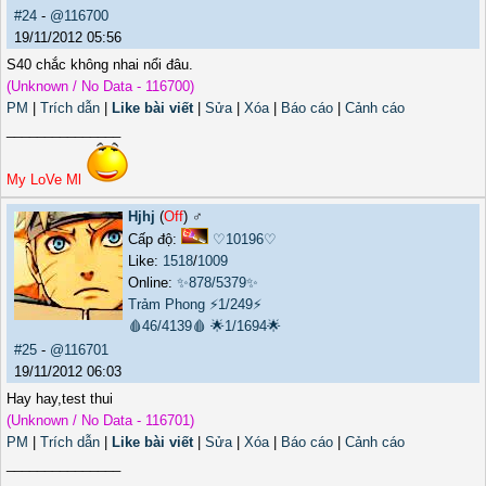
#24
-
@116700
19/11/2012 05:56
S40 chắc không nhai nổi đâu.
(Unknown / No Data - 116700)
PM
|
Trích dẫn
|
Like bài viết
|
Sửa
|
Xóa
|
Báo cáo
|
Cảnh cáo
_______________
My LoVe Ml
Hjhj
(
Off
) ♂️
Cấp độ:
♡10196♡
Like:
1518
/
1009
Online:
✨878/5379✨
Trảm Phong
⚡1/249⚡
🩸46/4139🩸
🌟1/1694🌟
#25
-
@116701
19/11/2012 06:03
Hay hay,test thui
(Unknown / No Data - 116701)
PM
|
Trích dẫn
|
Like bài viết
|
Sửa
|
Xóa
|
Báo cáo
|
Cảnh cáo
_______________
__________________