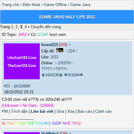
Trang chủ
›
Điện thoại
›
Game Offline
›
Game Java
[GAME JAVA] HALF LIFE 2012
Trang
1
,
2
,
3
,
4
•
Chuyển đến trang
ID Topic:
4452
• Có
12,597
lượt xem
forest215
(
Off
) ♂️
Cấp độ:
♡224♡
Like:
2
/
12
Online:
✨1/5379✨
?????
⚡??/??⚡
🩸10/4139🩸
🌟0/1694🌟
#21
-
@116669
18/11/2012 23:21
C3-00 chơi nổi k???k có 320x240 ah???
(Unknown / No Data - 116669)
PM
|
Trích dẫn
|
Like bài viết
|
Sửa
|
Xóa
|
Báo cáo
|
Cảnh cáo
_______________
A
I
T
H
Ấ
Y
H
A
Y
T
H
Ì
T
H
A
N
K
S
G
I
Ú
P
N
H
É
.
T
K
S
!
Volt9xkul
(
Off
) ♂️