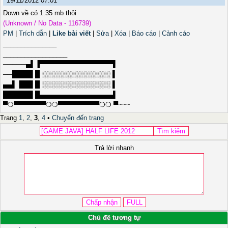
19/11/2012 07:01
Down về có 1.35 mb thôi
(Unknown / No Data - 116739)
PM
|
Trích dẫn
|
Like bài viết
|
Sửa
|
Xóa
|
Báo cáo
|
Cảnh cáo
_______________
__________________
─────▄▌▐▀▀▀▀▀▀▀▀▀▀▀▀▀▀▀▀▌
──████▌█ ░░░░░░░░░░░░░░░ ▌
▄▄▌▐██▌█ ░░░░░░░░░░░░░░░ ▌
██████▌█▄▄▄▄▄▄▄▄▄▄▄▄▄▄▄▄▌
▀❍▀▀▀▀▀▀▀❍❍▀▀▀▀▀▀▀▀▀❍❍ ▀~~~
Trang
1
,
2
,
3
,
4
•
Chuyển đến trang
Trả lời nhanh
Chủ đề tương tự