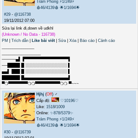
Trảm Phong
⚡1/249⚡
🩸46/4139🩸
🌟1/1694🌟
#29
-
@116738
19/11/2012 07:00
Sửa lại link đi,down về udkhl
(Unknown / No Data - 116738)
PM
|
Trích dẫn
|
Like bài viết
|
Sửa
|
Xóa
|
Báo cáo
|
Cảnh cáo
_______________
__________________
─────▄▌▐▀▀▀▀▀▀▀▀▀▀▀▀▀▀▀▀▌
──████▌█ ░░░░░░░░░░░░░░░ ▌
▄▄▌▐██▌█ ░░░░░░░░░░░░░░░ ▌
██████▌█▄▄▄▄▄▄▄▄▄▄▄▄▄▄▄▄▌
▀❍▀▀▀▀▀▀▀❍❍▀▀▀▀▀▀▀▀▀❍❍ ▀~~~
Hjhj
(
Off
) ♂️
Cấp độ:
♡10196♡
Like:
1518
/
1009
Online:
✨878/5379✨
Trảm Phong
⚡1/249⚡
🩸46/4139🩸
🌟1/1694🌟
#30
-
@116739