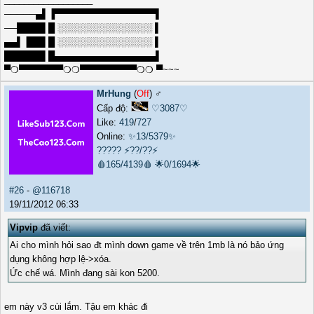
─────▄▌▐▀▀▀▀▀▀▀▀▀▀▀▀▀▀▀▀▌
──████▌█ ░░░░░░░░░░░░░░░ ▌
▄▄▌▐██▌█ ░░░░░░░░░░░░░░░ ▌
██████▌█▄▄▄▄▄▄▄▄▄▄▄▄▄▄▄▄▌
▀❍▀▀▀▀▀▀▀❍❍▀▀▀▀▀▀▀▀▀❍❍ ▀~~~
MrHung
(
Off
) ♂️
Cấp độ:
♡3087♡
Like:
419
/
727
Online:
✨13/5379✨
?????
⚡??/??⚡
🩸165/4139🩸
🌟0/1694🌟
#26
-
@116718
19/11/2012 06:33
Vipvip
đã viết:
Ai cho mình hỏi sao đt mình down game về trên 1mb là nó bảo ứng
dụng không hợp lệ->xóa.
Ức chế wá. Mình đang sài kon 5200.
em này v3 cùi lắm. Tậu em khác đi