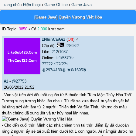
Trang chủ
›
Điện thoại
›
Game Offline
›
Game Java
[Game Java] Quyền Vương Việt Hóa
ID Topic:
3850
• Có
2,096
lượt xem
zNhinCaiGiz
(
Off
) ♂️
Cấp độ:
♡893♡
Like:
212
/
1087
Online:
✨1/5379✨
?????
⚡??/??⚡
🩸297/4139🩸
🌟0/1695🌟
#1
-
@27753
26/06/2012 21:52
- Vạn vật trên đời đều bắt nguồn từ 5 thuộc tính "Kim-Mộc-Thủy-Hỏa-Thổ".
Tương xung tương khắc lẫn nhau. Từ rất xa xưa theo1 truyền thuyết kể
lại rằng trời đất làm từ 2 người: Thiên tinh Và Địa Tinh. Nhưng do mâu
thuẫn chúng đã xung đột và tự hủy hoại lẫn nhau.
- Cho đến cuối thời Minh các nhà chiêm tinh tại thời điểm ấy đã dựđoán
rằng 2 người ấy sẽ tái xuất hiện dưới lốt 1 con người. Ai nắmgiữ được họ