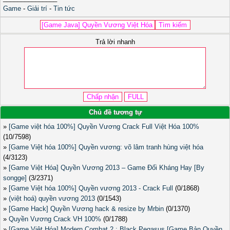
Game
-
Giải trí
-
Tin tức
Trả lời nhanh
Chủ đề tương tự
»
[Game việt hóa 100%] Quyền Vương Crack Full Việt Hóa 100%
(10/7598)
»
[Game Việt hóa 100%] Quyền vương: võ lâm tranh hùng việt hóa
(4/3123)
»
[Game Việt Hóa] Quyền Vương 2013 – Game Đối Kháng Hay [By
songge]
(3/2371)
»
[Game Việt hóa 100%] Quyền vương 2013 - Crack Full
(0/1868)
»
(việt hoá) quyền vương 2013
(0/1543)
»
[Game Hack] Quyền Vương hack & resize by Mrbin
(0/1370)
»
Quyền Vương Crack VH 100%
(0/1788)
»
[Game Việt Hóa] Modern Combat 2 : Black Pegasus [Game Bản Quyền