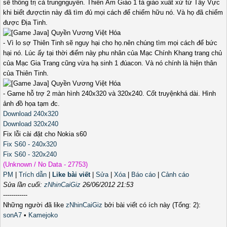
sẽ thống trị cả trungnguyên. Thiên Âm Giáo 1 tà giáo xuất xứ từ Tây Vực
khi biết đượctin này đã tìm đủ mọi cách để chiếm hữu nó. Và họ đã chiếm
được Địa Tinh.
- Vì lo sợ Thiên Tinh sẽ nguy hại cho họ.nên chúng tìm mọi cách để bức
hại nó. Lúc ấy tại thời điểm này phu nhân của Mạc Chính Khang trang chủ
của Mạc Gia Trang cũng vừa hạ sinh 1 đúacon. Và nó chính là hiện thân
của Thiên Tinh.
- Game hỗ trợ 2 màn hình 240x320 và 320x240. Cốt truyệnkhá dài. Hình
ảnh đồ họa tạm đc.
Download 240x320
Download 320x240
Fix lỗi cài đặt cho Nokia s60
Fix S60 - 240x320
Fix S60 - 320x240
(Unknown / No Data - 27753)
PM
|
Trích dẫn
|
Like bài viết
|
Sửa
|
Xóa
|
Báo cáo
|
Cảnh cáo
Sửa lần cuối:
zNhinCaiGiz
26/06/2012 21:53
------------
Những người đã like
zNhinCaiGiz
bởi bài viết có ích này (Tổng: 2):
sonA7
•
Kamejoko
_______________