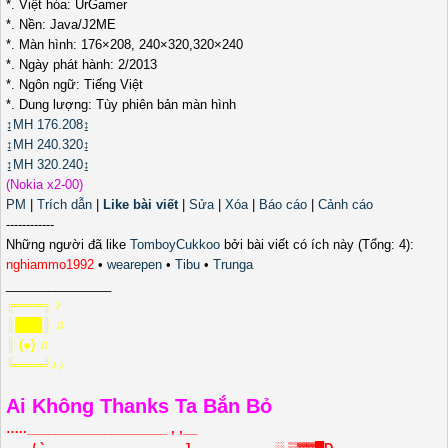
*. Việt hóa: UrGamer
*. Nền: Java/J2ME
*. Màn hình: 176×208, 240×320,320×240
*. Ngày phát hành: 2/2013
*. Ngôn ngữ: Tiếng Việt
*. Dung lượng: Tùy phiên bản màn hình
↨MH 176.208↨
↨MH 240.320↨
↨MH 320.240↨
(Nokia x2-00)
PM
|
Trích dẫn
|
Like bài viết
|
Sửa
|
Xóa
|
Báo cáo
|
Cảnh cáo
------------
Những người đã like
TomboyCukkoo
bởi bài viết có ích này (Tổng: 4):
nghiammo1992
•
wearepen
•
Tibu
•
Trunga
_______________
╔═══╗ ♪
║███║ ♫
║ (●) ♫
╚═══╝♪♪
Ai Không Thanks Ta Bắn Bỏ
…..____________________ , ,__