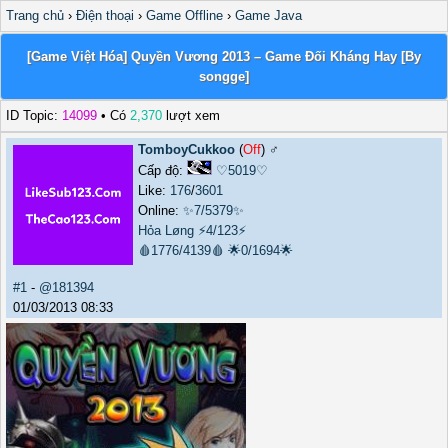
Trang chủ
›
Điện thoại
›
Game Offline
›
Game Java
[Game Việt Hóa] Quyền Vương 2013 – Game Đối Kháng Hay [By
songge]
ID Topic:
14099
• Có
2,370
lượt xem
TomboyCukkoo
(
Off
) ♂️
Cấp độ:
♡5019♡
Like:
176
/
3601
Online:
✨7/5379✨
Hỏa Løng
⚡4/123⚡
🩸1776/4139🩸
🌟0/1694🌟
#1
-
@181394
01/03/2013 08:33