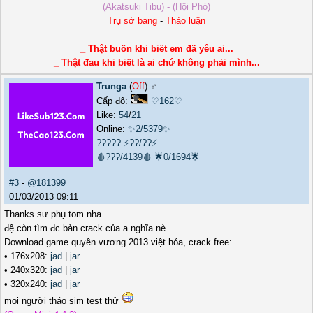
(Akatsuki Tibu) - (Hội Phó)
Trụ sở bang
-
Thảo luận
_ Thật buồn khi biết em đã yêu ai...
_ Thật đau khi biết là ai chứ không phải mình...
Trunga
(
Off
) ♂️
Cấp độ:
♡162♡
Like:
54
/
21
Online:
✨2/5379✨
?????
⚡??/??⚡
🩸???/4139🩸
🌟0/1694🌟
#3
-
@181399
01/03/2013 09:11
Thanks sư phụ tom nha
đệ còn tìm đc bản crack của a nghĩa nè
Download game quyền vương 2013 việt hóa, crack free:
• 176x208:
jad
|
jar
• 240x320:
jad
|
jar
• 320x240:
jad
|
jar
mọi người tháo sim test thử