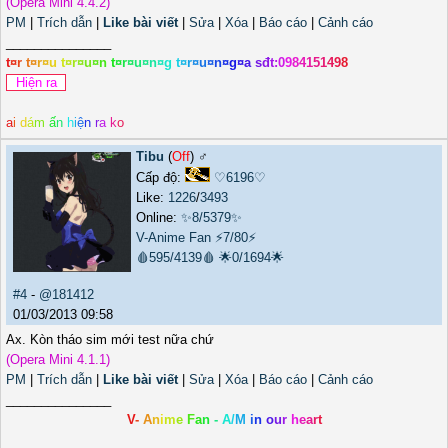
(Opera Mini 4.4.2)
PM
|
Trích dẫn
|
Like bài viết
|
Sửa
|
Xóa
|
Báo cáo
|
Cảnh cáo
_______________
t
¤
r
t
¤
r
¤
u
t
¤
r
¤
u
¤
n
t
¤
r
¤
u
¤
n
¤
g
t
¤
r
¤
u
¤
n
¤
g
¤
a
s
đ
t
:
0
9
8
4
1
5
1
4
9
8
a
i
d
á
m
ấ
n
h
i
ệ
n
r
a
k
o
Tibu
(
Off
) ♂️
Cấp độ:
♡6196♡
Like:
1226
/
3493
Online:
✨8/5379✨
V-Anime Fan
⚡7/80⚡
🩸595/4139🩸
🌟0/1694🌟
#4
-
@181412
01/03/2013 09:58
Ax. Kòn tháo sim mới test nữa chứ
(Opera Mini 4.1.1)
PM
|
Trích dẫn
|
Like bài viết
|
Sửa
|
Xóa
|
Báo cáo
|
Cảnh cáo
_______________
V
-
A
n
i
m
e
F
a
n
-
A
/
M
i
n
o
u
r
h
e
a
r
t