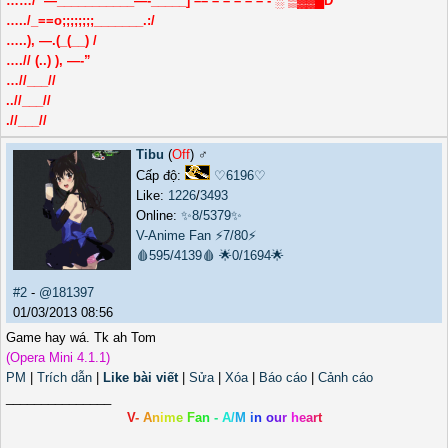
……/ `—___________—-_____] –– – – – – – - ░ ▒▓▓█D
…../_==o;;;;;;;;_______.:/
…..), —.(_(__) /
….// (..) ), —-”
…//___//
..//___//
.//___//
Tibu
(
Off
) ♂️
Cấp độ:
♡6196♡
Like:
1226
/
3493
Online:
✨8/5379✨
V-Anime Fan
⚡7/80⚡
🩸595/4139🩸
🌟0/1694🌟
#2
-
@181397
01/03/2013 08:56
Game hay wá. Tk ah Tom
(Opera Mini 4.1.1)
PM
|
Trích dẫn
|
Like bài viết
|
Sửa
|
Xóa
|
Báo cáo
|
Cảnh cáo
_______________
V
-
A
n
i
m
e
F
a
n
-
A
/
M
i
n
o
u
r
h
e
a
r
t