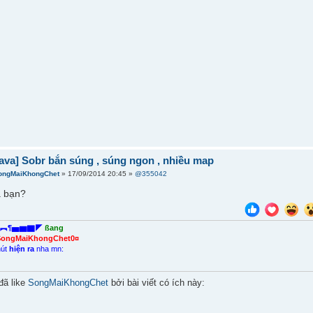
ava] Sobr bắn súng , súng ngon , nhiều map
ongMaiKhongChet
» 17/09/2014 20:45 »
@355042
à bạn?
︻¶▅▆▇◤
ßang
SongMaiKhongChet0¤
nút
hiện ra
nha mn:
đã like
SongMaiKhongChet
bởi bài viết có ích này: