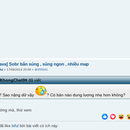
ava] Sobr bắn súng , súng ngon , nhiều map
ful
» 17/09/2014 20:08 »
@355041
iKhongChet0¤
đã viết:
? Sao nặng dữ vậy
? Có bản nào dung lượng nhẹ hơn không?
ường mà, thử xem
đã like
biful
bởi bài viết có ích này: