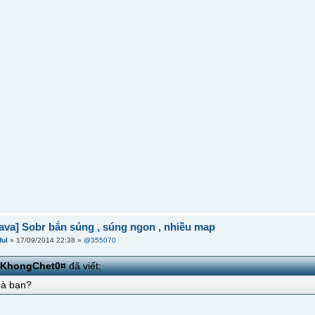
ava] Sobr bắn súng , súng ngon , nhiều map
ful
» 17/09/2014 22:38 »
@355070
iKhongChet0¤
đã viết:
 à bạn?