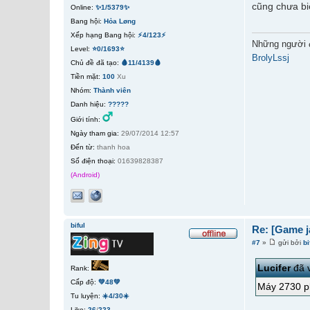
cũng chưa biế
Online:
✨1/5379✨
Bang hội:
Hỏa Løng
Xếp hạng Bang hội:
⚡4/123⚡
Những người 
Level:
⭐0/1693⭐
BrolyLssj
Chủ đề đã tạo:
🩸11/4139🩸
Tiền mặt:
100
Xu
Nhóm:
Thành viên
Danh hiệu:
?????
Giới tính:
Ngày tham gia:
29/07/2014 12:57
Đến từ:
thanh hoa
Số điện thoại:
01639828387
(Android)
biful
Re: [Game j
#7
»
gửi bởi
bi
Lucifer
đã v
Rank:
Cấp độ:
💚48💚
Máy 2730 pl
Tu luyện:
☀️4/30☀️
Like:
26
/
223