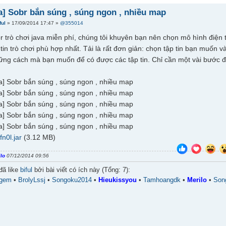
a] Sobr bắn súng , súng ngon , nhiều map
ful
» 17/09/2014 17:47 »
@355014
br trò chơi java miễn phí, chúng tôi khuyên bạn nên chọn mô hình điện 
tin trò chơi phù hợp nhất. Tải là rất đơn giản: chọn tập tin bạn muốn v
ững cách mà bạn muốn để có được các tập tin. Chỉ cần một vài bước đơn
fn0l.jar
(3.12 MB)
ilo
07/12/2014 09:56
đã like
biful
bởi bài viết có ích này (Tổng: 7):
ngem
•
BrolyLssj
•
Songoku2014
•
Hieukissyou
•
Tamhoangdk
•
Merilo
•
Son