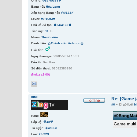
Online:
✨157/5379✨
Bang hội:
Hỏa Løng
Xếp hạng Bang hội:
⚡4/123⚡
Level:
⭐0/1693⭐
Chủ đề đã tạo:
🩸24/4139🩸
Tiền mặt:
11
Xu
Nhóm:
Thành viên
Danh hiệu:
⚝Thành viên tích cực⚝
Giới tính:
Ngày tham gia:
23/05/2014 15:31
Đến từ:
Bac Kan
Số điện thoại:
01682386290
(Nokia c2-00)
biful
Re: [Game j
#6
»
gửi bởi
bi
¤0SongMa
Rank:
Cấp độ:
💚48💚
Game multi
Tu luyện:
☀️4/30☀️
Like:
26
/
223