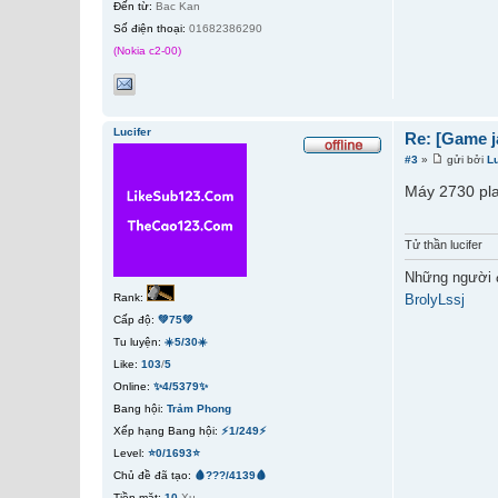
Đến từ:
Bac Kan
Số điện thoại:
01682386290
(Nokia c2-00)
Lucifer
Re: [Game j
#3
»
gửi bởi
Lu
Máy 2730 pla
Tử thần lucifer
Những người 
Rank:
BrolyLssj
Cấp độ:
💚75💚
Tu luyện:
☀️5/30☀️
Like:
103
/
5
Online:
✨4/5379✨
Bang hội:
Trảm Phong
Xếp hạng Bang hội:
⚡1/249⚡
Level:
⭐0/1693⭐
Chủ đề đã tạo:
🩸???/4139🩸
Tiền mặt:
10
Xu