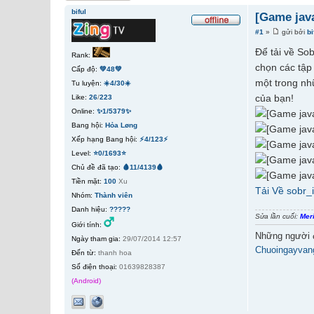
biful
[Game jav
#1
»
gửi bởi
bi
Để tải về So
Rank:
chọn các tập 
Cấp độ:
💚48💚
một trong nh
Tu luyện:
☀️4/30☀️
của bạn!
Like:
26
/
223
Online:
✨1/5379✨
Bang hội:
Hỏa Løng
Xếp hạng Bang hội:
⚡4/123⚡
Level:
⭐0/1693⭐
Chủ đề đã tạo:
🩸11/4139🩸
Tiền mặt:
100
Xu
Tải Về sobr_i
Nhóm:
Thành viên
Danh hiệu:
?????
Sửa lần cuối:
Mer
Giới tính:
Những người 
Ngày tham gia:
29/07/2014 12:57
Chuoingayva
Đến từ:
thanh hoa
Số điện thoại:
01639828387
(Android)