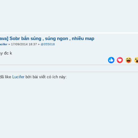
ava] Sobr bắn súng , súng ngon , nhiều map
cifer
» 17/09/2014 18:37 »
@355018
y đc k
đã like
Lucifer
bởi bài viết có ích này: