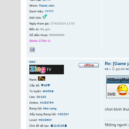
Nhóm:
Thành viên
Danh hiệu:
?????
Giới tính:
Ngày tham gia:
27/02/2014 12:53
Đến từ:
Ma giới
Số điện thoại:
999999999
(Nokia 2730c-1)
biful
Re: [Game j
#4
»
gửi bởi
bi
¤0SongMa
Rank:
Cấp độ:
💚48💚
Tu luyện:
☀️4/30☀️
3MB
Like:
26
/
223
Online:
✨1/5379✨
Bang hội:
Hỏa Løng
chơi bình th
Xếp hạng Bang hội:
⚡4/123⚡
Level:
⭐0/1693⭐
Những người 
Chủ đề đã tạo:
🩸11/4139🩸