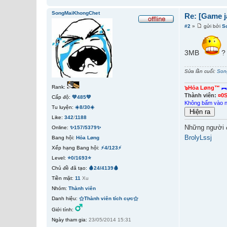
SongMaiKhongChet
Re: [Game j
#2
»
gửi bởi
S
3MB
?
Sửa lần cuối:
Son
Rank:
๖Hỏa Løng™
︻
Thành viên:
¤0
Cấp độ:
💚485💚
Không bấm vào 
Tu luyện:
☀️8/30☀️
Like:
342
/
1188
Những người 
Online:
✨157/5379✨
BrolyLssj
Bang hội:
Hỏa Løng
Xếp hạng Bang hội:
⚡4/123⚡
Level:
⭐0/1693⭐
Chủ đề đã tạo:
🩸24/4139🩸
Tiền mặt:
11
Xu
Nhóm:
Thành viên
Danh hiệu:
⚝Thành viên tích cực⚝
Giới tính:
Ngày tham gia:
23/05/2014 15:31