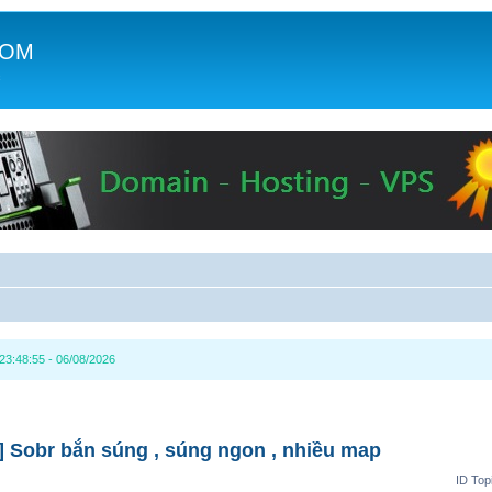
COM
c
3:48:55 - 06/08/2026
] Sobr bắn súng , súng ngon , nhiều map
ID Top