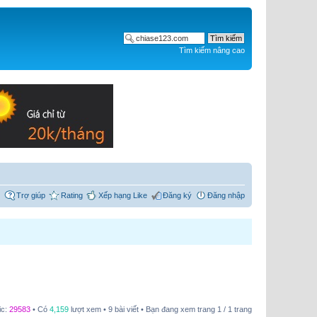
Tìm kiếm nâng cao
Trợ giúp
Rating
Xếp hạng Like
Đăng ký
Đăng nhập
ic:
29583
• Có
4,159
lượt xem • 9 bài viết • Bạn đang xem trang
1
/
1
trang