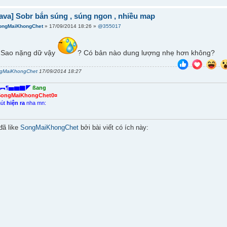
ava] Sobr bắn súng , súng ngon , nhiều map
ongMaiKhongChet
» 17/09/2014 18:26 »
@355017
 Sao nặng dữ vậy
? Có bản nào dung lượng nhẹ hơn không?
gMaiKhongChet
17/09/2014 18:27
︻¶▅▆▇◤
ßang
SongMaiKhongChet0¤
nút
hiện ra
nha mn:
đã like
SongMaiKhongChet
bởi bài viết có ích này: