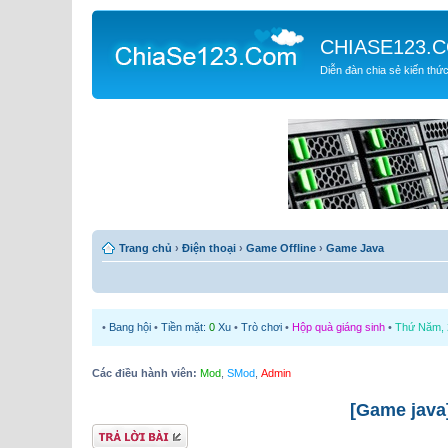
CHIASE123.
Diễn đàn chia sẻ kiến thứ
Trang chủ
›
Điện thoại
›
Game Offline
›
Game Java
•
Bang hội
•
Tiền mặt:
0
Xu
•
Trò chơi
•
Hộp quà giáng sinh
•
Thứ Năm, 2
Các điều hành viên:
Mod
,
SMod
,
Admin
[Game java
Gửi bài trả lời