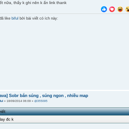
t nữa, thấy k ghi nên k ẩn link thank
đã like
biful
bởi bài viết có ích này:
ava] Sobr bắn súng , súng ngon , nhiều map
ful
» 18/09/2014 06:09 »
@355095
iết:
ay đc k