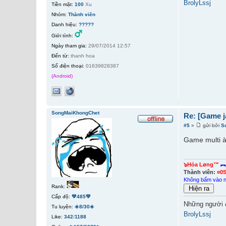
BrolyLssj
Tiền mặt:
100
Xu
Nhóm:
Thành viên
Danh hiệu:
?????
Giới tính:
Ngày tham gia:
29/07/2014 12:57
Đến từ:
thanh hoa
Số điện thoại:
01639828387
(Android)
SongMaiKhongChet
Re: [Game j
#5
»
gửi bởi
S
Game multi 
๖Hỏa Løng™
︻
Thành viên:
¤0
Không bấm vào 
Rank:
Cấp độ:
💚485💚
Những người 
Tu luyện:
☀️8/30☀️
BrolyLssj
Like:
342
/
1188