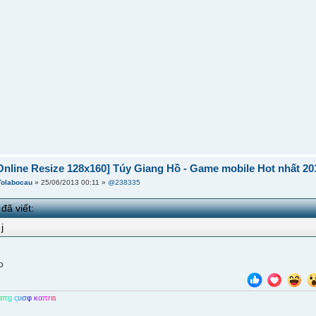
nline Resize 128x160] Túy Giang Hồ - Game mobile Hot nhất 20
Tolabocau
» 25/06/2013 00:11 »
@238335
đã viết:
j
o
α
π
g
ς
υ
σ
φ
κ
α
π
r
ι
s