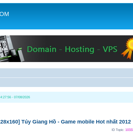
COM
c
4:27:56 - 07/08/2026
28x160] Túy Giang Hồ - Game mobile Hot nhất 2012
ID Topic:
1033