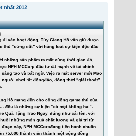
t nhất 2012
g
g đi vào hoạt động, Túy Giang Hồ vẫn giữ được
e thủ “sửng sốt” với hàng loạt sự kiện độc đáo
ới những sản phẩm ra mắt cùng thời gian đó,
ợc NPH MCCorp đầu tư rất mạnh về tài chính,
sáng tạo và bất ngờ. Việc ra mắt server mới Mao
 người chơi rất đôngđảo, đồng thời “giải thoát”
n.
 Giang Hồ mang đến cho cộng đồng game thủ của
… đều là những sự kiện “có một không hai”.
ine Quà Tặng Trao Ngay, đúng như cái tên, với
chuỗi những món quà chất lượng và giá trị từ
ai đoạn này, NPH MCCorpđang tiến hành chuẩn
gần 75.000 thành viên thành một cộng đồng