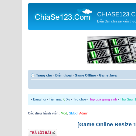
CHIASE123.
Diễn đàn chia sẻ kiến thứ
Trang chủ
›
Điện thoại
›
Game Offline
›
Game Java
•
Bang hội
•
Tiền mặt:
0
Xu
•
Trò chơi
•
Hộp quà giáng sinh
•
Thứ Sáu, 1
Các điều hành viên:
Mod
,
SMod
,
Admin
[Game Online Resize 1
Gửi bài trả lời