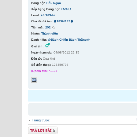
Bang hội:
Tiếu Ngạo
Xếp hạng Bang hội:
⚡5/46⚡
Level:
⭐0/1694⭐
Chủ đề đã tạo:
🩸189/4139🩸
Tiền mặt:
292
Xu
Nhóm:
Thành viên
Danh hiệu:
⚝Bách Chiến Bách Thắng⚝
Giới tính:
Ngày tham gia:
04/08/2012 22:35
Đến từ:
Quá khứ
Số điện thoại:
123456798
(Opera Mini 7.1.3)
Trang trước
Gửi bài trả lời