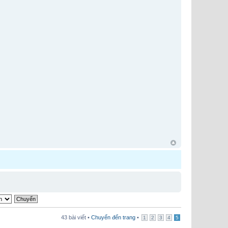
43 bài viết •
Chuyển đến trang
•
1
2
3
4
5