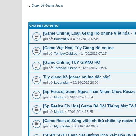
Quay về Game Java
CHỦ ĐỀ TƯƠNG TỰ
[Game Online] Loạn Giang Hồ online Việt hóa - 
gửi bởi
Kelamat97
» 07/08/2012 13:34
[Game Việt Hoá] Túy Giang Hồ online
gửi bởi
TomboyCukkoo
» 14/08/2012 07:27
[Game Online] TÚY GIANG HỒ
gửi bởi
TomboyCukkoo
» 14/09/2012 23:24
Tuý giang hồ [game online đặc sắc]
gửi bởi
Lovanxien
» 12/10/2012 20:00
[Sp Resize] Game Ngựa Thần Nhậm Chức Resize 
gửi bởi
Mapbit
» 27/01/2014 16:14
[Sp Resize Fix Uds] Game Bộ Đội Thùng Mút Tô 
gửi bởi
Mapbit
» 27/01/2014 16:25
[Game Resize] Sủng vật linh thú chiến ký resize 
gửi bởi
FlynnRider
» 06/06/2014 09:00
[SP-RESIZE] Cảnh Sát Đường Phố Việt Hóa By Dr