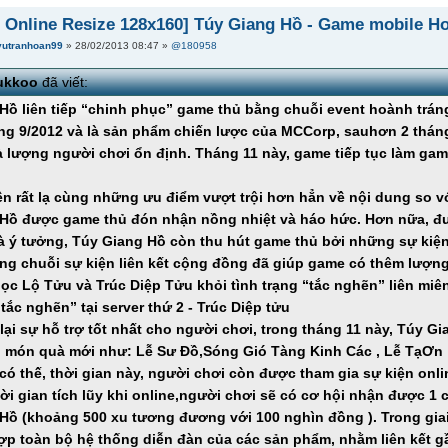
 Online Resize 128x160] Túy Giang Hồ - Game mobile Ho
vutranhoan99
» 28/02/2013 08:47 »
@180958
ukkoo
đã viết:
Hồ liên tiếp “chinh phục” game thủ bằng chuỗi event hoành trán
ng 9/2012 và là sản phẩm chiến lược của MCCorp, sauhơn 2 thán
à lượng người chơi ổn định. Tháng 11 này, game tiếp tục làm gam
.
ên rất lạ cùng những ưu điểm vượt trội hơn hẳn về nội dung so v
Hồ được game thủ đón nhận nồng nhiệt và háo hức. Hơn nữa, đư
à ý tưởng, Túy Giang Hồ còn thu hút game thủ bởi những sự kiện 
ng chuỗi sự kiện liên kết cộng đồng đã giúp game có thêm lượng
gọc Lộ Tửu và Trúc Diệp Tửu khỏi tình trạng “tắc nghẽn” liên miê
tắc nghẽn” tại server thứ 2 - Trúc Diệp tửu
ại sự hỗ trợ tốt nhất cho người chơi, trong tháng 11 này, Túy
 món quà mới như: Lễ Sư Đồ,Sóng Gió Tàng Kinh Các , Lễ TạƠn 
có thế, thời gian này, người chơi còn được tham gia sự kiện onl
ời gian tích lũy khi online,người chơi sẽ có cơ hội nhận được 1 
Hồ (khoảng 500 xu tương đương với 100 nghìn đồng ). Trong gi
hợp toàn bộ hệ thống diễn đàn của các sản phẩm, nhằm liên kết 