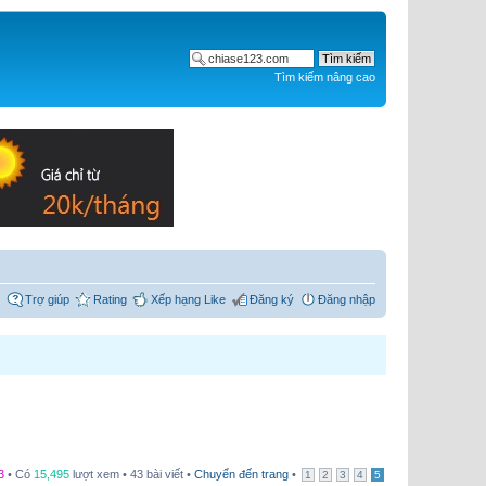
Tìm kiếm nâng cao
Trợ giúp
Rating
Xếp hạng Like
Đăng ký
Đăng nhập
3
• Có
15,495
lượt xem • 43 bài viết •
Chuyển đến trang
•
1
2
3
4
5