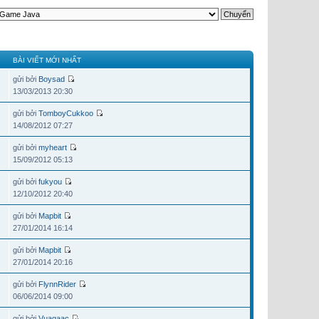
BÀI VIẾT MỚI NHẤT
gửi bởi
Boysad
13/03/2013 20:30
gửi bởi
TomboyCukkoo
14/08/2012 07:27
gửi bởi
myheart
15/09/2012 05:13
gửi bởi
fukyou
12/10/2012 20:40
gửi bởi
Mapbit
27/01/2014 16:14
gửi bởi
Mapbit
27/01/2014 20:16
gửi bởi
FlynnRider
06/06/2014 09:00
gửi bởi
Vuagaac