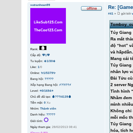
vutranhoan99
Re: [Game
#41
»
gửi bởi
Tomboy_c
Túy Giang 
Ra mắt thà
độ “hot” v
Rank:
và hấpdẫn
Cấp độ:
💚1💚
Mang cái t
Tu luyện:
☀️1/30☀️
Túy Giang 
Like:
1
/0
nhân lực v
Online:
✨1/5379✨
Đài Tửu cù
Bang hội:
?????
2 server N
Xếp hạng Bang hội:
⚡??/??⚡
Tình hình “
Level:
⭐0/1694⭐
Chủ đề đã tạo:
🩸???/4139🩸
Nhằm đem l
Tiền mặt:
0
Xu
mình nhiều
Nhóm:
Thành viên
Không chỉ 
Danh hiệu:
?????
mỗi mốc th
Giới tính:
Túy Giang 
Ngày tham gia:
28/02/2013 08:41
hóa, tích 
(Opera 9.80)