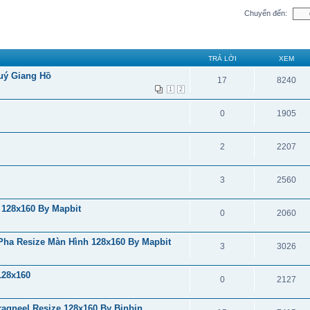
Chuyển đến:
TRẢ LỜI
XEM
Tuý Giang Hồ
17
8240
1
2
0
1905
2
2207
3
2560
128x160 By Mapbit
0
2060
Pha Resize Màn Hình 128x160 By Mapbit
3
3026
128x160
0
2127
agneel Resize 128x160 By Binbin