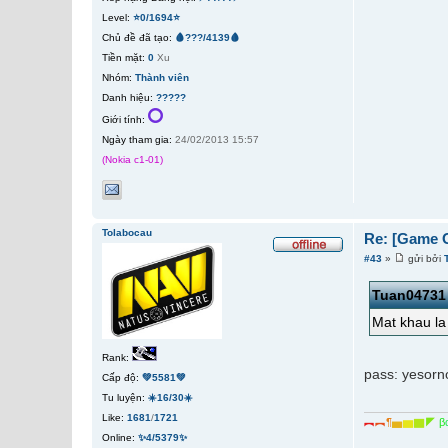
Level:
⭐0/1694⭐
Chủ đề đã tạo:
🩸???/4139🩸
Tiền mặt:
0
Xu
Nhóm:
Thành viên
Danh hiệu:
?????
Giới tính:
Ngày tham gia:
24/02/2013 15:57
(Nokia c1-01)
Tolabocau
Re: [Game O
#43
»
gửi bởi
Tuan04731
Mat khau la 
Rank:
pass: yesorn
Cấp độ:
💚5581💚
Tu luyện:
☀️16/30☀️
Like:
1681
/
1721
︻
︻
¶
▅
▆
▇
◤
β
Online:
✨4/5379✨