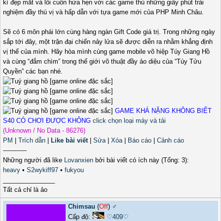
kì đẹp mắt và lôi cuốn hứa hẹn với các game thủ những giây phút trải
nghiệm đầy thú vị và hấp dẫn với tựa game mới của PHP Minh Châu.
Sẽ có 6 môn phái lớn cùng hàng ngàn Gift Code giá trị. Trong những ngày
sắp tới đây, một trận đại chiến nảy lửa sẽ được diễn ra nhằm khẳng định
vị thế của mình. Hãy hòa mình cùng game mobile võ hiệp Túy Giang Hồ
và cùng “đắm chìm” trong thế giới võ thuật đầy ảo diệu của “Túy Tửu
Quyền” các bạn nhé.
GAME KHÁ NẶNG KHÔNG BIẾT
S40 CÓ CHƠI ĐƯỢC KHÔNG
click chọn loại máy và tải
(Unknown / No Data - 86276)
PM
|
Trích dẫn
|
Like bài viết
|
Sửa
|
Xóa
|
Báo cáo
|
Cảnh cáo
------------
Những người đã like
Lovanxien
bởi bài viết có ích này (Tổng: 3):
heavy
•
S2wykiff97
•
fukyou
_______________
Tất cả chỉ là ảo
Chimsau
(
Off
) ♂️
Cấp độ:
♡409♡