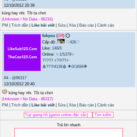
12/10/2012 20:39
kủng hay nhi. Tồi ta chơi
(Unknown / No Data - 86316)
PM
|
Trích dẫn
|
Like bài viết
|
Sửa
|
Xóa
|
Báo cáo
|
Cảnh cáo
fukyou
(
Off
) ⭕️
Cấp độ:
♡426♡
Like:
146
/
5
Online:
✨1/5379✨
?????
⚡??/??⚡
🩸???/4139🩸
🌟0/1694🌟
#4
-
@86317
12/10/2012 20:40
kủng hay nhi. Tồi ta chơi
(Unknown / No Data - 86317)
PM
|
Trích dẫn
|
Like bài viết
|
Sửa
|
Xóa
|
Báo cáo
|
Cảnh cáo
Trả lời nhanh