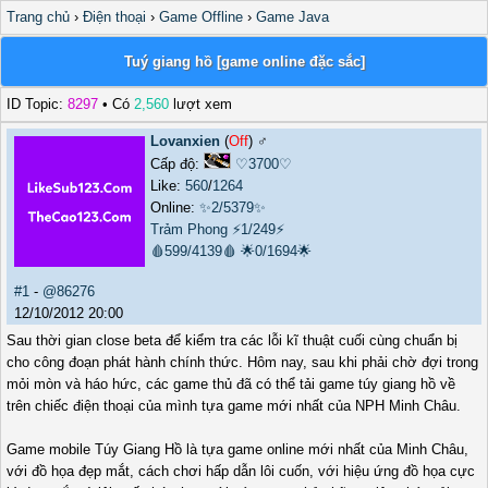
Trang chủ
›
Điện thoại
›
Game Offline
›
Game Java
Tuý giang hồ [game online đặc sắc]
ID Topic:
8297
• Có
2,560
lượt xem
Lovanxien
(
Off
) ♂️
Cấp độ:
♡3700♡
Like:
560
/
1264
Online:
✨2/5379✨
Trảm Phong
⚡1/249⚡
🩸599/4139🩸
🌟0/1694🌟
#1
-
@86276
12/10/2012 20:00
Sau thời gian close beta để kiểm tra các lỗi kĩ thuật cuối cùng chuẩn bị
cho công đoạn phát hành chính thức. Hôm nay, sau khi phải chờ đợi trong
mỏi mòn và háo hức, các game thủ đã có thể tải game túy giang hồ về
trên chiếc điện thoại của mình tựa game mới nhất của NPH Minh Châu.
Game mobile Túy Giang Hồ là tựa game online mới nhất của Minh Châu,
với đồ họa đẹp mắt, cách chơi hấp dẫn lôi cuốn, với hiệu ứng đồ họa cực