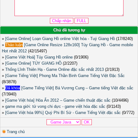
Chủ đề tương tự
»
[Game Online] Loạn Giang Hồ online Việt hóa - Tuý Giang Hồ
(17/8240)
»
Thảo luận
[Game Online Resize 128x160] Túy Giang Hồ - Game mobile
Hot nhất 2012
(42/15497)
»
[Game Việt Hoá] Túy Giang Hồ online
(0/1906)
»
[Game Online] TÚY GIANG HỒ
(2/2207)
»
Thống Lĩnh Thiên Hạ - Game Online đặc sắc nhất 2013
(2/1913)
»
[Game Tiếng Việt] Phong Ma Thần Binh Game Tiếng Việt Đặc Sắc
(8/3878)
»
Đã khóa
[Game Tiếng Việt] Bá Vương Cung – Game tiếng Việt đặc sắc
(7/3940)
»
[Game Việt hóa] Hỏa Ấn 2012 – Game chiến thuật đặc sắc
(10/4496)
»
game ma giới: tử vong chi dực - game việt hóa đặc sắc
(0/1143)
»
[Game Việt hóa 99%] Quý Phi Bí Sử - Game Tiếng Việt đặc sắc
(0/772)
Trang chủ