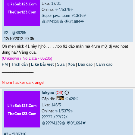
Like:
17
/
31
Online:
✨4/5379✨
Super java team
⚡13/16⚡
🩸34/4139🩸
🌟0/1694🌟
#2
-
@86285
12/10/2012 20:05
Oh men nick 41 nềy hjhô. . . . .top 91 đào mận mà 4rum m0j dj vao hoat
động ha? Vắng qúa.
(Unknown / No Data - 86285)
PM
|
Trích dẫn
|
Like bài viết
|
Sửa
|
Xóa
|
Báo cáo
|
Cảnh cáo
_______________
Nhóm hacker dark angel
fukyou
(
Off
) ⭕️
Cấp độ:
♡426♡
Like:
146
/
5
Online:
✨1/5379✨
?????
⚡??/??⚡
🩸???/4139🩸
🌟0/1694🌟
#3
-
@86316