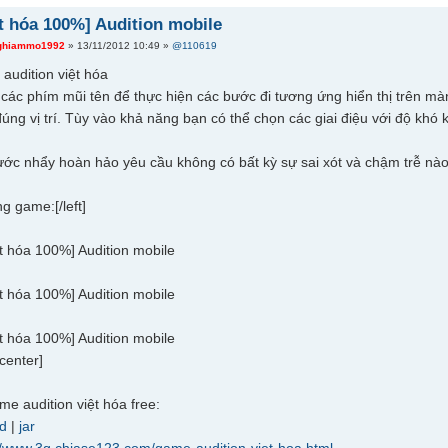
t hóa 100%] Audition mobile
ghiammo1992
» 13/11/2012 10:49 »
@110619
audition việt hóa
g các phím mũi tên để thực hiện các bước đi tương ứng hiển thị trên m
đúng vị trí. Tùy vào khả năng bạn có thể chọn các giai điệu với độ khó
ước nhẩy hoàn hảo yêu cầu không có bất kỳ sự sai xót và chậm trễ nào
g game:[/left]
/center]
e audition việt hóa free:
ad
|
jar