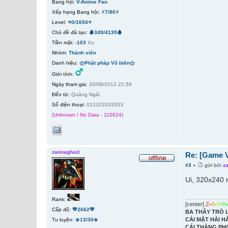
Bang hội:
V-Anime Fan
Xếp hạng Bang hội:
⚡7/80⚡
Level:
⭐0/1694⭐
Chủ đề đã tạo:
🩸349/4139🩸
Tiền mặt:
-103
Xu
Nhóm:
Thành viên
Danh hiệu:
⚝Phật pháp Vô biên⚝
Giới tính:
Ngày tham gia:
20/08/2012 21:59
Đến từ:
Quảng Ngãi
Số điện thoại:
012323333333
(Unknown / No Data - 110624)
zannaghazi
Re: [Game V
#3
»
gửi bởi
z
Ui, 320x240 
Rank:
[center]
Z
•
A
•
N
•
N
Cấp độ:
💚2662💚
BA THẦY TRÒ 
CÁI MẶT HÀI H
Tu luyện:
☀️13/30☀️
CÁI THẰNG PH