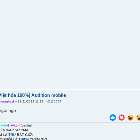
iệt hóa 100%] Audition mobile
annaghazi
» 13/11/2012 11:18 »
@110654
ngồi ngó
•
A
•
G
•
H
•
A
•
Z
•
I
[/center]
LÊN WAP SỜ PAM.
ÀI LÀ
TRƯ
BÁT GIỚI.
ƠI PHỚI LÀ
THIEN
CHÉM GIÓ.