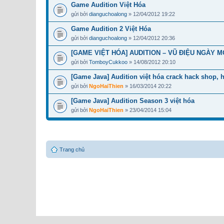
Game Audition Việt Hóa
gửi bởi
dianguchoalong
» 12/04/2012 19:22
Game Audition 2 Việt Hóa
gửi bởi
dianguchoalong
» 12/04/2012 20:36
[GAME VIỆT HÓA] AUDITION – VŨ ĐIỆU NGÀY M
gửi bởi
TomboyCukkoo
» 14/08/2012 20:10
[Game Java] Audition việt hóa crack hack shop, h
gửi bởi
NgoHaiThien
» 16/03/2014 20:22
[Game Java] Audition Season 3 việt hóa
gửi bởi
NgoHaiThien
» 23/04/2014 15:04
Trang chủ