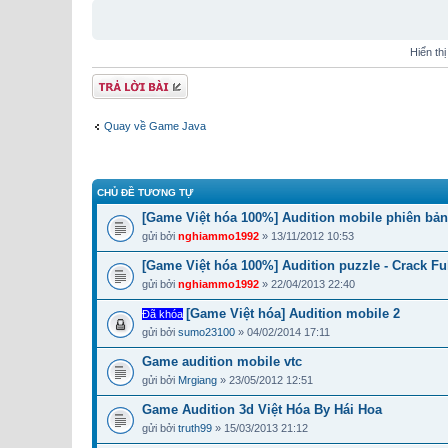
Hiển th
Gửi bài trả lời
Quay về Game Java
CHỦ ĐỀ TƯƠNG TỰ
[Game Việt hóa 100%] Audition mobile phiên bản
gửi bởi
nghiammo1992
» 13/11/2012 10:53
[Game Việt hóa 100%] Audition puzzle - Crack Fu
gửi bởi
nghiammo1992
» 22/04/2013 22:40
[Game Việt hóa] Audition mobile 2
Đã khóa
gửi bởi
sumo23100
» 04/02/2014 17:11
Game audition mobile vtc
gửi bởi
Mrgiang
» 23/05/2012 12:51
Game Audition 3d Việt Hóa By Hái Hoa
gửi bởi
truth99
» 15/03/2013 21:12