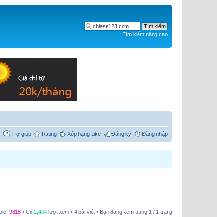
Tìm kiếm nâng cao
Trợ giúp
Rating
Xếp hạng Like
Đăng ký
Đăng nhập
pic:
9818
• Có
2,404
lượt xem • 4 bài viết • Bạn đang xem trang
1
/
1
trang