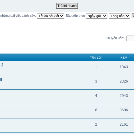
ị những bài viết cách đây:
Sắp xếp theo
Chuyển đến:
TRẢ LỜI
XEM
 2
1
1943
ll
3
2326
4
2943
6
3696
2
2161