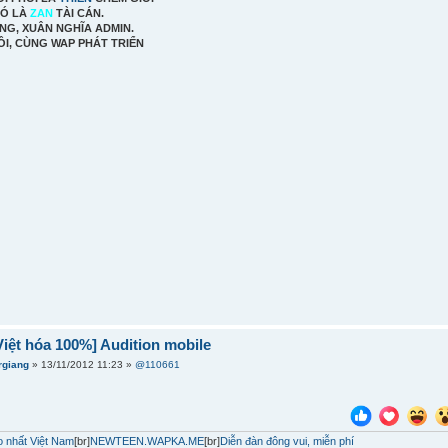
CÓ LÀ
ZAN
TÀI CÁN.
NG, XUÂN NGHĨA ADMIN.
ÔI, CÙNG WAP PHÁT TRIỂN
iệt hóa 100%] Audition mobile
rgiang
» 13/11/2012 11:23 »
@110661
 nhất Việt Nam
[br]
NEWTEEN.WAPKA.ME
[br]
Diễn đàn đông vui, miễn phí