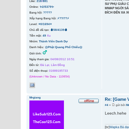
Like:
218
/
881
SƯ PHỤ GIÀU 
Online:
✨2/5379✨
MWAP NGỜI SÁ
ĐÍCH ĐẾN XA X
Bang hội:
?????
Xếp hạng Bang hội:
⚡??/??⚡
Level:
⭐0/1694⭐
Chủ đề đã tạo:
🩸58/4139🩸
Tiền mặt:
49
Xu
Nhóm:
Thành Viên Danh Dự
Danh hiệu:
⚝Phật Quang Phổ Chiếu⚝
Giới tính:
Ngày tham gia:
04/08/2012 10:51
Đến từ:
Đà Lạt, Lâm Đồng
Số điện thoại:
01689195733
(Unknown / No Data - 110654)
Mrgiang
Re: [Game V
#4
»
gửi bởi
M
Leech.hehe
[br]
Wapka Bá đạo