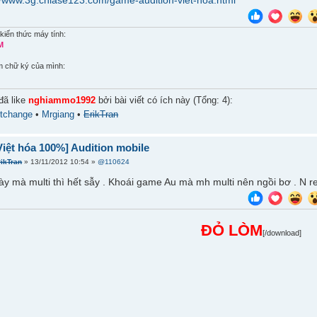
//www.3g.chiase123.com/game-audition-viet-hoa.html
kiến thức máy tính:
M
m chữ ký của mình:
đã like
nghiammo1992
bởi bài viết có ích này (Tổng: 4):
tchange
•
Mrgiang
•
ErikTran
iệt hóa 100%] Audition mobile
rikTran
» 13/11/2012 10:54 »
@110624
y mà multi thì hết sẫy . Khoái game Au mà mh multi nên ngồi bơ . N re
ĐỎ LÒM
[/download]