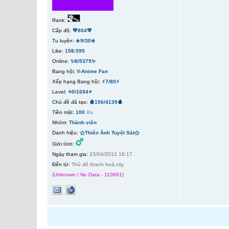
Rank:
Cấp độ:
💚804💚
Tu luyện:
☀️9/30☀️
Like:
158
/
395
Online:
✨8/5379✨
Bang hội:
V-Anime Fan
Xếp hạng Bang hội:
⚡7/80⚡
Level:
⭐0/1694⭐
Chủ đề đã tạo:
🩸156/4139🩸
Tiền mặt:
100
Xu
Nhóm:
Thành viên
Danh hiệu:
⚝Thiên Ảnh Tuyệt Sát⚝
Giới tính:
Ngày tham gia:
23/04/2012 18:17
Đến từ:
Thủ đô thanh hoá city
(Unknown / No Data - 110661)