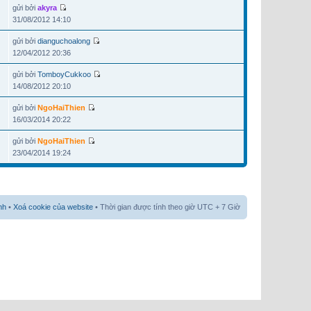
gửi bởi
akyra
31/08/2012 14:10
gửi bởi
dianguchoalong
12/04/2012 20:36
gửi bởi
TomboyCukkoo
14/08/2012 20:10
gửi bởi
NgoHaiThien
16/03/2014 20:22
gửi bởi
NgoHaiThien
23/04/2014 19:24
nh
•
Xoá cookie của website
• Thời gian được tính theo giờ UTC + 7 Giờ