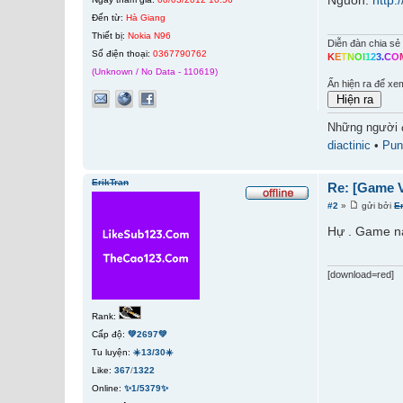
Nguồn:
http:
Đến từ:
Hà Giang
Thiết bị:
Nokia N96
Diễn đàn chia sẻ 
Số điện thoại:
0367790762
K
E
T
N
O
I
1
2
3
.
C
O
(Unknown / No Data - 110619)
Ấn hiện ra để xe
Những người 
diactinic
•
Pun
ErikTran
Re: [Game V
#2
»
gửi bởi
E
Hự . Game nà
[download=red]
Rank:
Cấp độ:
💚2697💚
Tu luyện:
☀️13/30☀️
Like:
367
/
1322
Online:
✨1/5379✨