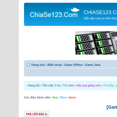
CHIASE123.
Diễn đàn chia sẻ kiến thứ
Trang chủ
›
Điện thoại
›
Game Offline
›
Game Java
•
Bang hội
•
Tiền mặt:
0
Xu
•
Trò chơi
•
Hộp quà giáng sinh
•
Thứ Bảy, 1
Các điều hành viên:
Mod
,
SMod
,
Admin
[Gam
Gửi bài trả lời