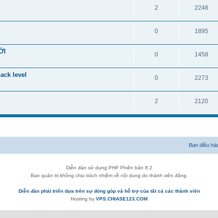
2
2248
0
1895
ỚI
0
1458
ack level
0
2273
2
2120
Ban điều hà
Diễn đàn sử dụng PHP Phiên bản 8.2
Ban quản trị không chịu trách nhiệm về nội dung do thành viên đăng.
Diễn đàn phát triển dựa trên sự đóng góp và hỗ trợ của tất cả các thành viên
Hosting by
VPS.CHIASE123.COM