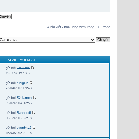
4 bài viết • Bạn đang xem trang
1
/
1
trang
BÀI VIẾT MỚI NHẤT
gửi bởi
ErikTran
13/11/2012 10:56
gửi bởi
tuoigiun
23/04/2013 09:43
gửi bởi
S2diamon
05/02/2014 12:55
gửi bởi
Banneddi
30/12/2012 22:18
gửi bởi
thienbkv2
15/03/2013 21:16