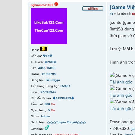
nghiammo1992
[Game Việ
#1
»
gửi bởi
n
[center]game 
[left]Sử dụn
thời gian về 
Lưu ý: Mỗi b
Rank:
Cấp độ:
💚15💚
Hình ảnh tron
Tu luyện:
☀️2/30☀️
Like:
4355
/
15088
Online:
✨1/5379✨
Bang hội:
Tiếu Ngạo
Tải ảnh gốc
Xếp hạng Bang hội:
⚡5/46⚡
Level:
⭐77/1694⭐
Tải ảnh gốc
Chủ đề đã tạo:
🩸4139/4139🩸
Tiền mặt:
386
Xu
Tải ảnh gốc
[
Ngân hàng:
5
Xu
Nhóm:
Admin
Download gam
Danh hiệu:
⚝⚝⚝Truyền Thuyết⚝⚝⚝
• 240x320:
j
Giới tính:
Ngày tham gia:
08/03/2012 10:56