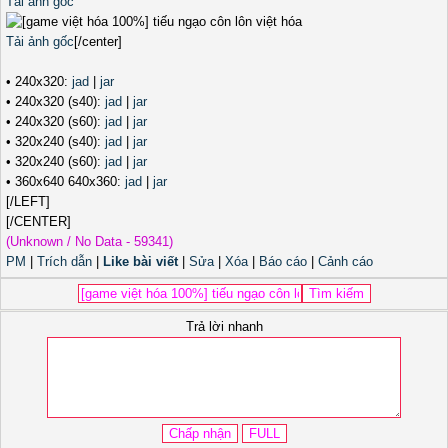
Tải ảnh gốc
Tải ảnh gốc
[/center]
• 240x320:
jad
|
jar
• 240x320 (s40):
jad
|
jar
• 240x320 (s60):
jad
|
jar
• 320x240 (s40):
jad
|
jar
• 320x240 (s60):
jad
|
jar
• 360x640 640x360:
jad
|
jar
[/LEFT]
[/CENTER]
(Unknown / No Data - 59341)
PM
|
Trích dẫn
|
Like bài viết
|
Sửa
|
Xóa
|
Báo cáo
|
Cảnh cáo
Trả lời nhanh