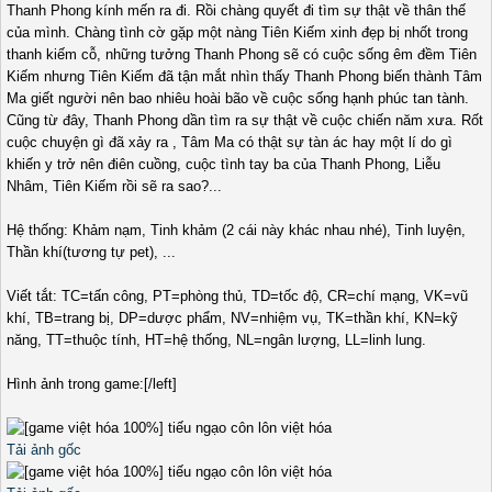
Thanh Phong kính mến ra đi. Rồi chàng quyết đi tìm sự thật về thân thế
của mình. Chàng tình cờ gặp một nàng Tiên Kiếm xinh đẹp bị nhốt trong
thanh kiếm cỗ, những tưởng Thanh Phong sẽ có cuộc sống êm đềm Tiên
Kiếm nhưng Tiên Kiếm đã tận mắt nhìn thấy Thanh Phong biến thành Tâm
Ma giết người nên bao nhiêu hoài bão về cuộc sống hạnh phúc tan tành.
Cũng từ đây, Thanh Phong dần tìm ra sự thật về cuộc chiến năm xưa. Rốt
cuộc chuyện gì đã xảy ra , Tâm Ma có thật sự tàn ác hay một lí do gì
khiến y trở nên điên cuồng, cuộc tình tay ba của Thanh Phong, Liễu
Nhâm, Tiên Kiếm rồi sẽ ra sao?...
Hệ thống: Khảm nạm, Tinh khảm (2 cái này khác nhau nhé), Tinh luyện,
Thần khí(tương tự pet), ...
Viết tắt: TC=tấn công, PT=phòng thủ, TD=tốc độ, CR=chí mạng, VK=vũ
khí, TB=trang bị, DP=dược phẩm, NV=nhiệm vụ, TK=thần khí, KN=kỹ
năng, TT=thuộc tính, HT=hệ thống, NL=ngân lượng, LL=linh lung.
Hình ảnh trong game:[/left]
Tải ảnh gốc