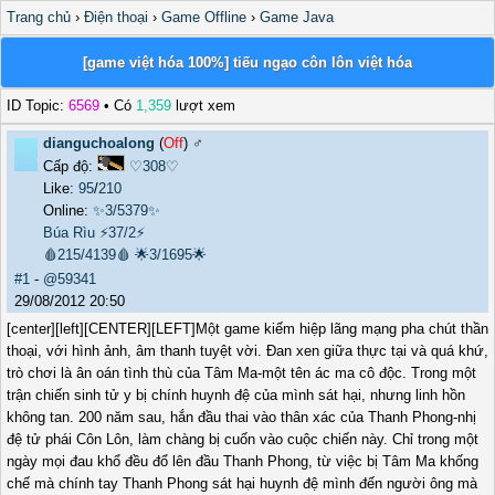
Trang chủ
›
Điện thoại
›
Game Offline
›
Game Java
[game việt hóa 100%] tiếu ngạo côn lôn việt hóa
ID Topic:
6569
• Có
1,359
lượt xem
dianguchoalong
(
Off
) ♂️
Cấp độ:
♡308♡
Like:
95
/
210
Online:
✨3/5379✨
Búa Rìu
⚡37/2⚡
🩸215/4139🩸
🌟3/1695🌟
#1
-
@59341
29/08/2012 20:50
[center][left][CENTER][LEFT]Một game kiếm hiệp lãng mạng pha chút thần
thoại, với hình ảnh, âm thanh tuyệt vời. Đan xen giữa thực tại và quá khứ,
trò chơi là ân oán tình thù của Tâm Ma-một tên ác ma cô độc. Trong một
trận chiến sinh tử y bị chính huynh đệ của mình sát hại, nhưng linh hồn
không tan. 200 năm sau, hắn đầu thai vào thân xác của Thanh Phong-nhị
đệ tử phái Côn Lôn, làm chàng bị cuốn vào cuộc chiến này. Chỉ trong một
ngày mọi đau khổ đều đổ lên đầu Thanh Phong, từ việc bị Tâm Ma khống
chế mà chính tay Thanh Phong sát hại huynh đệ mình đến người ông mà