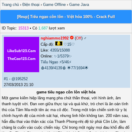
Trang chủ
›
Điện thoại
›
Game Offline
›
Game Java
[Reup] Tiếu ngạo côn lôn - Việt hóa 100% - Crack Full
ID Topic:
15313
• Có
1,687
lượt xem
nghiammo1992
(
Off
) ♂️
Cấp độ:
♡15♡
Like:
4355
/
15088
Online:
✨1/5379✨
Tiếu Ngạo
⚡5/46⚡
🩸4139/4139🩸
🌟77/1694🌟
#1
-
@195252
27/03/2013 21:10
game tiếu ngạo côn lôn việt hóa
Một game kiếm hiệp lãng mạng pha chút thần thoại, với hình ảnh, âm
thanh tuyệt vời. Đan xen giữa thực tại và quá khứ, trò chơi là ân oán tình
thù của Tâm Ma-một tên ác ma cô độc. Trong một trận chiến sinh tử y bị
chính huynh đệ của mình sát hại, nhưng linh hồn không tan. 200 năm sau,
hắn đầu thai vào thân xác của Thanh Phong-nhị đệ tử phái Côn Lôn, làm
chàng bị cuốn vào cuộc chiến này. Chỉ trong một ngày mọi đau khổ đều đổ