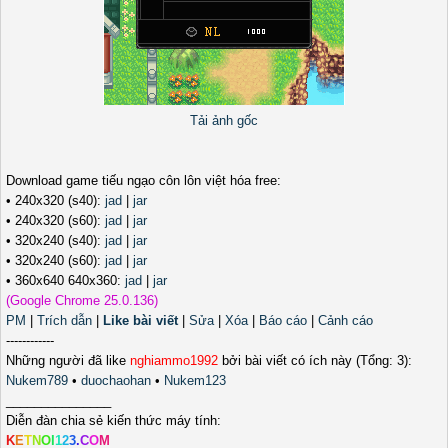
Tải ảnh gốc
Download game tiếu ngạo côn lôn việt hóa free:
• 240x320 (s40):
jad
|
jar
• 240x320 (s60):
jad
|
jar
• 320x240 (s40):
jad
|
jar
• 320x240 (s60):
jad
|
jar
• 360x640 640x360:
jad
|
jar
(Google Chrome 25.0.136)
PM
|
Trích dẫn
|
Like bài viết
|
Sửa
|
Xóa
|
Báo cáo
|
Cảnh cáo
------------
Những người đã like
nghiammo1992
bởi bài viết có ích này (Tổng: 3):
Nukem789
•
duochaohan
•
Nukem123
_______________
Diễn đàn chia sẻ kiến thức máy tính:
K
E
T
N
O
I
1
2
3
.
C
O
M