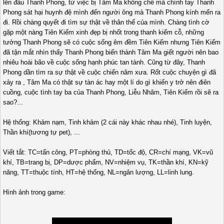
lên đầu Thanh Phong, từ việc bị Tâm Ma khống chế mà chính tay Thanh
Phong sát hại huynh đệ mình đến người ông mà Thanh Phong kính mến ra
đi. Rồi chàng quyết đi tìm sự thật về thân thế của mình. Chàng tình cờ
gặp một nàng Tiên Kiếm xinh đẹp bị nhốt trong thanh kiếm cỗ, những
tưởng Thanh Phong sẽ có cuộc sống êm đềm Tiên Kiếm nhưng Tiên Kiếm
đã tận mắt nhìn thấy Thanh Phong biến thành Tâm Ma giết người nên bao
nhiêu hoài bão về cuộc sống hạnh phúc tan tành. Cũng từ đây, Thanh
Phong dần tìm ra sự thật về cuộc chiến năm xưa. Rốt cuộc chuyện gì đã
xảy ra , Tâm Ma có thật sự tàn ác hay một lí do gì khiến y trở nên điên
cuồng, cuộc tình tay ba của Thanh Phong, Liễu Nhâm, Tiên Kiếm rồi sẽ ra
sao?...
Hệ thống: Khảm nạm, Tinh khảm (2 cái này khác nhau nhé), Tinh luyện,
Thần khí(tương tự pet), ...
Viết tắt: TC=tấn công, PT=phòng thủ, TD=tốc độ, CR=chí mạng, VK=vũ
khí, TB=trang bị, DP=dược phẩm, NV=nhiệm vụ, TK=thần khí, KN=kỹ
năng, TT=thuộc tính, HT=hệ thống, NL=ngân lượng, LL=linh lung.
Hình ảnh trong game: