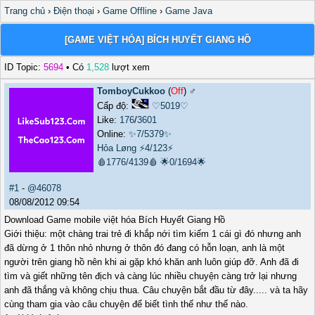
Trang chủ
›
Điện thoại
›
Game Offline
›
Game Java
[GAME VIỆT HÓA] BÍCH HUYẾT GIANG HỒ
ID Topic:
5694
• Có
1,528
lượt xem
TomboyCukkoo
(
Off
) ♂️
Cấp độ:
♡5019♡
Like:
176
/
3601
Online:
✨7/5379✨
Hỏa Løng
⚡4/123⚡
🩸1776/4139🩸
🌟0/1694🌟
#1
-
@46078
08/08/2012 09:54
Download Game mobile việt hóa Bích Huyết Giang Hồ
Giới thiệu: một chàng trai trẻ đi khắp nới tìm kiếm 1 cái gì đó nhưng anh
đã dừng ở 1 thôn nhỏ nhưng ở thôn đó đang có hỗn loạn, anh là một
người trên giang hồ nên khi ai gặp khó khăn anh luôn giúp đỡ. Anh đã đi
tìm và giết những tên địch và càng lúc nhiều chuyện càng trở lại nhưng
anh đã thắng và không chịu thua. Câu chuyện bắt đầu từ đây..... và ta hãy
cùng tham gia vào câu chuyện để biết tình thế như thế nào.