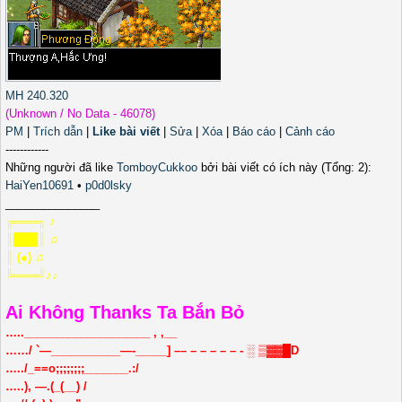
MH 240.320
(Unknown / No Data - 46078)
PM
|
Trích dẫn
|
Like bài viết
|
Sửa
|
Xóa
|
Báo cáo
|
Cảnh cáo
------------
Những người đã like
TomboyCukkoo
bởi bài viết có ích này (Tổng: 2):
HaiYen10691
•
p0d0lsky
_______________
╔═══╗ ♪
║███║ ♫
║ (●) ♫
╚═══╝♪♪
Ai Không Thanks Ta Bắn Bỏ
…..____________________ , ,__
……/ `—___________—-_____] –– – – – – – - ░ ▒▓▓█D
…../_==o;;;;;;;;_______.:/
…..), —.(_(__) /