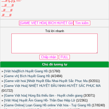
….// (..) ), —-”
…//___//
..//___//
.//___//
Trả lời nhanh
Chủ đề tương tự
»
[Việt hóa]Bích Huyết Giang Hồ
(1/1760)
»
[Game vh] Bích Huyết Giang Hồ
(4/2484)
»
[Game việt hoá ]Nhiệt Huyết Đầu Nhai-Huyết Sắc Phục Ma
(0/2011)
»
[Game Việt Hoá] NHIỆT HUYẾT ĐẦU NHAI-HUYẾT SẮC PHỤC MA
(0/1722)
»
[Game Việt hóa] Hùng Bá thiếu lâm - Huyết chiến giang
(3/3071)
»
[Việt Hóa] Huyết Ẩm Giang Hồ- Thần Đao Hiệp Lữ
(1/2361)
»
[Game Online] Loạn Giang Hồ online Việt hóa - Tuý Giang Hồ
(17/8240)