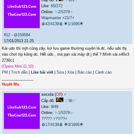
Like:
65
/
272
Online:
✨2/5379✨
Wapmaster
⚡21/7⚡
🩸42/4139🩸
🌟1/1695🌟
#12
-
@159584
17/01/2013 21:25
Kái uds thì mjh cũng zậy, kứ lưu game thường xuyên là đc, nếu uds thj
vào chơi típ kũng đc. Hết uds , mà pạn xài máy dt j thế ? Mình xài s40v3
2730c1
(Opera Mini 11.10)
PM
|
Trích dẫn
|
Like bài viết
|
Sửa
|
Xóa
|
Báo cáo
|
Cảnh cáo
_______________
Huyết Ma
socola
(
Off
) ♂️
Cấp độ:
♡36♡
Like:
9
/
49
Online:
✨1/5379✨
?????
⚡??/??⚡
🩸17/4139🩸
🌟0/1695🌟