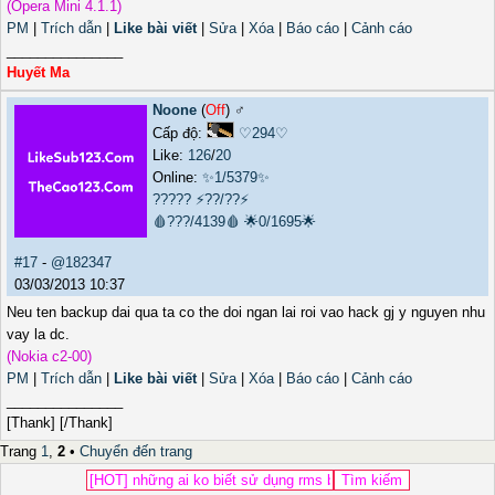
(Opera Mini 4.1.1)
PM
|
Trích dẫn
|
Like bài viết
|
Sửa
|
Xóa
|
Báo cáo
|
Cảnh cáo
_______________
Huyết Ma
Noone
(
Off
) ♂️
Cấp độ:
♡294♡
Like:
126
/
20
Online:
✨1/5379✨
?????
⚡??/??⚡
🩸???/4139🩸
🌟0/1695🌟
#17
-
@182347
03/03/2013 10:37
Neu ten backup dai qua ta co the doi ngan lai roi vao hack gj y nguyen nhu
vay la dc.
(Nokia c2-00)
PM
|
Trích dẫn
|
Like bài viết
|
Sửa
|
Xóa
|
Báo cáo
|
Cảnh cáo
_______________
[Thank] [/Thank]
Trang
1
,
2
•
Chuyển đến trang