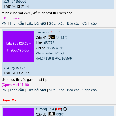
#13
-
@159596
17/01/2013 21:36
Mình cũng xài 2730, để mình test thử xem sao.
(UC Browser)
PM
|
Trích dẫn
|
Like bài viết
|
Sửa
|
Xóa
|
Báo cáo
|
Cảnh cáo
Tienanh
(
Off
) ♂️
Cấp độ:
♡161♡
Like:
65
/
272
Online:
✨2/5379✨
Wapmaster
⚡21/7⚡
🩸42/4139🩸
🌟1/1695🌟
#14
-
@159609
17/01/2013 21:47
Ukm uds thj vào game test típ
(Opera Mini 11.10)
PM
|
Trích dẫn
|
Like bài viết
|
Sửa
|
Xóa
|
Báo cáo
|
Cảnh cáo
_______________
Huyết Ma
cutong1994
(
Off
) ⭕️
Cấp độ:
♡3♡