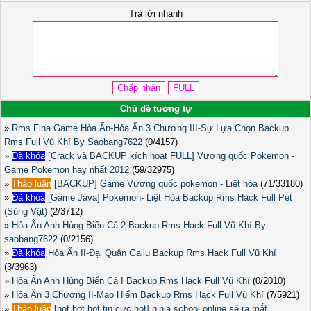
Trả lời nhanh
Chủ đề tương tự
»
Rms Fina Game Hỏa Ấn-Hỏa Ấn 3 Chương III-Sự Lựa Chọn Backup
Rms Full Vũ Khí By Saobang7622
(0/4157)
»
Đã khóa
[Crack và BACKUP kích hoạt FULL] Vương quốc Pokemon -
Game Pokemon hay nhất 2012
(59/32975)
»
Thảo luận
[BACKUP] Game Vương quốc pokemon - Liệt hỏa
(71/33180)
»
Đã khóa
[Game Java] Pokemon- Liệt Hỏa Backup Rms Hack Full Pet
(Sủng Vật)
(2/3712)
»
Hỏa Ấn Anh Hùng Biển Cả 2 Backup Rms Hack Full Vũ Khí By
saobang7622
(0/2156)
»
Đã khóa
Hỏa Ấn II-Đại Quân Gailu Backup Rms Hack Full Vũ Khí
(3/3963)
»
Hỏa Ấn Anh Hùng Biển Cả I Backup Rms Hack Full Vũ Khí
(0/2010)
»
Hỏa Ấn 3 Chương II-Mạo Hiểm Backup Rms Hack Full Vũ Khí
(7/5921)
»
Thảo luận
[hot hot hot tin cực hot] ninja school online sẽ ra mắt.