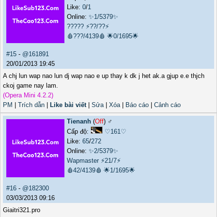
Like:
0
/
1
Online:
✨1/5379✨
?????
⚡??/??⚡
🩸???/4139🩸
🌟0/1695🌟
#15
-
@161891
20/01/2013 19:45
A chj lun wap nao lun dj wap nao e up thay k dk j het ak.a gjup e.e thjch
ckoj game nay lam.
(Opera Mini 4.2.2)
PM
|
Trích dẫn
|
Like bài viết
|
Sửa
|
Xóa
|
Báo cáo
|
Cảnh cáo
Tienanh
(
Off
) ♂️
Cấp độ:
♡161♡
Like:
65
/
272
Online:
✨2/5379✨
Wapmaster
⚡21/7⚡
🩸42/4139🩸
🌟1/1695🌟
#16
-
@182300
03/03/2013 09:16
Giaitri321.pro