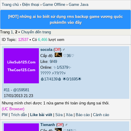
Trang chủ
›
Điện thoại
›
Game Offline
›
Game Java
[HOT] những ai ko biết sử dụng rms backup game vương quốc
pokém0n vào đây
Trang
1
,
2
•
Chuyển đến trang
ID Topic:
12537
• Có
6,466
lượt xem
socola
(
Off
) ♂️
Cấp độ:
♡36♡
Like:
9
/
49
Online:
✨1/5379✨
?????
⚡??/??⚡
🩸17/4139🩸
🌟0/1695🌟
#11
-
@159581
17/01/2013 21:23
Nhưng mình chơi được 1 nửa game thì toàn ứng dụng sai thôi.
(UC Browser)
PM
|
Trích dẫn
|
Like bài viết
|
Sửa
|
Xóa
|
Báo cáo
|
Cảnh cáo
Tienanh
(
Off
) ♂️
Cấp độ:
♡161♡