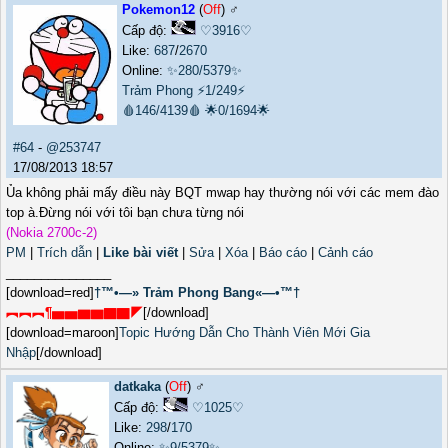
Pokemon12
(
Off
) ♂️
Cấp độ:
♡3916♡
Like:
687
/
2670
Online:
✨280/5379✨
Trảm Phong
⚡1/249⚡
🩸146/4139🩸
🌟0/1694🌟
#64
-
@253747
17/08/2013 18:57
Ủa không phải mấy điều này BQT mwap hay thường nói với các mem đào
top à.Đừng nói với tôi bạn chưa từng nói
(Nokia 2700c-2)
PM
|
Trích dẫn
|
Like bài viết
|
Sửa
|
Xóa
|
Báo cáo
|
Cảnh cáo
_______________
[download=red]
†™•—» Trảm Phong Bang«—•™†
︻︻︻¶▅▅▆▆▇▇◤
[/download]
[download=maroon]
Topic Hướng Dẫn Cho Thành Viên Mới Gia
Nhập
[/download]
datkaka
(
Off
) ♂️
Cấp độ:
♡1025♡
Like:
298
/
170
Online:
✨9/5379✨