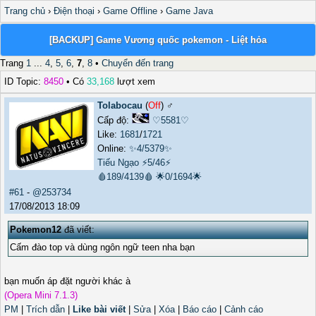
Trang chủ
›
Điện thoại
›
Game Offline
›
Game Java
[BACKUP] Game Vương quốc pokemon - Liệt hỏa
Trang
1
...
4
,
5
,
6
,
7
,
8
•
Chuyển đến trang
ID Topic:
8450
• Có
33,168
lượt xem
Tolabocau
(
Off
) ♂️
Cấp độ:
♡5581♡
Like:
1681
/
1721
Online:
✨4/5379✨
Tiếu Ngạo
⚡5/46⚡
🩸189/4139🩸
🌟0/1694🌟
#61
-
@253734
17/08/2013 18:09
Pokemon12
đã viết:
Cấm đào top và dùng ngôn ngữ teen nha bạn
bạn muốn áp đặt người khác à
(Opera Mini 7.1.3)
PM
|
Trích dẫn
|
Like bài viết
|
Sửa
|
Xóa
|
Báo cáo
|
Cảnh cáo