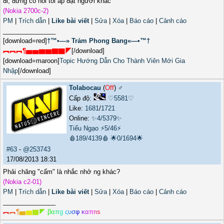
đi, đừng có nói tôi áp đặt người khác
(Nokia 2700c-2)
PM
|
Trích dẫn
|
Like bài viết
|
Sửa
|
Xóa
|
Báo cáo
|
Cảnh cáo
_______________
[download=red]
†™•—» Trảm Phong Bang«—•™†
︻︻︻¶▅▅▆▆▇▇◤
[/download]
[download=maroon]
Topic Hướng Dẫn Cho Thành Viên Mới Gia
Nhập
[/download]
Tolabocau
(
Off
) ♂️
Cấp độ:
♡5581♡
Like:
1681
/
1721
Online:
✨4/5379✨
Tiếu Ngạo
⚡5/46⚡
🩸189/4139🩸
🌟0/1694🌟
#63
-
@253743
17/08/2013 18:31
Phải chăng "cấm" là nhắc nhở ng khác?
(Nokia c2-01)
PM
|
Trích dẫn
|
Like bài viết
|
Sửa
|
Xóa
|
Báo cáo
|
Cảnh cáo
_______________
︻
︻
¶
▅
▆
▇
◤
β
α
π
g
ς
υ
σ
φ
κ
α
π
r
ι
s