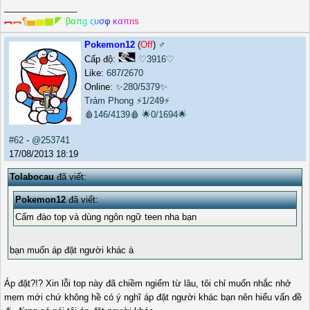
_______________
︻
︻
¶
▅
▆
▇
◤
β
α
π
g
ς
υ
σ
φ
κ
α
π
r
ι
s
Pokemon12
(
Off
) ♂️
Cấp độ:
♡3916♡
Like:
687
/
2670
Online:
✨280/5379✨
Trảm Phong
⚡1/249⚡
🩸146/4139🩸
🌟0/1694🌟
#62
-
@253741
17/08/2013 18:19
Tolabocau
đã viết:
Pokemon12
đã viết:
Cấm đào top và dùng ngôn ngữ teen nha bạn
bạn muốn áp đặt người khác à
Áp đặt?!? Xin lỗi top này đã chiềm ngiểm từ lâu, tôi chỉ muốn nhắc nhở
mem mới chứ không hề có ý nghĩ áp đặt người khác bạn nên hiểu vấn đề