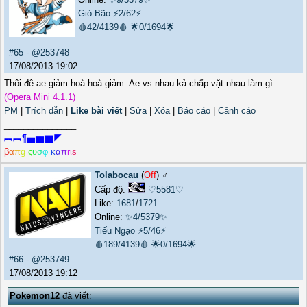
Gió Bão
⚡2/62⚡
🩸42/4139🩸
🌟0/1694🌟
#65
-
@253748
17/08/2013 19:02
Thôi đê ae giảm hoà hoà giảm. Ae vs nhau kả chấp vặt nhau làm gì
(Opera Mini 4.1.1)
PM
|
Trích dẫn
|
Like bài viết
|
Sửa
|
Xóa
|
Báo cáo
|
Cảnh cáo
_______________
︻︻¶▅▆▇◤
β
α
π
g
ς
υ
σ
φ
κ
α
π
r
ι
s
Tolabocau
(
Off
) ♂️
Cấp độ:
♡5581♡
Like:
1681
/
1721
Online:
✨4/5379✨
Tiếu Ngạo
⚡5/46⚡
🩸189/4139🩸
🌟0/1694🌟
#66
-
@253749
17/08/2013 19:12
Pokemon12
đã viết: