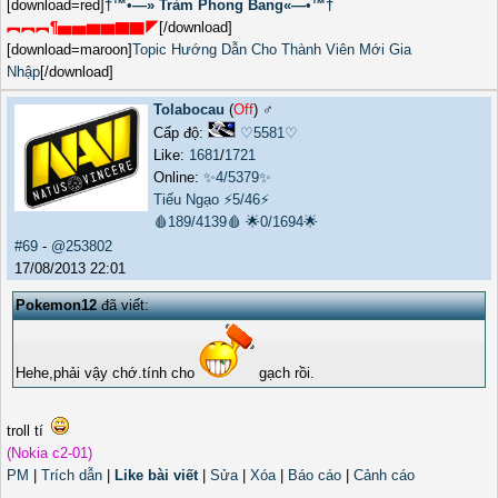
[download=red]
†™•—» Trảm Phong Bang«—•™†
︻︻︻¶▅▅▆▆▇▇◤
[/download]
[download=maroon]
Topic Hướng Dẫn Cho Thành Viên Mới Gia
Nhập
[/download]
Tolabocau
(
Off
) ♂️
Cấp độ:
♡5581♡
Like:
1681
/
1721
Online:
✨4/5379✨
Tiếu Ngạo
⚡5/46⚡
🩸189/4139🩸
🌟0/1694🌟
#69
-
@253802
17/08/2013 22:01
Pokemon12
đã viết:
Hehe,phải vậy chớ.tính cho
gạch rồi.
troll tí
(Nokia c2-01)
PM
|
Trích dẫn
|
Like bài viết
|
Sửa
|
Xóa
|
Báo cáo
|
Cảnh cáo
_______________