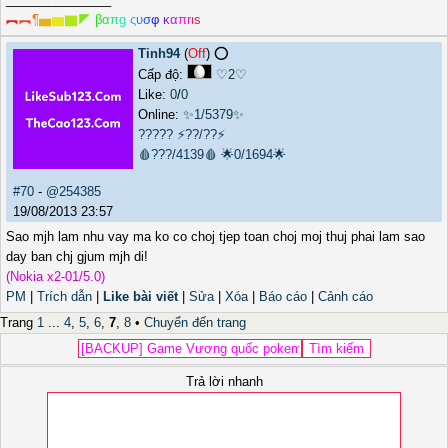
︻
︻
¶
▅
▆
▇
◤
β
α
π
g
ς
υ
σ
φ
κ
α
π
r
ι
s
Tinh94
(
Off
) ⭕️
Cấp độ:
♡2♡
Like:
0
/
0
Online:
✨1/5379✨
?????
⚡??/??⚡
🩸???/4139🩸
🌟0/1694🌟
#70
-
@254385
19/08/2013 23:57
Sao mjh lam nhu vay ma ko co choj tjep toan choj moj thuj phai lam sao
day ban chj gjum mjh di!
(Nokia x2-01/5.0)
PM
|
Trích dẫn
|
Like bài viết
|
Sửa
|
Xóa
|
Báo cáo
|
Cảnh cáo
Trang
1
...
4
,
5
,
6
,
7
,
8
•
Chuyển đến trang
Trả lời nhanh