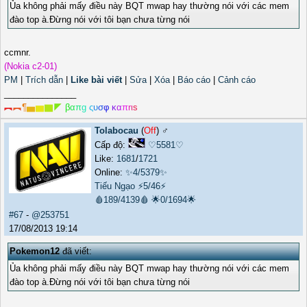
Ủa không phải mấy điều này BQT mwap hay thường nói với các mem
đào top à.Đừng nói với tôi bạn chưa từng nói
ccmnr.
(Nokia c2-01)
PM
|
Trích dẫn
|
Like bài viết
|
Sửa
|
Xóa
|
Báo cáo
|
Cảnh cáo
_______________
︻
︻
¶
▅
▆
▇
◤
β
α
π
g
ς
υ
σ
φ
κ
α
π
r
ι
s
Tolabocau
(
Off
) ♂️
Cấp độ:
♡5581♡
Like:
1681
/
1721
Online:
✨4/5379✨
Tiếu Ngạo
⚡5/46⚡
🩸189/4139🩸
🌟0/1694🌟
#67
-
@253751
17/08/2013 19:14
Pokemon12
đã viết:
Ủa không phải mấy điều này BQT mwap hay thường nói với các mem
đào top à.Đừng nói với tôi bạn chưa từng nói