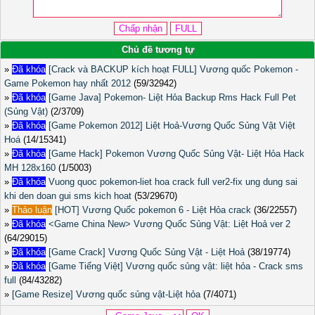
Chủ đề tương tự
»
Đã khóa
[Crack và BACKUP kích hoạt FULL] Vương quốc Pokemon -
Game Pokemon hay nhất 2012
(59/32942)
»
Đã khóa
[Game Java] Pokemon- Liệt Hỏa Backup Rms Hack Full Pet
(Sủng Vật)
(2/3709)
»
Đã khóa
[Game Pokemon 2012] Liệt Hoả-Vương Quốc Sủng Vật Việt
Hoá
(14/15341)
»
Đã khóa
[Game Hack] Pokemon Vương Quốc Sủng Vật- Liệt Hỏa Hack
MH 128x160
(1/5003)
»
Đã khóa
Vuong quoc pokemon-liet hoa crack full ver2-fix ung dung sai
khi den doan gui sms kich hoat
(53/29670)
»
Thảo luận
[HOT] Vương Quốc pokemon 6 - Liệt Hỏa crack
(36/22557)
»
Đã khóa
<Game China New> Vương Quốc Sủng Vật: Liệt Hoả ver 2
(64/29015)
»
Đã khóa
[Game Crack] Vương Quốc Sủng Vật - Liệt Hoả
(38/19774)
»
Đã khóa
[Game Tiếng Việt] Vương quốc sủng vật: liệt hỏa - Crack sms
full
(84/43282)
»
[Game Resize] Vương quốc sủng vật-Liệt hỏa
(7/4071)