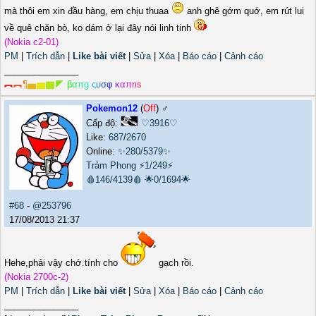
mà thôi em xin đầu hàng, em chịu thuaa
anh ghê gớm quớ, em rút lui
về quê chăn bò, ko dám ở lại đây nói linh tinh
(Nokia c2-01)
PM
|
Trích dẫn
|
Like bài viết
|
Sửa
|
Xóa
|
Báo cáo
|
Cảnh cáo
_______________
︻
︻
¶
▅
▆
▇
◤
β
α
π
g
ς
υ
σ
φ
κ
α
π
r
ι
s
Pokemon12
(
Off
) ♂️
Cấp độ:
♡3916♡
Like:
687
/
2670
Online:
✨280/5379✨
Trảm Phong
⚡1/249⚡
🩸146/4139🩸
🌟0/1694🌟
#68
-
@253796
17/08/2013 21:37
Hehe,phải vậy chớ.tính cho
gạch rồi.
(Nokia 2700c-2)
PM
|
Trích dẫn
|
Like bài viết
|
Sửa
|
Xóa
|
Báo cáo
|
Cảnh cáo
_______________