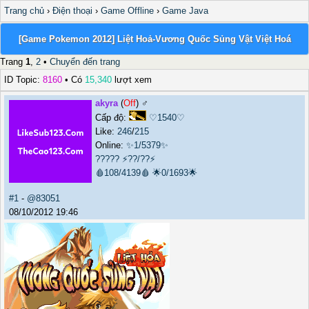
Trang chủ
›
Điện thoại
›
Game Offline
›
Game Java
[Game Pokemon 2012] Liệt Hoả-Vương Quốc Sủng Vật Việt Hoá
Trang
1
,
2
•
Chuyển đến trang
ID Topic:
8160
• Có
15,340
lượt xem
akyra
(
Off
) ♂️
Cấp độ:
♡1540♡
Like:
246
/
215
Online:
✨1/5379✨
?????
⚡??/??⚡
🩸108/4139🩸
🌟0/1693🌟
#1
-
@83051
08/10/2012 19:46