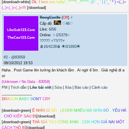
[download=white]
O
k
,
I
l
o
v
e
y
o
u
b
a
b
y
!
,
*
"
"
"
"
*
,
,
*
"
"
"
"
*
,
(
0
'
_
'
)
(
'
_
'
*
)
=
(
,
,
)
=
(
,
,
)
=
(
,
,
)
=
(
,
,
)
=
!
!
!
[/download]
RongCon9x
(
Off
) ♀️
Cấp độ:
♡46♡
Like:
6
/
56
Online:
✨1/5379✨
?????
⚡??/??⚡
🩸16/4139🩸
🌟0/1693🌟
#2
-
@83059
08/10/2012 19:53
Haha . Post Game lên tưởng ăn khách lắm . Ai ngờ ế ồm . Giải nghệ đi a
ơi
(Unknown / No Data - 83059)
PM
|
Trích dẫn
|
Like bài viết
|
Sửa
|
Xóa
|
Báo cáo
|
Cảnh cáo
_______________
D
R
A
G
O
N
B
A
B
Y
D
O
N
'
T
C
R
Y
[download=green]
Ê
N
H
Ì
N
G
Ì
Đ
Ó
.
L
E
V
E
R
N
H
I
Ê
U
M
À
N
H
Ì
N
Đ
Ó
.
Y
Ê
U
H
Ả
.
C
H
Ờ
K
I
Ế
P
S
A
U
Đ
I
[/download]
[download=green]
T
H
À
G
I
Ả
T
Ạ
O
C
Ô
N
G
K
H
A
I
.
C
Ò
N
H
Ơ
N
G
I
Ả
N
A
I
M
Ộ
T
C
Á
C
H
T
H
Ô
B
Ỉ
[/download]