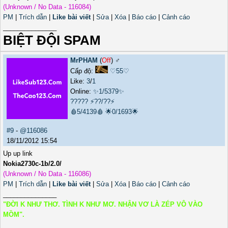
(Unknown / No Data - 116084)
PM
|
Trích dẫn
|
Like bài viết
|
Sửa
|
Xóa
|
Báo cáo
|
Cảnh cáo
_______________
BIỆT ĐỘI SPAM
MrPHAM
(
Off
) ♂️
Cấp độ:
♡55♡
Like:
3
/
1
Online:
✨1/5379✨
?????
⚡??/??⚡
🩸5/4139🩸
🌟0/1693🌟
#9
-
@116086
18/11/2012 15:54
Up up link
Nokia2730c-1b/2.0/
(Unknown / No Data - 116086)
PM
|
Trích dẫn
|
Like bài viết
|
Sửa
|
Xóa
|
Báo cáo
|
Cảnh cáo
_______________
"ĐỜI K NHƯ THƠ. TÌNH K NHƯ MƠ. NHẬN VƠ LÀ ZÉP VÔ VÀO
MỒM".