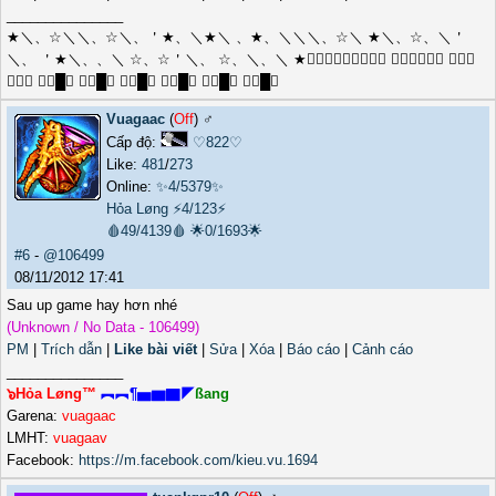
_______________
★＼、☆＼＼、☆＼、＇★、＼★＼ 、★、＼＼＼、☆＼ ★＼、☆、＼＇
＼、 ＇★＼、、＼ ☆、☆＇＼、 ☆、＼、＼ ★╭⌒╮╭⌒╮ ╭⌒╮ ╭⌒╮
 ╱◥█◣ ╱◥█◣ ╱◥█◣ ╱◥█◣ ╱◥█◣ ╱◥█◣
Vuagaac
(
Off
) ♂️
Cấp độ:
♡822♡
Like:
481
/
273
Online:
✨4/5379✨
Hỏa Løng
⚡4/123⚡
🩸49/4139🩸
🌟0/1693🌟
#6
-
@106499
08/11/2012 17:41
Sau up game hay hơn nhé
(Unknown / No Data - 106499)
PM
|
Trích dẫn
|
Like bài viết
|
Sửa
|
Xóa
|
Báo cáo
|
Cảnh cáo
_______________
๖Hỏa Løng™
︻︻¶▅▆▇◤
ßang
Garena:
vuagaac
LMHT:
vuagaav
Facebook:
https://m.facebook.com/kieu.vu.1694