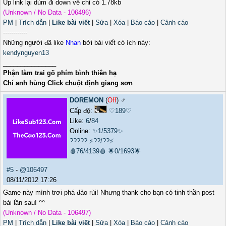
Up link lại dùm đi down về chỉ có 1.78kb
(Unknown / No Data - 106496)
PM
|
Trích dẫn
|
Like bài viết
|
Sửa
|
Xóa
|
Báo cáo
|
Cảnh cáo
------------
Những người đã like
Nhan
bởi bài viết có ích này:
kendynguyen13
_______________
Phận làm trai gõ phím bình thiên hạ
Chí anh hùng Click chuột định giang sơn
DOREMON
(
Off
) ♂️
Cấp độ:
♡189♡
Like:
6
/
84
Online:
✨1/5379✨
?????
⚡??/??⚡
🩸76/4139🩸
🌟0/1693🌟
#5
-
@106497
08/11/2012 17:26
Game này mình trơi phá đảo rùi! Nhưng thank cho bạn có tinh thần post
bài lần sau! ^^
(Unknown / No Data - 106497)
PM
|
Trích dẫn
|
Like bài viết
|
Sửa
|
Xóa
|
Báo cáo
|
Cảnh cáo