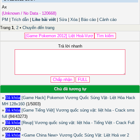
Ax
(Unknown / No Data - 120668)
PM
|
Trích dẫn
|
Like bài viết
|
Sửa
|
Xóa
|
Báo cáo
|
Cảnh cáo
Trang
1
,
2
•
Chuyển đến trang
Trả lời nhanh
Chủ đề tương tự
»
Đã khóa
[Game Hack] Pokemon Vương Quốc Sủng Vật- Liệt Hỏa Hack
MH 128x160
(1/5003)
»
Đã khóa
[Game Tiếng Việt] Vương quốc sủng vật: liệt hỏa - Crack sms
full
(84/43273)
»
Đã khóa
[Reup] Vương quốc sủng vật: liệt hỏa - Tiếng Việt - Crack Full
(20/22142)
»
Đã khóa
<Game China New> Vương Quốc Sủng Vật: Liệt Hoả ver 2