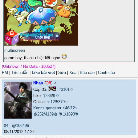
multiscreen
game hay, thank nhiệt liệt nghe
(Unknown / No Data - 103527)
PM
|
Trích dẫn
|
Like bài viết
|
Sửa
|
Xóa
|
Báo cáo
|
Cảnh cáo
Nhan
(
Off
) ♂️
Cấp độ:
♡3101♡
Like:
1286
/
972
Online:
✨12/5379✨
Kanris gangster
⚡46/12⚡
🩸252/4139🩸
🌟1/1693🌟
#4
-
@106496
08/11/2012 17:22