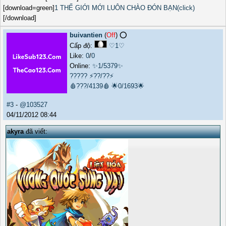
[download=green]
1 THẾ GIỚI MỚI LUÔN CHÀO ĐÓN BẠN(click)
[/download]
buivantien
(
Off
) ⭕️
Cấp độ:
♡1♡
Like:
0
/
0
Online:
✨1/5379✨
?????
⚡??/??⚡
🩸???/4139🩸
🌟0/1693🌟
#3
-
@103527
04/11/2012 08:44
akyra
đã viết: