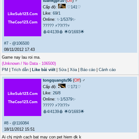
tuankgpr10
(
Off
) ♂️
Cấp độ:
♡141♡
Like:
69
/
1
Online:
✨1/5379✨
?????
⚡??/??⚡
🩸4/4139🩸
🌟0/1693🌟
#7
-
@106500
08/11/2012 17:43
Game nay lau roi ma.
(Unknown / No Data - 106500)
PM
|
Trích dẫn
|
Like bài viết
|
Sửa
|
Xóa
|
Báo cáo
|
Cảnh cáo
tongquangtu96
(
Off
) ♂️
Cấp độ:
♡171♡
Like:
26
/
8
Online:
✨1/5379✨
?????
⚡??/??⚡
🩸4/4139🩸
🌟0/1693🌟
#8
-
@116084
18/11/2012 15:51
Ai chj mjnh cach bat may con pet hiem dk k