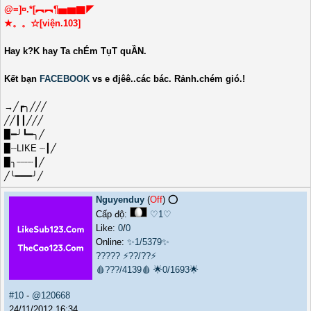
@=]¤.*[︻︻¶▅▆▇◤
★。。☆[viện.103]
Hay k?K hay Ta chÉm TụT quẦN.
Kết bạn
FACEBOOK
vs e đjêê..các bác. Rảnh.chém gió.!
→╱┏╮╱╱╱
╱╱┃┃╱╱╱
▉━╯┗━╮╱
▉┈LIKE ┈┃╱
▉╮┈┈┈┃╱
╱╰━━━╯╱
Nguyenduy
(
Off
) ⭕️
Cấp độ:
♡1♡
Like:
0
/
0
Online:
✨1/5379✨
?????
⚡??/??⚡
🩸???/4139🩸
🌟0/1693🌟
#10
-
@120668
24/11/2012 16:34