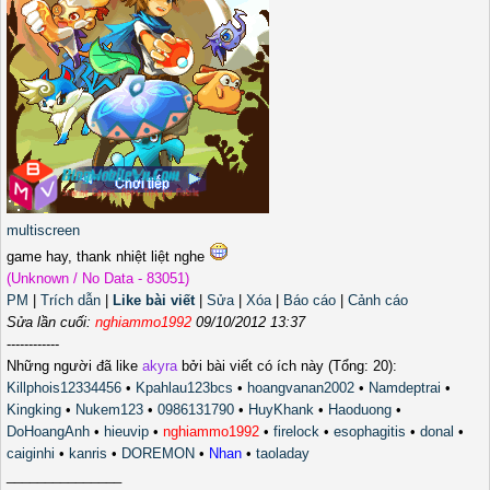
multiscreen
game hay, thank nhiệt liệt nghe
(Unknown / No Data - 83051)
PM
|
Trích dẫn
|
Like bài viết
|
Sửa
|
Xóa
|
Báo cáo
|
Cảnh cáo
Sửa lần cuối:
nghiammo1992
09/10/2012 13:37
------------
Những người đã like
akyra
bởi bài viết có ích này (Tổng: 20):
Killphois12334456
•
Kpahlau123bcs
•
hoangvanan2002
•
Namdeptrai
•
Kingking
•
Nukem123
•
0986131790
•
HuyKhank
•
Haoduong
•
DoHoangAnh
•
hieuvip
•
nghiammo1992
•
firelock
•
esophagitis
•
donal
•
caiginhi
•
kanris
•
DOREMON
•
Nhan
•
taoladay
_______________