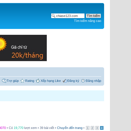
Tìm kiếm nâng cao
Trợ giúp
Rating
Xếp hạng Like
Đăng ký
Đăng nhập
3070
• Có
19,770
lượt xem • 39 bài viết •
Chuyển đến trang
•
1
2
3
4