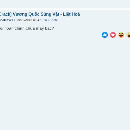
Crack] Vương Quốc Sủng Vật - Liệt Hoả
nhoklever
» 25/02/2013 09:47 »
@179992
oi hoan chinh chua may bac?