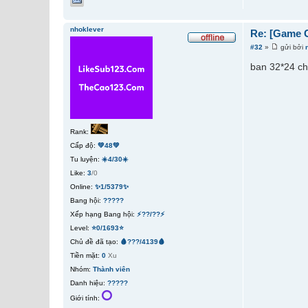
nhoklever
Re: [Game 
#32
»
gửi bởi
ban 32*24 ch
Rank:
Cấp độ:
💚48💚
Tu luyện:
☀️4/30☀️
Like:
3
/0
Online:
✨1/5379✨
Bang hội:
?????
Xếp hạng Bang hội:
⚡??/??⚡
Level:
⭐0/1693⭐
Chủ đề đã tạo:
🩸???/4139🩸
Tiền mặt:
0
Xu
Nhóm:
Thành viên
Danh hiệu:
?????
Giới tính: