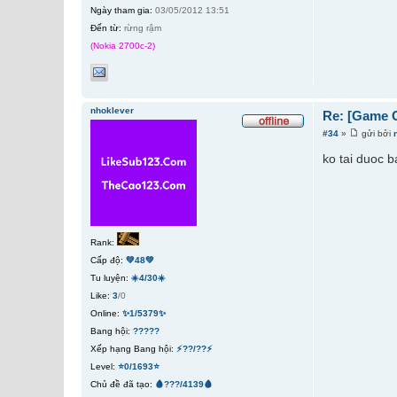
Ngày tham gia:
03/05/2012 13:51
Đến từ:
rừng rậm
(Nokia 2700c-2)
nhoklever
Re: [Game 
#34
»
gửi bởi
ko tai duoc b
Rank:
Cấp độ:
💚48💚
Tu luyện:
☀️4/30☀️
Like:
3
/0
Online:
✨1/5379✨
Bang hội:
?????
Xếp hạng Bang hội:
⚡??/??⚡
Level:
⭐0/1693⭐
Chủ đề đã tạo:
🩸???/4139🩸