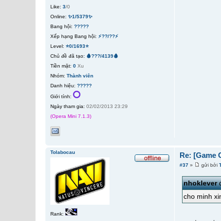
Like:
3
/0
Online:
✨1/5379✨
Bang hội:
?????
Xếp hạng Bang hội:
⚡??/??⚡
Level:
⭐0/1693⭐
Chủ đề đã tạo:
🩸???/4139🩸
Tiền mặt:
0
Xu
Nhóm:
Thành viên
Danh hiệu:
?????
Giới tính:
Ngày tham gia:
02/02/2013 23:29
(Opera Mini 7.1.3)
Tolabocau
Re: [Game 
#37
»
gửi bởi
nhoklever
đ
cho minh xin
Rank: