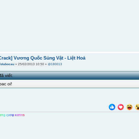
Crack] Vương Quốc Sủng Vật - Liệt Hoả
Tolabocau
» 25/02/2013 10:50 »
@180013
ã viết:
bac oi!
α
π
g
ς
υ
σ
φ
κ
α
π
r
ι
s