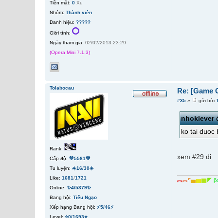
Tiền mặt:
0
Xu
Nhóm:
Thành viên
Danh hiệu:
?????
Giới tính:
Ngày tham gia:
02/02/2013 23:29
(Opera Mini 7.1.3)
Tolabocau
Re: [Game 
#35
»
gửi bởi
nhoklever
đ
ko tai duoc 
Rank:
xem #29 đi
Cấp độ:
💚5581💚
Tu luyện:
☀️16/30☀️
Like:
1681
/
1721
︻
︻
¶
▅
▆
▇
◤
β
Online:
✨4/5379✨
Bang hội:
Tiếu Ngạo
Xếp hạng Bang hội:
⚡5/46⚡
Level:
⭐0/1693⭐