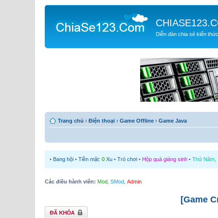
CHIASE123.
Diễn đàn chia sẻ kiến thứ
Trang chủ
›
Điện thoại
›
Game Offline
›
Game Java
•
Bang hội
•
Tiền mặt:
0
Xu
•
Trò chơi
•
Hộp quà giáng sinh
•
Thứ Năm, 1
Các điều hành viên:
Mod
,
SMod
,
Admin
[Game Cr
Chủ đề bị khóa