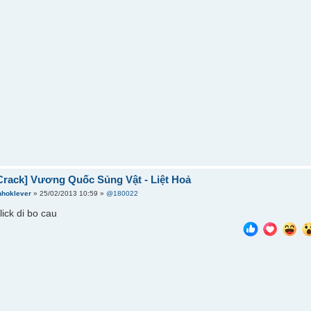
Crack] Vương Quốc Sủng Vật - Liệt Hoả
nhoklever
» 25/02/2013 10:59 »
@180022
lick di bo cau