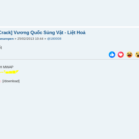
Crack] Vương Quốc Sủng Vật - Liệt Hoả
wearepen
» 25/02/2013 10:44 »
@180008
ết
NH MWAP
︻︻¶▅▆▇◤
ιs
[/download]