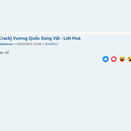
Crack] Vương Quốc Sủng Vật - Liệt Hoả
nhoklever
» 25/02/2013 10:49 »
@180012
ac oi!