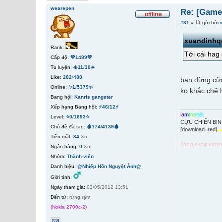
wearepen
Re: [Game
#31
»
gửi bởi
xuandinhq
Rank:
Tới cái hag
Cấp độ:
💚1489💚
Tu luyện:
☀️11/30☀️
Like:
282
/
488
bạn đừng cữơi
Online:
✨1/5379✨
ko khắc chế 
Bang hội:
Kanris gangster
Xếp hạng Bang hội:
⚡46/12⚡
i
am
the
bét
Level:
⭐0/1693⭐
CỰU CHIẾN BI
Chủ đề đã tạo:
🩸174/4139🩸
[download=red]
Tiền mặt:
34
Xu
βαπg ςυσφ καπr
Ngân hàng:
0
Xu
Nhóm:
Thành viên
Danh hiệu:
⚝Nhiếp Hồn Nguyệt Ảnh⚝
Giới tính:
Ngày tham gia:
03/05/2012 13:51
Đến từ:
rừng rậm
(Nokia 2700c-2)