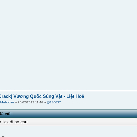
Crack] Vương Quốc Sủng Vật - Liệt Hoả
Tolabocau
» 25/02/2013 11:46 »
@180037
ã viết:
 lick di bo cau