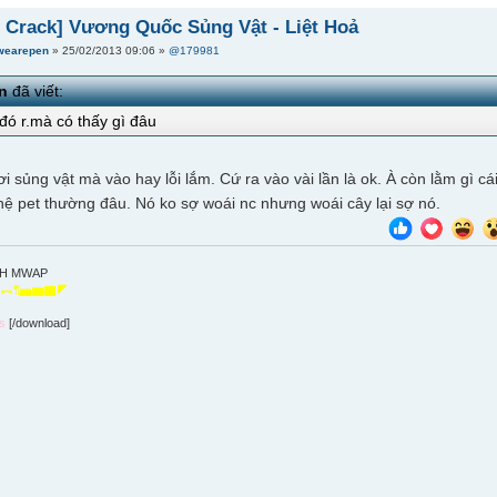
 Crack] Vương Quốc Sủng Vật - Liệt Hoả
wearepen
» 25/02/2013 09:06 »
@179981
n
đã viết:
 đó r.mà có thấy gì đâu
 sủng vật mà vào hay lỗi lắm. Cứ ra vào vài lần là ok. À còn lằm gì c
hệ pet thường đâu. Nó ko sợ woái nc nhưng woái cây lại sợ nó.
NH MWAP
︻︻¶▅▆▇◤
ιs
[/download]