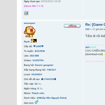
Ngày tham gia:
02/02/2013 23:29
(Opera Mini 7.1.3)
wearepen
Re: [Game 
#33
»
gửi bởi
Tếst đi rồi bi
Rank:
Cấp độ:
💚1489💚
i
am
the
bét
CỰU CHIẾN BI
Tu luyện:
☀️11/30☀️
[download=red]
Like:
282
/
488
Online:
✨1/5379✨
βαπg ςυσφ καπr
Bang hội:
Kanris gangster
Xếp hạng Bang hội:
⚡46/12⚡
Level:
⭐0/1693⭐
Chủ đề đã tạo:
🩸174/4139🩸
Tiền mặt:
34
Xu
Ngân hàng:
0
Xu
Nhóm:
Thành viên
Danh hiệu:
⚝Nhiếp Hồn Nguyệt Ảnh⚝
Giới tính: