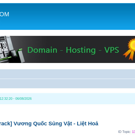
COM
c
2:32:20 - 06/08/2026
ack] Vương Quốc Sủng Vật - Liệt Hoả
ID Topic:
1