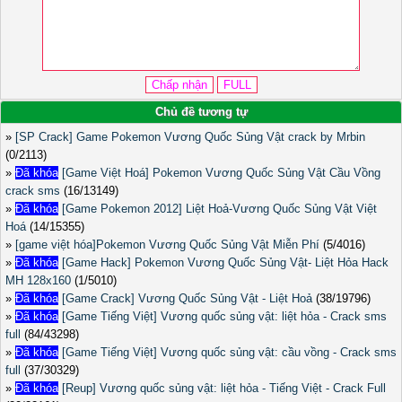
Chủ đề tương tự
»
[SP Crack] Game Pokemon Vương Quốc Sủng Vật crack by Mrbin
(0/2113)
»
Đã khóa
[Game Việt Hoá] Pokemon Vương Quốc Sủng Vật Cầu Vồng
crack sms
(16/13149)
»
Đã khóa
[Game Pokemon 2012] Liệt Hoả-Vương Quốc Sủng Vật Việt
Hoá
(14/15355)
»
[game việt hóa]Pokemon Vương Quốc Sủng Vật Miễn Phí
(5/4016)
»
Đã khóa
[Game Hack] Pokemon Vương Quốc Sủng Vật- Liệt Hỏa Hack
MH 128x160
(1/5010)
»
Đã khóa
[Game Crack] Vương Quốc Sủng Vật - Liệt Hoả
(38/19796)
»
Đã khóa
[Game Tiếng Việt] Vương quốc sủng vật: liệt hỏa - Crack sms
full
(84/43298)
»
Đã khóa
[Game Tiếng Việt] Vương quốc sủng vật: cầu vồng - Crack sms
full
(37/30329)
»
Đã khóa
[Reup] Vương quốc sủng vật: liệt hỏa - Tiếng Việt - Crack Full