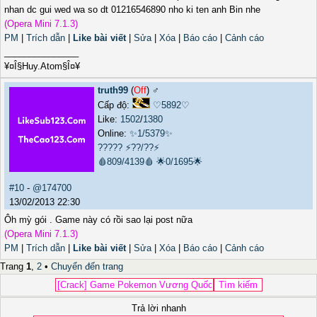
nhan dc gui wed wa so dt 01216546890 nho ki ten anh Bin nhe
(Opera Mini 7.1.3)
PM
|
Trích dẫn
|
Like bài viết
|
Sửa
|
Xóa
|
Báo cáo
|
Cảnh cáo
_______________
¥¤Î§Huy.Atom§Î¤¥
truth99
(
Off
) ♂️
Cấp độ:
♡5892♡
Like:
1502
/
1380
Online:
✨1/5379✨
?????
⚡??/??⚡
🩸809/4139🩸
🌟0/1695🌟
#10
-
@174700
13/02/2013 22:30
Ôh mỳ gói . Game này có rồi sao lại post nữa
(Opera Mini 7.1.3)
PM
|
Trích dẫn
|
Like bài viết
|
Sửa
|
Xóa
|
Báo cáo
|
Cảnh cáo
Trang
1
,
2
•
Chuyển đến trang
Trả lời nhanh