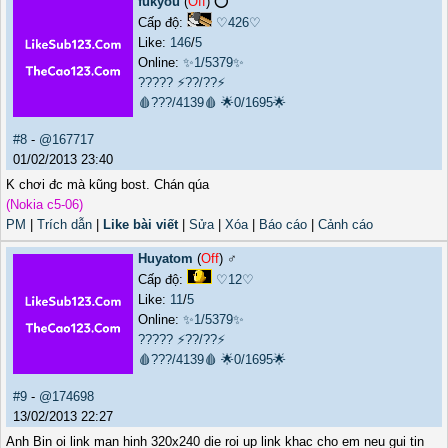
fukyou
(
Off
) ⭕️
Cấp độ:
♡426♡
Like:
146
/
5
Online:
✨1/5379✨
?????
⚡??/??⚡
🩸???/4139🩸
🌟0/1695🌟
#8
-
@167717
01/02/2013 23:40
K chơi đc mà kũng bost. Chán qúa
(Nokia c5-06)
PM
|
Trích dẫn
|
Like bài viết
|
Sửa
|
Xóa
|
Báo cáo
|
Cảnh cáo
Huyatom
(
Off
) ♂️
Cấp độ:
♡12♡
Like:
11
/
5
Online:
✨1/5379✨
?????
⚡??/??⚡
🩸???/4139🩸
🌟0/1695🌟
#9
-
@174698
13/02/2013 22:27
Anh Bin oi link man hinh 320x240 die roi up link khac cho em neu gui tin