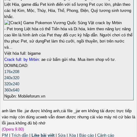
Liệt Hỏa, game đấu Pet kinh điển với số lượng Pet cực lớn, phân theo
các hệ Kim, Mộc, Thủy, Hỏa, Thổ, Phong, Điện, Quỷ tương sinh tương
khắc.
- Pet trong Liệt hỏa có thể Tiến hóa và Dị hóa, kèm theo năng lực nâng
cao lên là hình ảnh của Pet thay đổi cực kỳ hấp dẫn. Người chơi có thể
thu phục Pet, sử dụngPet làm thú cưỡi, ngồi thuyền, bơi trên nước
và…
Việt hóa full: bigame
Crack full: by Mrbin
: ae cứ bấm gửi nha. Mua item shop vô tư.
DOWNLOAD:
176x208
240x320
320x240
360x640
Nguồn: Mobileforum.vn
anh làm file .jar được không anh,cái file _jar em không tải được trực tiếp
vào máy còn dùng ucweb vẫn down được nhưng cài vào máy nó cứ bảo là
lỗi java.không đủ bộ nhớ
(Opera 9.80)
PM
|
Trích dẫn
|
Like bài viết
|
Sửa
|
Xóa
|
Báo cáo
|
Cảnh cáo