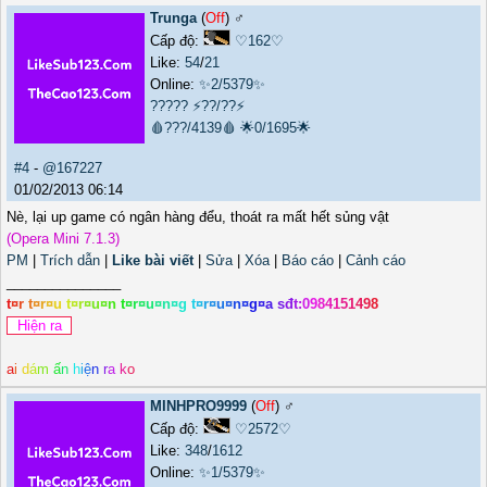
Trunga
(
Off
) ♂️
Cấp độ:
♡162♡
Like:
54
/
21
Online:
✨2/5379✨
?????
⚡??/??⚡
🩸???/4139🩸
🌟0/1695🌟
#4
-
@167227
01/02/2013 06:14
Nè, lại up game có ngân hàng đểu, thoát ra mất hết sủng vật
(Opera Mini 7.1.3)
PM
|
Trích dẫn
|
Like bài viết
|
Sửa
|
Xóa
|
Báo cáo
|
Cảnh cáo
_______________
t
¤
r
t
¤
r
¤
u
t
¤
r
¤
u
¤
n
t
¤
r
¤
u
¤
n
¤
g
t
¤
r
¤
u
¤
n
¤
g
¤
a
s
đ
t
:
0
9
8
4
1
5
1
4
9
8
a
i
d
á
m
ấ
n
h
i
ệ
n
r
a
k
o
MINHPRO9999
(
Off
) ♂️
Cấp độ:
♡2572♡
Like:
348
/
1612
Online:
✨1/5379✨