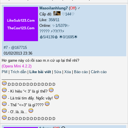
Masoilanhlung7
(
Off
) ♂️
Cấp độ:
♡144♡
Like:
358
/
11
Online:
✨1/5379✨
?????
⚡??/??⚡
🩸5/4139🩸
🌟0/1695🌟
#7
-
@167715
01/02/2013 23:36
Hơ game này có rồi sao m.n cứ up lại thế nhỉ?
(Opera Mini 4.2.2)
PM
|
Trích dẫn
|
Like bài viết
|
Sửa
|
Xóa
|
Báo cáo
|
Cảnh cáo
_______________
:D:D:D:D:D:D:D:D:D:D:D:D:D
- Kí hiệu “< 3” là gì thế?
- Là trái tim đấy. Ngốc vậy!
- Thế "<=3" là gì????
- Ơ..là..là...
:D:D:D:D:D:D:D:D:D:D:D:D:D