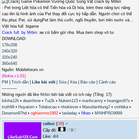
- Pet trong Liệt hỏa có thể Tiến hóa và Dị hóa, kèm theo năng lực nâng
cao lên là hình ảnh của Pet thay đổi cực kỳ hấp dẫn. Người chơi có thể
thu phục Pet, sử dụngPet làm thú cưỡi, ngồi thuyền, bơi trên nước và…
Việt hóa full: bigame
Crack full: by Mrbin
: ae cứ bấm gửi nha. Mua item shop vô tư.
DOWNLOAD:
176x208
240x320
320x240
360x640
Nguồn: Mobileforum.vn
(Nokia c1-01)
PM
|
Trích dẫn
|
Like bài viết
|
Sửa
|
Xóa
|
Báo cáo
|
Cảnh cáo
------------
Những người đã like
Mrbin
bởi bài viết có ích này (Tổng: 17):
kikiha12h
•
deamhme
•
Tui2k
•
Nukem123
•
manhcamry
•
hoangpro97x
•
truth99
•
Huyatom
•
Tolabocau
•
nhoklever
•
Masoilanhlung7
•
vinhbka
•
Doramon97hd
•
nghiammo1992
•
taoladay
•
Nhan
•
MINHPRO9999
catbui
(
Off
) ♂️
Cấp độ:
♡9♡
Like:
4
/
4