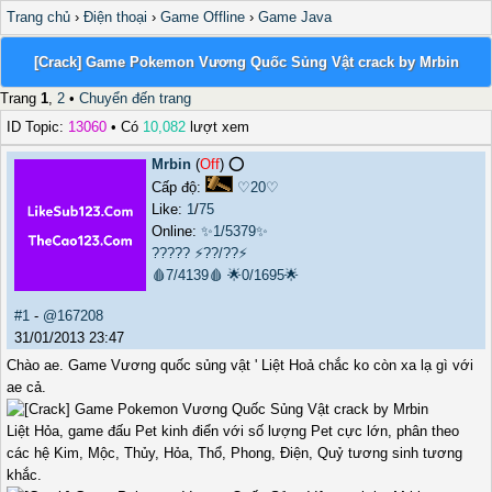
Trang chủ
›
Điện thoại
›
Game Offline
›
Game Java
[Crack] Game Pokemon Vương Quốc Sủng Vật crack by Mrbin
Trang
1
,
2
•
Chuyển đến trang
ID Topic:
13060
• Có
10,082
lượt xem
Mrbin
(
Off
) ⭕️
Cấp độ:
♡20♡
Like:
1
/
75
Online:
✨1/5379✨
?????
⚡??/??⚡
🩸7/4139🩸
🌟0/1695🌟
#1
-
@167208
31/01/2013 23:47
Chào ae. Game Vương quốc sủng vật ' Liệt Hoả chắc ko còn xa lạ gì với
ae cả.
Liệt Hỏa, game đấu Pet kinh điển với số lượng Pet cực lớn, phân theo
các hệ Kim, Mộc, Thủy, Hỏa, Thổ, Phong, Điện, Quỷ tương sinh tương
khắc.