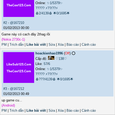
Online:
✨1/5379✨
?????
⚡??/??⚡
🩸2/4139🩸
🌟0/1695🌟
#2
-
@167210
01/02/2013 00:00
Game này có cach đây 2thag rồi
(Nokia 2730c-1)
PM
|
Trích dẫn
|
Like bài viết
|
Sửa
|
Xóa
|
Báo cáo
|
Cảnh cáo
hoackienhao1996
(
Off
) ⭕️
Cấp độ:
♡138♡
Like:
57
/
6
Online:
✨1/5379✨
?????
⚡??/??⚡
🩸???/4139🩸
🌟0/1695🌟
#3
-
@167212
01/02/2013 00:49
up game cu...
(Android)
PM
|
Trích dẫn
|
Like bài viết
|
Sửa
|
Xóa
|
Báo cáo
|
Cảnh cáo