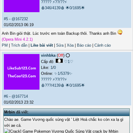
?????
⚡??/??⚡
🩸346/4139🩸
🌟0/1695🌟
#5
-
@167232
01/02/2013 06:19
Anh Bin giỏi thật. Lúc trước em toàn Backup thôi. Thanks anh Bin
(Opera Mini 4.2.1)
PM
|
Trích dẫn
|
Like bài viết
|
Sửa
|
Xóa
|
Báo cáo
|
Cảnh cáo
vinhbka
(
Off
) ⭕️
Cấp độ:
♡1♡
Like:
1
/
0
Online:
✨1/5379✨
?????
⚡??/??⚡
🩸???/4139🩸
🌟0/1695🌟
#6
-
@167714
01/02/2013 23:32
Mrbin
đã viết:
Chào ae. Game Vương quốc sủng vật ' Liệt Hoả chắc ko còn xa lạ gì
với ae cả.