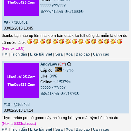
?????
⚡??/??⚡
🩸???/4139🩸
🌟0/1693🌟
#9
-
@168451
03/02/2013 13:45
thanks bạn nào up lên nha kiem bản crack ko full cũng dc miễn là chơi dc
zề nước là ok
(Firefox 18.0)
PM
|
Trích dẫn
|
Like bài viết
|
Sửa
|
Xóa
|
Báo cáo
|
Cảnh cáo
AndyLaw
(
Off
) ⭕️
Cấp độ:
♡74♡
Like:
34
/
6
Online:
✨1/5379✨
?????
⚡??/??⚡
🩸8/4139🩸
🌟0/1693🌟
#10
-
@168468
03/02/2013 14:14
Thým mrbin pro hé.game này nhiều ng bó trym mà thým bẻ cổ nó đc
(Nokia 6303iclassic)
PM
|
Trích dẫn
|
Like bài viết
|
Sửa
|
Xóa
|
Báo cáo
|
Cảnh cáo