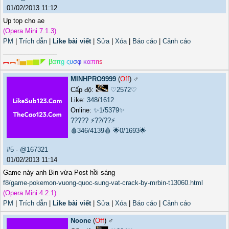
01/02/2013 11:12
Up top cho ae
(Opera Mini 7.1.3)
PM
|
Trích dẫn
|
Like bài viết
|
Sửa
|
Xóa
|
Báo cáo
|
Cảnh cáo
_______________
︻
︻
¶
▅
▆
▇
◤
β
α
π
g
ς
υ
σ
φ
κ
α
π
r
ι
s
MINHPRO9999
(
Off
) ♂️
Cấp độ:
♡2572♡
Like:
348
/
1612
Online:
✨1/5379✨
?????
⚡??/??⚡
🩸346/4139🩸
🌟0/1693🌟
#5
-
@167321
01/02/2013 11:14
Game này anh Bin vừa Post hồi sáng
f8/game-pokemon-vuong-quoc-sung-vat-crack-by-mrbin-t13060.html
(Opera Mini 4.2.1)
PM
|
Trích dẫn
|
Like bài viết
|
Sửa
|
Xóa
|
Báo cáo
|
Cảnh cáo
Noone
(
Off
) ♂️