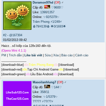
Doramon97hd
(
Off
) ♂️
Cấp độ:
♡9600♡
Like:
1390
/
1357
Online:
✨92/5379✨
Trảm Phong
⚡1/249⚡
🩸79/4139🩸
🌟0/1693🌟
#2
-
@167304
01/02/2013 09:42
Haizz...số kiếp của 128x160 đến tội.
(Opera Mini 4.1.1)
PM
|
Trích dẫn
|
Like bài viết
|
Sửa
|
Xóa
|
Báo cáo
|
Cảnh cáo
_______________
[download=blue]
o0o
Trảm Phong Bang
o0o
[/download]
[download=red]
o0o
Tạp Chí Android Game
o0o
[/download]
[download=green]
o0o
Lều Báo Android
o0o
[/download]
Masoilanhlung7
(
Off
) ♂️
Cấp độ:
♡144♡
Like:
358
/
11
Online:
✨1/5379✨
?????
⚡??/??⚡