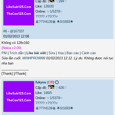
Cấp độ:
♡294♡
Like:
126
/
20
Online:
✨1/5379✨
?????
⚡??/??⚡
🩸???/4139🩸
🌟0/1693🌟
#6
-
@167337
01/02/2013 12:08
Không có 128x160
(Nokia c2-00)
PM
|
Trích dẫn
|
Like bài viết
|
Sửa
|
Xóa
|
Báo cáo
|
Cảnh cáo
Sửa lần cuối:
MINHPRO9999
01/02/2013 12:12
. Lý do: Không được nói tục
nha bạn
_______________
[Thank] [/Thank]
fukyou
(
Off
) ⭕️
Cấp độ:
♡426♡
Like:
146
/
5
Online:
✨1/5379✨
?????
⚡??/??⚡
🩸???/4139🩸
🌟0/1693🌟