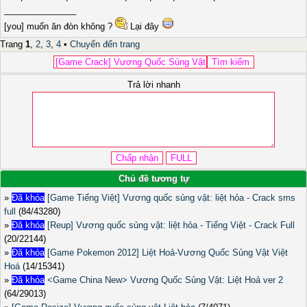
_______________
[you] muốn ăn đòn không ?
Lại đây
Trang
1
,
2
,
3
,
4
•
Chuyển đến trang
Trả lời nhanh
Chủ đề tương tự
»
Đã khóa
[Game Tiếng Việt] Vương quốc sủng vật: liệt hỏa - Crack sms
full
(84/43280)
»
Đã khóa
[Reup] Vương quốc sủng vật: liệt hỏa - Tiếng Việt - Crack Full
(20/22144)
»
Đã khóa
[Game Pokemon 2012] Liệt Hoả-Vương Quốc Sủng Vật Việt
Hoá
(14/15341)
»
Đã khóa
<Game China New> Vương Quốc Sủng Vật: Liệt Hoả ver 2
(64/29013)