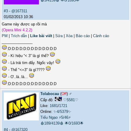
🩸5/4139🩸
🌟0/1693🌟
#3
-
@167311
01/02/2013 10:36
Game này được up rồi mà
(Opera Mini 4.2.2)
PM
|
Trích dẫn
|
Like bài viết
|
Sửa
|
Xóa
|
Báo cáo
|
Cảnh cáo
_______________
:D:D:D:D:D:D:D:D:D:D:D:D:D
- Kí hiệu “< 3” là gì thế?
- Là trái tim đấy. Ngốc vậy!
- Thế "<=3" là gì????
- Ơ..là..là...
:D:D:D:D:D:D:D:D:D:D:D:D:D
Tolabocau
(
Off
) ♂️
Cấp độ:
♡5581♡
Like:
1681
/
1721
Online:
✨4/5379✨
Tiếu Ngạo
⚡5/46⚡
🩸189/4139🩸
🌟0/1693🌟
#4
-
@167320