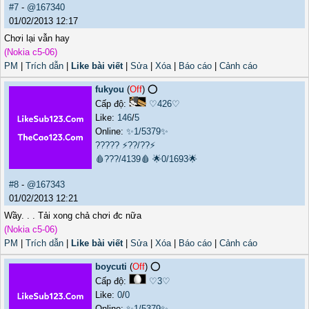
#7
-
@167340
01/02/2013 12:17
Chơi lại vẫn hay
(Nokia c5-06)
PM
|
Trích dẫn
|
Like bài viết
|
Sửa
|
Xóa
|
Báo cáo
|
Cảnh cáo
fukyou
(
Off
) ⭕️
Cấp độ:
♡426♡
Like:
146
/
5
Online:
✨1/5379✨
?????
⚡??/??⚡
🩸???/4139🩸
🌟0/1693🌟
#8
-
@167343
01/02/2013 12:21
Wầy. . . Tải xong chả chơi đc nữa
(Nokia c5-06)
PM
|
Trích dẫn
|
Like bài viết
|
Sửa
|
Xóa
|
Báo cáo
|
Cảnh cáo
boycuti
(
Off
) ⭕️
Cấp độ:
♡3♡
Like:
0
/
0
Online:
✨1/5379✨