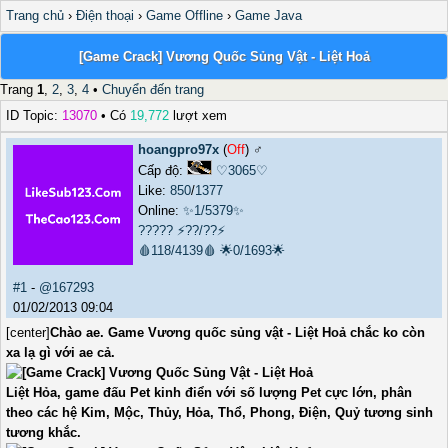
Trang chủ
›
Điện thoại
›
Game Offline
›
Game Java
[Game Crack] Vương Quốc Sủng Vật - Liệt Hoả
Trang
1
,
2
,
3
,
4
•
Chuyển đến trang
ID Topic:
13070
• Có
19,772
lượt xem
hoangpro97x
(
Off
) ♂️
Cấp độ:
♡3065♡
Like:
850
/
1377
Online:
✨1/5379✨
?????
⚡??/??⚡
🩸118/4139🩸
🌟0/1693🌟
#1
-
@167293
01/02/2013 09:04
[center]
Chào ae. Game Vương quốc sủng vật - Liệt Hoả chắc ko còn
xa lạ gì với ae cả.
Liệt Hỏa, game đấu Pet kinh điển với số lượng Pet cực lớn, phân
theo các hệ Kim, Mộc, Thủy, Hỏa, Thổ, Phong, Điện, Quỷ tương sinh
tương khắc.