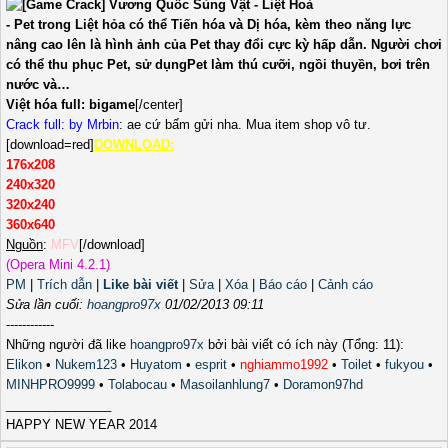
- Pet trong Liệt hỏa có thể Tiến hóa và Dị hóa, kèm theo năng lực
nâng cao lên là hình ảnh của Pet thay đổi cực kỳ hấp dẫn. Người chơi
có thể thu phục Pet, sử dụngPet làm thú cưỡi, ngồi thuyền, bơi trên
nước và…
Việt hóa full: bigame
[/center]
Crack full: by Mrbin
: ae cứ bấm gửi nha. Mua item shop vô tư.
[download=red]
DOWNLOAD:
176x208
240x320
320x240
360x640
Nguồn
:
MFV
[/download]
(Opera Mini 4.2.1)
PM
|
Trích dẫn
|
Like bài viết
|
Sửa
|
Xóa
|
Báo cáo
|
Cảnh cáo
Sửa lần cuối:
hoangpro97x
01/02/2013 09:11
------------
Những người đã like
hoangpro97x
bởi bài viết có ích này (Tổng: 11):
Elikon
•
Nukem123
•
Huyatom
•
esprit
•
nghiammo1992
•
Toilet
•
fukyou
•
MINHPRO9999
•
Tolabocau
•
Masoilanhlung7
•
Doramon97hd
_______________
HAPPY NEW YEAR 2014