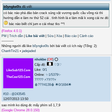
b0yngke0ls
đã viết:
có bác nào phá đảo bản crack sủng vật vương quốc cầu vồng rùi thì
hướng dẫn e làm nv thứ 52 cái . tình hình là e làm mãi k xong cái nv đó
bác nào biết chỉ jum e cái nhaz tks ^^!
(Firefox 4.0.1)
PM
|
Trích dẫn
|
Like bài viết
|
Sửa
|
Xóa
|
Báo cáo
|
Cảnh cáo
------------
Những người đã like
b0yngke0ls
bởi bài viết có ích này (Tổng: 2):
ChanhTin21
•
jadejaded
nhokbe
(
Off
) ⭕️
Cấp độ:
♡3♡
Like:
0
/
1
Online:
✨1/5379✨
?????
⚡??/??⚡
🩸???/4139🩸
🌟0/1694🌟
#10
-
@243545
12/07/2013 13:50
sao mình ko dùng đc mấy phím số 1,7,9
(Google Chrome 28.0.150)