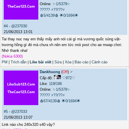
Online:
✨1/5379✨
?????
⚡??/??⚡
🩸5/4139🩸
🌟0/1694🌟
#4
-
@237030
21/06/2013 13:01
Tai thay nuc nay em thấy mấy anh nói cái gì mà vương quốc sủng vật-
trương hồng gì đó mà chưa vh nên em tức mói post cho ae mwap chơi.
Nhớ thank nha!
(Nokia 6300)
PM
|
Trích dẫn
|
Like bài viết
|
Sửa
|
Xóa
|
Báo cáo
|
Cảnh cáo
Dankhuong
(
Off
) ♂️
Cấp độ:
♡972♡
Like:
119
/
186
Online:
✨1/5379✨
?????
⚡??/??⚡
🩸67/4139🩸
🌟0/1694🌟
#5
-
@237033
21/06/2013 13:07
Link nào cho 240x320 s40 vậy?