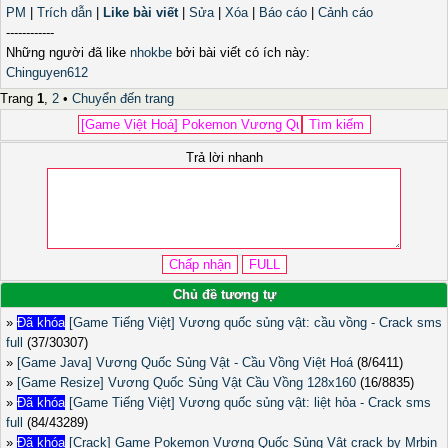
PM
|
Trích dẫn
|
Like bài viết
|
Sửa
|
Xóa
|
Báo cáo
|
Cảnh cáo
------------
Những người đã like
nhokbe
bởi bài viết có ích này:
Chinguyen612
Trang
1
,
2
•
Chuyển đến trang
Trả lời nhanh
Chủ đề tương tự
»
Đã khóa
[Game Tiếng Việt] Vương quốc sủng vật: cầu vồng - Crack sms
full
(37/30307)
»
[Game Java] Vương Quốc Sủng Vật - Cầu Vồng Việt Hoá
(8/6411)
»
[Game Resize] Vương Quốc Sủng Vật Cầu Vồng 128x160
(16/8835)
»
Đã khóa
[Game Tiếng Việt] Vương quốc sủng vật: liệt hỏa - Crack sms
full
(84/43289)
»
Đã khóa
[Crack] Game Pokemon Vương Quốc Sủng Vật crack by Mrbin