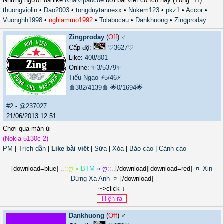
Những người đã like
Khaivipabcde
bởi bài viết có ích này (Tổng: 11):
thuongviolin
•
Dao2003
•
tongduytannexx
•
Nukem123
•
pkz1
•
Accor
•
Vuonghh1998
•
nghiammo1992
•
Tolabocau
•
Dankhuong
•
Zingproday
Zingproday
(
Off
) ♂️
Cấp độ:
♡3627♡
Like:
408
/
801
Online:
✨3/5379✨
Tiếu Ngạo
⚡5/46⚡
🩸382/4139🩸
🌟0/1694🌟
#2
-
@237027
21/06/2013 12:51
Chơi qua màn ùi
(Nokia 5130c-2)
PM
|
Trích dẫn
|
Like bài viết
|
Sửa
|
Xóa
|
Báo cáo
|
Cảnh cáo
_______________
[download=blue]
.
.
:
:
ღ
«
B
T
M
»
ღ
:
:
.
.
[/download][download=red]
_¤_Xin
Đừng Xa Anh_¤_
[/download]
~>click ↓
Dankhuong
(
Off
) ♂️