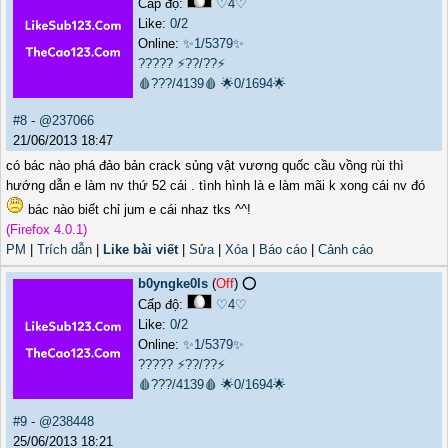
Cấp độ:
♡4♡
Like:
0
/
2
Online:
✨1/5379✨
?????
⚡??/??⚡
🩸???/4139🩸
🌟0/1694🌟
#8
-
@237066
21/06/2013 18:47
có bác nào phá đảo bản crack sủng vật vương quốc cầu vồng rùi thì
hướng dẫn e làm nv thứ 52 cái . tình hình là e làm mãi k xong cái nv đó
bác nào biết chỉ jum e cái nhaz tks ^^!
(Firefox 4.0.1)
PM
|
Trích dẫn
|
Like bài viết
|
Sửa
|
Xóa
|
Báo cáo
|
Cảnh cáo
b0yngke0ls
(
Off
) ⭕️
Cấp độ:
♡4♡
Like:
0
/
2
Online:
✨1/5379✨
?????
⚡??/??⚡
🩸???/4139🩸
🌟0/1694🌟
#9
-
@238448
25/06/2013 18:21