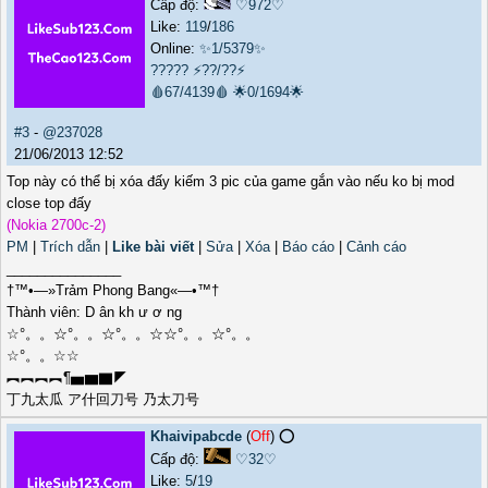
Cấp độ:
♡972♡
Like:
119
/
186
Online:
✨1/5379✨
?????
⚡??/??⚡
🩸67/4139🩸
🌟0/1694🌟
#3
-
@237028
21/06/2013 12:52
Top này có thể bị xóa đấy kiếm 3 pic của game gắn vào nếu ko bị mod
close top đấy
(Nokia 2700c-2)
PM
|
Trích dẫn
|
Like bài viết
|
Sửa
|
Xóa
|
Báo cáo
|
Cảnh cáo
_______________
†™•—»Trảm Phong Bang«—•™†
Thành viên: D ân kh ư ơ ng
☆°。。☆°。。☆°。。☆☆°。。☆°。。
☆°。。☆☆
︻︻︻︻¶▅▆▇◤
丁九太瓜 ア什回刀号 乃太刀号
Khaivipabcde
(
Off
) ⭕️
Cấp độ:
♡32♡
Like:
5
/
19