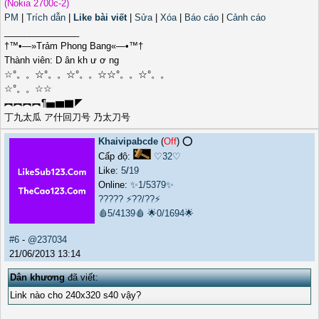
(Nokia 2700c-2)
PM
|
Trích dẫn
|
Like bài viết
|
Sửa
|
Xóa
|
Báo cáo
|
Cảnh cáo
_______________
†™•—»Trảm Phong Bang«—•™†
Thành viên: D ân kh ư ơ ng
☆°。。☆°。。☆°。。☆☆°。。☆°。。
☆°。。☆☆
︻︻︻︻¶▅▆▇◤
丁九太瓜 ア什回刀号 乃太刀号
Khaivipabcde
(
Off
) ⭕️
Cấp độ:
♡32♡
Like:
5
/
19
Online:
✨1/5379✨
?????
⚡??/??⚡
🩸5/4139🩸
🌟0/1694🌟
#6
-
@237034
21/06/2013 13:14
Dân khương
đã viết:
Link nào cho 240x320 s40 vậy?