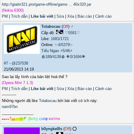
http://giaitri321.pro/game-offline/game ... 40x320.jar
(Nokia 6300)
PM
|
Trích dẫn
|
Like bài viết
|
Sửa
|
Xóa
|
Báo cáo
|
Cảnh cáo
Tolabocau
(
Off
) ♂️
Cấp độ:
♡5581♡
Like:
1681
/
1721
Online:
✨4/5379✨
Tiếu Ngạo
⚡5/46⚡
🩸189/4139🩸
🌟0/1694🌟
#7
-
@237038
21/06/2013 14:19
Sao lại lấy hình của bản liệt hoả thế ?
(Opera Mini 7.1.3)
PM
|
Trích dẫn
|
Like bài viết
|
Sửa
|
Xóa
|
Báo cáo
|
Cảnh cáo
------------
Những người đã like
Tolabocau
bởi bài viết có ích này:
nam97bn
_______________
︻
︻
¶
▅
▆
▇
◤
β
α
π
g
ς
υ
σ
φ
κ
α
π
r
ι
s
b0yngke0ls
(
Off
) ⭕️