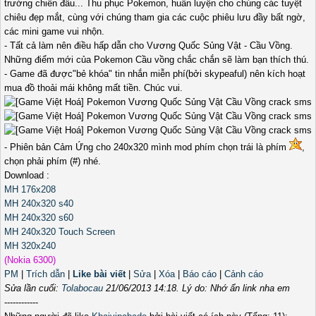
trường chiến đấu... Thu phục Pokemon, huấn luyện cho chúng các tuyệt
chiêu đẹp mắt, cùng với chúng tham gia các cuộc phiêu lưu đầy bất ngờ,
các mini game vui nhộn.
- Tất cả làm nên điều hấp dẫn cho Vương Quốc Sủng Vật - Cầu Vồng.
Những điểm mới của Pokemon Cầu vồng chắc chắn sẽ làm bạn thích thú.
- Game đã được"bẻ khóa" tin nhắn miễn phí(bởi skypeaful) nên kích hoạt
mua đồ thoải mái không mất tiền. Chúc vui.
- Phiên bản Cảm Ứng cho 240x320 mình mod phím chọn trái là phím
,
chọn phải phím (#) nhé.
Download :
MH 176x208
MH 240x320 s40
MH 240x320 s60
MH 240x320 Touch Screen
MH 320x240
(Nokia 6300)
PM
|
Trích dẫn
|
Like bài viết
|
Sửa
|
Xóa
|
Báo cáo
|
Cảnh cáo
Sửa lần cuối:
Tolabocau
21/06/2013 14:18
. Lý do: Nhớ ẩn link nha em
------------