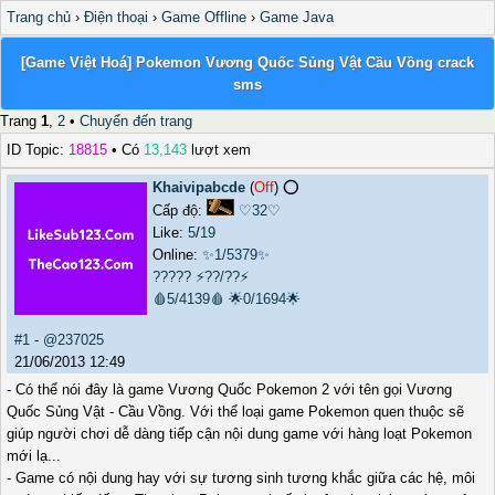
Trang chủ
›
Điện thoại
›
Game Offline
›
Game Java
[Game Việt Hoá] Pokemon Vương Quốc Sủng Vật Cầu Vồng crack
sms
Trang
1
,
2
•
Chuyển đến trang
ID Topic:
18815
• Có
13,143
lượt xem
Khaivipabcde
(
Off
) ⭕️
Cấp độ:
♡32♡
Like:
5
/
19
Online:
✨1/5379✨
?????
⚡??/??⚡
🩸5/4139🩸
🌟0/1694🌟
#1
-
@237025
21/06/2013 12:49
- Có thể nói đây là game Vương Quốc Pokemon 2 với tên gọi Vương
Quốc Sủng Vật - Cầu Vồng. Với thể loại game Pokemon quen thuộc sẽ
giúp người chơi dễ dàng tiếp cận nội dung game với hàng loạt Pokemon
mới lạ...
- Game có nội dung hay với sự tương sinh tương khắc giữa các hệ, môi