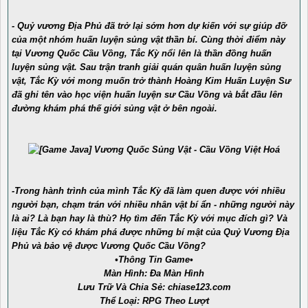
- Quỷ vương Địa Phủ đã trở lại sớm hơn dự kiến với sự giúp đỡ
của một nhóm huấn luyện sủng vật thần bí. Cùng thời điểm này
tại Vương Quốc Cầu Vồng, Tắc Kỳ nổi lên là thần đồng huấn
luyện sủng vật. Sau trận tranh giải quán quân huấn luyện sủng
vật, Tắc Kỳ với mong muốn trở thành Hoàng Kim Huấn Luyện Sư
đã ghi tên vào học viện huấn luyện sư Cầu Vồng và bắt đầu lên
đường khám phá thế giới sủng vật ở bên ngoài.
-Trong hành trình của mình Tắc Kỳ đã làm quen được với nhiều
người bạn, chạm trán với nhiều nhân vật bí ẩn - những người này
là ai? Là bạn hay là thù? Họ tìm đến Tắc Kỳ với mục đích gì? Và
liệu Tắc Kỳ có khám phá được những bí mật của Quỷ Vương Địa
Phủ và bảo vệ được Vương Quốc Cầu Vồng?
•Thông Tin Game•
Màn Hình: Đa Màn Hình
Lưu Trữ Và Chia Sẻ: chiase123.com
Thể Loại: RPG Theo Lượt