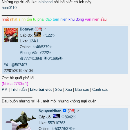
Những người đã like
laibiband
bởi bài viết có ích này:
hoai0110
_______________
n
h
ấ
t
n
h
ậ
t
s
i
n
h
t
ồ
n
t
u
p
h
ả
i
đ
ạ
o
t
a
m
n
i
ê
n
k
h
u
đ
ộ
n
g
v
ạ
n
n
i
ê
n
s
ầ
u
Dotuyet
(
Off
) ♂️
Cấp độ:
♡122♡
Like:
124
/
1
Online:
✨46/5379✨
Phong Vân
⚡22/2⚡
🩸???/4139🩸
🌟0/1695🌟
#4
-
@507407
22/01/2019 07:04
One hit quái phê lòi
(Nokia 2730c-1)
PM
|
Trích dẫn
|
Like bài viết
|
Sửa
|
Xóa
|
Báo cáo
|
Cảnh cáo
_______________
Đau buồn nhưng rơi lệ , mệt mỏi nhưng không ngủ quên .
NguyenNhan
(
Off
) ♂️
Cấp độ:
♡8942♡
Like:
557
/
10763
Online:
✨5327/5379✨