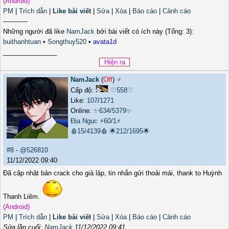
(Android)
PM
|
Trích dẫn
|
Like bài viết
|
Sửa
|
Xóa
|
Báo cáo
|
Cảnh cáo
------------
Những người đã like
NamJack
bởi bài viết có ích này (Tổng: 3):
buithanhtuan
•
Songthuy520
•
avata1d
_______________
NamJack
(
Off
) ♂️
Cấp độ:
♡558♡
Like:
107
/
1271
Online:
✨634/5379✨
Địa Ngục
⚡60/1⚡
🩸15/4139🩸
🌟212/1695🌟
#8
-
@526810
11/12/2022 09:40
Đã cập nhật bản crack cho giả lập, tin nhắn gửi thoải mái, thank to Huỳnh
Thanh Liêm.
(Android)
PM
|
Trích dẫn
|
Like bài viết
|
Sửa
|
Xóa
|
Báo cáo
|
Cảnh cáo
Sửa lần cuối:
NamJack
11/12/2022 09:41