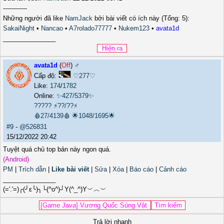
------------
Những người đã like
NamJack
bởi bài viết có ích này (Tổng: 5):
SakaiNight
•
Nancao
•
A7rolado77777
•
Nukem123
•
avata1d
_______________
avata1d
(
Off
) ♂️
Cấp độ:
♡277♡
Like:
174
/
1782
Online:
✨427/5379✨
?????
⚡??/??⚡
🩸27/4139🩸
🌟1048/1695🌟
#9
-
@526831
15/12/2022 20:42
Tuyệt quá chủ top bản này ngon quá.
(Android)
PM
|
Trích dẫn
|
Like bài viết
|
Sửa
|
Xóa
|
Báo cáo
|
Cảnh cáo
_______________
(='.'=)╭(╯ε╰)╮└(^o^)┘Y(^_^)Y︶︿︶
Trả lời nhanh