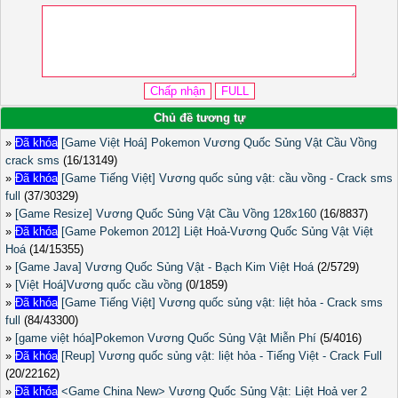
Chủ đề tương tự
»
Đã khóa
[Game Việt Hoá] Pokemon Vương Quốc Sủng Vật Cầu Vồng
crack sms
(16/13149)
»
Đã khóa
[Game Tiếng Việt] Vương quốc sủng vật: cầu vồng - Crack sms
full
(37/30329)
»
[Game Resize] Vương Quốc Sủng Vật Cầu Vồng 128x160
(16/8837)
»
Đã khóa
[Game Pokemon 2012] Liệt Hoả-Vương Quốc Sủng Vật Việt
Hoá
(14/15355)
»
[Game Java] Vương Quốc Sủng Vật - Bạch Kim Việt Hoá
(2/5729)
»
[Việt Hoá]Vương quốc cầu vồng
(0/1859)
»
Đã khóa
[Game Tiếng Việt] Vương quốc sủng vật: liệt hỏa - Crack sms
full
(84/43300)
»
[game việt hóa]Pokemon Vương Quốc Sủng Vật Miễn Phí
(5/4016)
»
Đã khóa
[Reup] Vương quốc sủng vật: liệt hỏa - Tiếng Việt - Crack Full
(20/22162)
»
Đã khóa
<Game China New> Vương Quốc Sủng Vật: Liệt Hoả ver 2