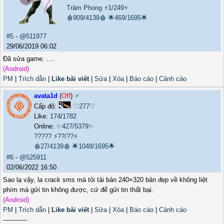
Trảm Phong
⚡1/249⚡
🩸909/4139🩸
🌟469/1695🌟
#5
-
@511977
29/06/2019 06:02
Đã sửa game. ....
(Android)
PM
|
Trích dẫn
|
Like bài viết
|
Sửa
|
Xóa
|
Báo cáo
|
Cảnh cáo
avata1d
(
Off
) ♂️
Cấp độ:
♡277♡
Like:
174
/
1782
Online:
✨427/5379✨
?????
⚡??/??⚡
🩸27/4139🩸
🌟1048/1695🌟
#6
-
@525911
02/06/2022 16:50
Sao lạ vậy, la crack sms mà tôi tải bản 240×320 bản đẹp về không liệt
phím mà gửi tin không được, cứ để gửi tin thất bại.
(Android)
PM
|
Trích dẫn
|
Like bài viết
|
Sửa
|
Xóa
|
Báo cáo
|
Cảnh cáo
------------