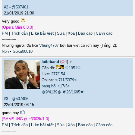
#2
-
@507401
21/01/2019 21:30
Very good
(Opera Mini 8.0.3)
PM
|
Trích dẫn
|
Like bài viết
|
Sửa
|
Xóa
|
Báo cáo
|
Cảnh cáo
------------
Những người đã like
Vhung4787
bởi bài viết có ích này (Tổng: 2):
Nph
•
Goku00010
laibiband
(
Off
) ♂️
Cấp độ:
♡1951♡
Like:
277
/
154
Online:
✨711/5379✨
bang hội
⚡17/5⚡
🩸9/4139🩸
🌟26/1695🌟
#3
-
@507406
22/01/2019 06:15
game hay
(SAMSUNG-gt-c3303k/1.0)
PM
|
Trích dẫn
|
Like bài viết
|
Sửa
|
Xóa
|
Báo cáo
|
Cảnh cáo
------------