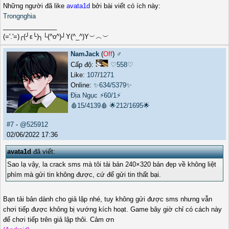
Những người đã like
avata1d
bởi bài viết có ích này:
Trongnghia
_______________
(='.'=)╭(╯ε╰)╮└(^o^)┘Y(^_^)Y︶︿︶
NamJack
(
Off
) ♂️
Cấp độ:
♡558♡
Like:
107
/
1271
Online:
✨634/5379✨
Địa Ngục
⚡60/1⚡
🩸15/4139🩸
🌟212/1695🌟
#7
-
@525912
02/06/2022 17:36
avata1d
đã viết:
Sao lạ vậy, la crack sms mà tôi tải bản 240×320 bản đẹp về không liệt
phím mà gửi tin không được, cứ để gửi tin thất bại.
Bạn tải bản dành cho giả lập nhé, tuy không gửi được sms nhưng vẫn
chơi tiếp được không bị vướng kích hoạt. Game bây giờ chỉ có cách này
để chơi tiếp trên giả lập thôi. Cảm ơn