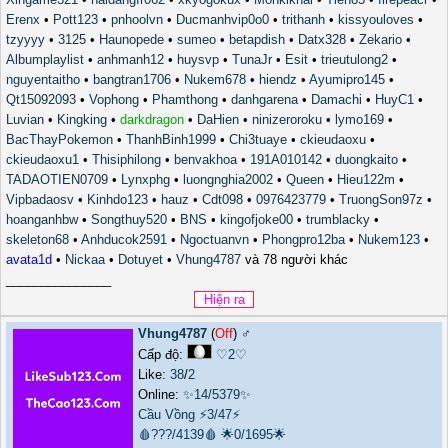
Erenx
•
Pott123
•
pnhoolvn
•
Ducmanhvip0o0
•
trithanh
•
kissyouloves
•
tzyyyy
•
3125
•
Haunopede
•
sumeo
•
betapdish
•
Datx328
•
Zekario
•
Albumplaylist
•
anhmanh12
•
huysvp
•
TunaJr
•
Esit
•
trieutulong2
•
nguyentaitho
•
bangtran1706
•
Nukem678
•
hiendz
•
Ayumipro145
•
Qt15092093
•
Vophong
•
Phamthong
•
danhgarena
•
Damachi
•
HuyC1
•
Luvian
•
Kingking
•
darkdragon
•
DaHien
•
ninizeroroku
•
lymo169
•
BacThayPokemon
•
ThanhBinh1999
•
Chi3tuaye
•
ckieudaoxu
•
ckieudaoxu1
•
Thisiphilong
•
benvakhoa
•
191A010142
•
duongkaito
•
TADAOTIEN0709
•
Lynxphg
•
luongnghia2002
•
Queen
•
Hieu122m
•
Vipbadaosv
•
Kinhdo123
•
hauz
•
Cdt098
•
0976423779
•
TruongSon97z
•
hoanganhbw
•
Songthuy520
•
BNS
•
kingofjoke00
•
trumblacky
•
skeleton68
•
Anhducok2591
•
Ngoctuanvn
•
Phongpro12ba
•
Nukem123
•
avata1d
•
Nickaa
•
Dotuyet
•
Vhung4787
và 78 người khác
_______________
Vhung4787
(
Off
) ♂️
Cấp độ:
♡2♡
Like:
38
/
2
Online:
✨14/5379✨
Cầu Vồng
⚡3/47⚡
🩸???/4139🩸
🌟0/1695🌟