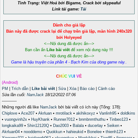
Tình Trạng: Việt Hoá bởi Bigame, Crack bởi skypeaful
Link tải game:
Tải
Dành cho giả lập
Bản này đã được crack lại để chạy trên giả lập, màn hình 240x320
bởi Holyeyed
<---Nội dung đã được ẩn--->
Bạn cần ấn
Like bài viết
để xem nội dung này !!!
<---Nội dung đã được ẩn--->
Game là hậu truyện của phần 4 - Bạch Kim của dòng game này..
C
H
Ú
C
V
U
I
V
Ẻ
(Android)
PM
|
Trích dẫn
|
Like bài viết
|
Sửa
|
Xóa
|
Báo cáo
|
Cảnh cáo
Sửa lần cuối:
NamJack
18/12/2022 07:06
------------
Những người đã like
NamJack
bởi bài viết có ích này (Tổng: 178):
Chiplove
•
Ace207
•
Akrluan
•
mrotilack
•
akihikoxyz
•
Vanlinh95
•
doldkins
•
vuongvinh2x
•
HuyKhank
•
Runner7012
•
bnmbnmthuthu
•
Tinbeo123
•
longkaika99
•
Shin12120Q
•
Dao2003
•
Balala
•
ducerlay
•
Seiken
•
Akrluan04
•
nooddemo
•
Quokkun
•
hahieukid
•
Bonelee
•
thienh123
•
Xingame321
•
haidangfr062
•
xkyogokux
•
Monkikhai
•
Tien85
•
firepeacr
•