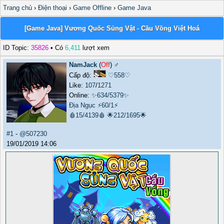
Trang chủ
›
Điện thoại
›
Game Offline
›
Game Java
[Game Java] Vương Quốc Sủng Vật - Cầu Vồng Việt Hoá
ID Topic:
35826
• Có
6,411
lượt xem
NamJack
(
Off
) ♂️
Cấp độ:
♡558♡
Like:
107
/
1271
Online:
✨634/5379✨
Địa Ngục
⚡60/1⚡
🩸15/4139🩸
🌟212/1695🌟
#1
-
@507230
19/01/2019 14:06