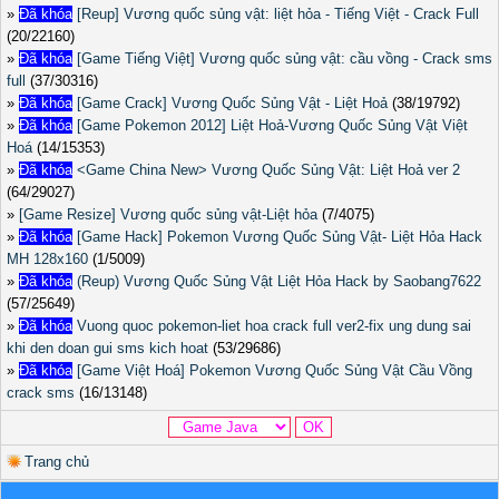
»
Đã khóa
[Reup] Vương quốc sủng vật: liệt hỏa - Tiếng Việt - Crack Full
(20/22160)
»
Đã khóa
[Game Tiếng Việt] Vương quốc sủng vật: cầu vồng - Crack sms
full
(37/30316)
»
Đã khóa
[Game Crack] Vương Quốc Sủng Vật - Liệt Hoả
(38/19792)
»
Đã khóa
[Game Pokemon 2012] Liệt Hoả-Vương Quốc Sủng Vật Việt
Hoá
(14/15353)
»
Đã khóa
<Game China New> Vương Quốc Sủng Vật: Liệt Hoả ver 2
(64/29027)
»
[Game Resize] Vương quốc sủng vật-Liệt hỏa
(7/4075)
»
Đã khóa
[Game Hack] Pokemon Vương Quốc Sủng Vật- Liệt Hỏa Hack
MH 128x160
(1/5009)
»
Đã khóa
(Reup) Vương Quốc Sủng Vật Liệt Hỏa Hack by Saobang7622
(57/25649)
»
Đã khóa
Vuong quoc pokemon-liet hoa crack full ver2-fix ung dung sai
khi den doan gui sms kich hoat
(53/29686)
»
Đã khóa
[Game Việt Hoá] Pokemon Vương Quốc Sủng Vật Cầu Vồng
crack sms
(16/13148)
Trang chủ