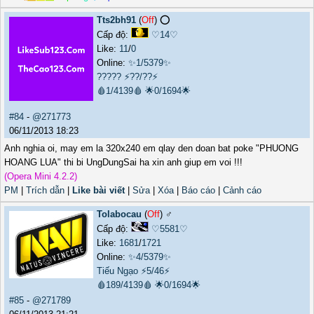
Tts2bh91
(
Off
) ⭕️
Cấp độ:
♡14♡
Like:
11
/
0
Online:
✨1/5379✨
?????
⚡??/??⚡
🩸1/4139🩸
🌟0/1694🌟
#84
-
@271773
06/11/2013 18:23
Anh nghia oi, may em la 320x240 em qlay den doan bat poke "PHUONG
HOANG LUA" thi bi UngDungSai ha xin anh giup em voi !!!
(Opera Mini 4.2.2)
PM
|
Trích dẫn
|
Like bài viết
|
Sửa
|
Xóa
|
Báo cáo
|
Cảnh cáo
Tolabocau
(
Off
) ♂️
Cấp độ:
♡5581♡
Like:
1681
/
1721
Online:
✨4/5379✨
Tiếu Ngạo
⚡5/46⚡
🩸189/4139🩸
🌟0/1694🌟
#85
-
@271789