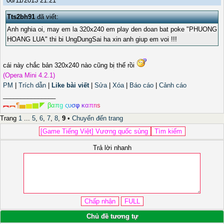
06/11/2013 21:21
Tts2bh91
đã viết:
Anh nghia oi, may em la 320x240 em play den doan bat poke "PHUONG
HOANG LUA" thi bi UngDungSai ha xin anh giup em voi !!!
cái này chắc bản 320x240 nào cũng bị thế rồi
(Opera Mini 4.2.1)
PM
|
Trích dẫn
|
Like bài viết
|
Sửa
|
Xóa
|
Báo cáo
|
Cảnh cáo
_______________
︻
︻
¶
▅
▆
▇
◤
β
α
π
g
ς
υ
σ
φ
κ
α
π
r
ι
s
Trang
1
...
5
,
6
,
7
,
8
,
9
•
Chuyển đến trang
Trả lời nhanh
Chủ đề tương tự