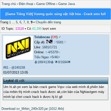
Trang chủ
›
Điện thoại
›
Game Offline
›
Game Java
[Game Tiếng Việt] Vương quốc sủng vật: liệt hỏa - Crack sms full
Trang
1
...
5
,
6
,
7
,
8
,
9
•
Chuyển đến trang
ID Topic:
13118
• Có
43,295
lượt xem
Tolabocau
(
Off
) ♂️
Cấp độ:
♡5581♡
Like:
1681
/
1721
Online:
✨4/5379✨
Tiếu Ngạo
⚡5/46⚡
🩸189/4139🩸
🌟0/1694🌟
#81
-
@240158
01/07/2013 13:05
Lzykid
đã viết:
Um hi.ah pn xem lại bản crack game Vqsv của web mình đi,phiên bản
của mrbin thj mình crack hack được ak,còn bản của Nghiaxtgem máy
mình lại chơi crack hack k được.hj kì gê
Download sv_Mrbin_240x320.jar (1012.4kb)