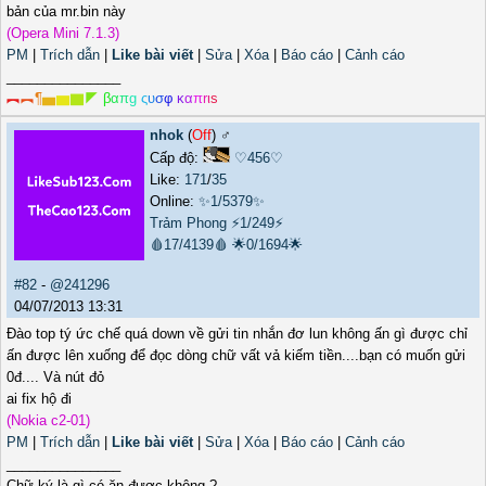
bản của mr.bin này
(Opera Mini 7.1.3)
PM
|
Trích dẫn
|
Like bài viết
|
Sửa
|
Xóa
|
Báo cáo
|
Cảnh cáo
_______________
︻
︻
¶
▅
▆
▇
◤
β
α
π
g
ς
υ
σ
φ
κ
α
π
r
ι
s
nhok
(
Off
) ♂️
Cấp độ:
♡456♡
Like:
171
/
35
Online:
✨1/5379✨
Trảm Phong
⚡1/249⚡
🩸17/4139🩸
🌟0/1694🌟
#82
-
@241296
04/07/2013 13:31
Đào top tý ức chế quá down về gửi tin nhắn đơ lun không ấn gì được chỉ
ấn được lên xuống để đọc dòng chữ vất vả kiếm tiền....bạn có muốn gửi
0đ.... Và nút đỏ
ai fix hộ đi
(Nokia c2-01)
PM
|
Trích dẫn
|
Like bài viết
|
Sửa
|
Xóa
|
Báo cáo
|
Cảnh cáo
_______________
Chữ ký là gì,có ăn được không ?