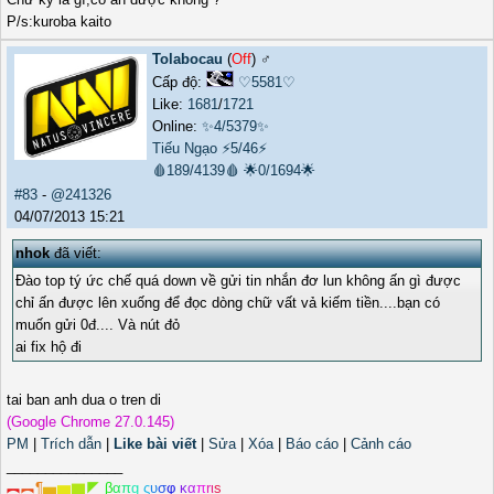
P/s:kuroba kaito
Tolabocau
(
Off
) ♂️
Cấp độ:
♡5581♡
Like:
1681
/
1721
Online:
✨4/5379✨
Tiếu Ngạo
⚡5/46⚡
🩸189/4139🩸
🌟0/1694🌟
#83
-
@241326
04/07/2013 15:21
nhok
đã viết:
Đào top tý ức chế quá down về gửi tin nhắn đơ lun không ấn gì được
chỉ ấn được lên xuống để đọc dòng chữ vất vả kiếm tiền....bạn có
muốn gửi 0đ.... Và nút đỏ
ai fix hộ đi
tai ban anh dua o tren di
(Google Chrome 27.0.145)
PM
|
Trích dẫn
|
Like bài viết
|
Sửa
|
Xóa
|
Báo cáo
|
Cảnh cáo
_______________
︻
︻
¶
▅
▆
▇
◤
β
α
π
g
ς
υ
σ
φ
κ
α
π
r
ι
s