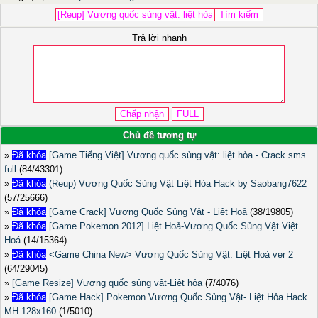
Trả lời nhanh
Chủ đề tương tự
»
Đã khóa
[Game Tiếng Việt] Vương quốc sủng vật: liệt hỏa - Crack sms
full
(84/43301)
»
Đã khóa
(Reup) Vương Quốc Sủng Vật Liệt Hỏa Hack by Saobang7622
(57/25666)
»
Đã khóa
[Game Crack] Vương Quốc Sủng Vật - Liệt Hoả
(38/19805)
»
Đã khóa
[Game Pokemon 2012] Liệt Hoả-Vương Quốc Sủng Vật Việt
Hoá
(14/15364)
»
Đã khóa
<Game China New> Vương Quốc Sủng Vật: Liệt Hoả ver 2
(64/29045)
»
[Game Resize] Vương quốc sủng vật-Liệt hỏa
(7/4076)
»
Đã khóa
[Game Hack] Pokemon Vương Quốc Sủng Vật- Liệt Hỏa Hack
MH 128x160
(1/5010)