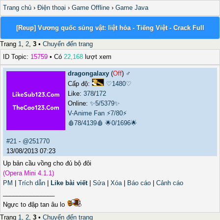
Trang chủ
›
Điện thoại
›
Game Offline
›
Game Java
[Reup] Vương quốc sủng vật: liệt hỏa - Tiếng Việt - Crack Full
Trang
1
,
2
,
3
•
Chuyển đến trang
ID Topic:
15759
• Có
22,168
lượt xem
dragongalaxy
(
Off
) ♂️
Cấp độ:
♡1480♡
Like:
378
/
172
Online:
✨5/5379✨
V-Anime Fan
⚡7/80⚡
🩸78/4139🩸
🌟0/1696🌟
#21
-
@251770
13/08/2013 07:23
Up bản cầu vồng cho đủ bộ đôi
(Opera Mini 4.1.1)
PM
|
Trích dẫn
|
Like bài viết
|
Sửa
|
Xóa
|
Báo cáo
|
Cảnh cáo
_______________
Ngực to đập tan âu lo
Trang
1
,
2
,
3
•
Chuyển đến trang