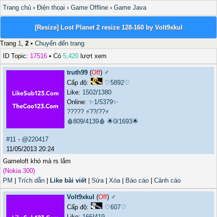
Trang chủ
›
Điện thoại
›
Game Offline
›
Game Java
[Resize] Lost Planet 2 resize 128-160 by Volt9xkul
Trang
1
,
2
•
Chuyển đến trang
ID Topic:
17516
• Có
5,420
lượt xem
truth99
(
Off
) ♂️
Cấp độ:
♡5892♡
Like:
1502
/
1380
Online:
✨1/5379✨
?????
⚡??/??⚡
🩸809/4139🩸
🌟0/1693🌟
#11
-
@220417
11/05/2013 20:24
Gameloft khó mà rs lắm
(Nokia 300)
PM
|
Trích dẫn
|
Like bài viết
|
Sửa
|
Xóa
|
Báo cáo
|
Cảnh cáo
Volt9xkul
(
Off
) ♂️
Cấp độ:
♡607♡
Like:
166
/
419