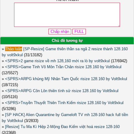
Chủ đề tương tự
»
Thảo luận
[SP-Resize] Game thiên thần sa ngã 2 resize thành 128.160
by volt9xkul
(31/13182)
»
<SPRS>2 game risize về mh 128,160 mới ra lò by volt9xkul
(17/6942)
»
<SPRS>Game Tinh Võ Môn Trần Chân risize 128.160 by Volt9xkul
(12/5527)
»
<SPRS>ARPG khủng Mỹ Nhân Tam Quốc risize 128.160 by Volt9xkul
(18/7215)
»
<SPRS>ARPG Côn Lôn thiên tình sử risize 128.160 by Volt9xkul
(10/5116)
»
<SPRS>Truyền Thuyết Thiên Tình Kiếm risize 128.160 by Volt9xkul
(5/3286)
»
[SP HACK] Alien Quarantine by Gameloft TV mh 128-160 hack full tiền
by Volt9xkul
(3/2833)
»
[Resize] Tu Ma Kì Hiệp 2-Mộng Đao Kiếm việt hoá resize 128-160
(2/2368)