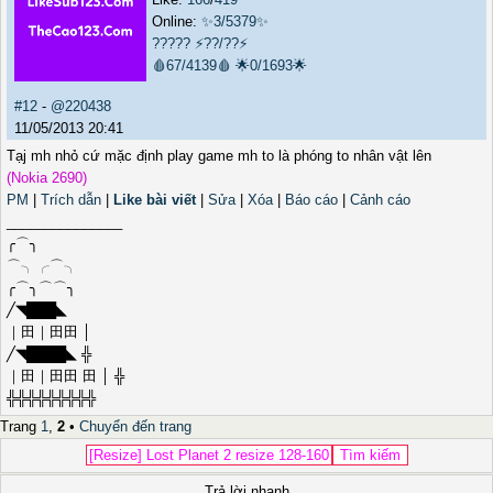
Online:
✨3/5379✨
?????
⚡??/??⚡
🩸67/4139🩸
🌟0/1693🌟
#12
-
@220438
11/05/2013 20:41
Tạj mh nhỏ cứ mặc định play game mh to là phóng to nhân vật lên
(Nokia 2690)
PM
|
Trích dẫn
|
Like bài viết
|
Sửa
|
Xóa
|
Báo cáo
|
Cảnh cáo
_______________
╭⌒╮
⌒╮╭⌒╮
╭⌒╮⌒⌒╮
╱◥███◣
｜田｜田田 │
╱◥████◣ ╬
｜田｜田田 田 │ ╬
╬╬╬╬╬╬╬╬╬
Trang
1
,
2
•
Chuyển đến trang
Trả lời nhanh