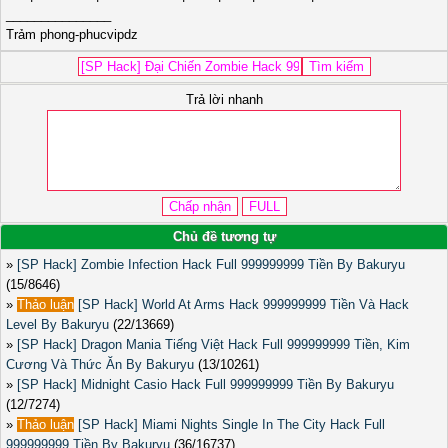
_______________
Trảm phong-phucvipdz
Trả lời nhanh
Chủ đề tương tự
»
[SP Hack] Zombie Infection Hack Full 999999999 Tiền By Bakuryu
(15/8646)
»
Thảo luận
[SP Hack] World At Arms Hack 999999999 Tiền Và Hack
Level By Bakuryu
(22/13669)
»
[SP Hack] Dragon Mania Tiếng Việt Hack Full 999999999 Tiền, Kim
Cương Và Thức Ăn By Bakuryu
(13/10261)
»
[SP Hack] Midnight Casio Hack Full 999999999 Tiền By Bakuryu
(12/7274)
»
Thảo luận
[SP Hack] Miami Nights Single In The City Hack Full
999999999 Tiền By Bakuryu
(36/16737)