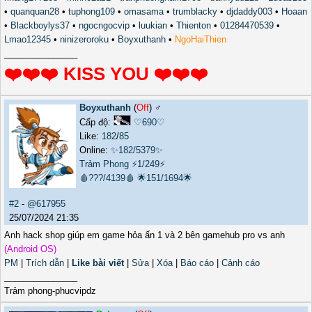
•
quanquan28
•
tuphong109
•
omasama
•
trumblacky
•
djdaddy003
•
Hoaan
•
Blackboylys37
•
ngocngocvip
•
luukian
•
Thienton
•
01284470539
•
Lmao12345
•
ninizeroroku
•
Boyxuthanh
•
NgoHaiThien
_______________
❤️❤️❤️ KISS YOU ❤️❤️❤️
Boyxuthanh
(
Off
) ♂️
Cấp độ:
♡690♡
Like:
182
/
85
Online:
✨182/5379✨
Trảm Phong
⚡1/249⚡
🩸???/4139🩸
🌟151/1694🌟
#2
-
@617955
25/07/2024 21:35
Anh hack shop giúp em game hỏa ấn 1 và 2 bên gamehub pro vs anh
(Android OS)
PM
|
Trích dẫn
|
Like bài viết
|
Sửa
|
Xóa
|
Báo cáo
|
Cảnh cáo
_______________
Trảm phong-phucvipdz