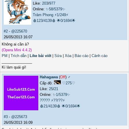
Like:
203
/
977
Online:
✨58/5379✨
Trảm Phong
⚡1/249⚡
🩸123/4139🩸
🌟0/1694🌟
#2
-
@225670
26/05/2013 16:07
Không ai cần à?
(Opera Mini 4.4.2)
PM
|
Trích dẫn
|
Like bài viết
|
Sửa
|
Xóa
|
Báo cáo
|
Cảnh cáo
_______________
Kí làm quái gì!
Hahagawa
(
Off
) ♂️
Cấp độ:
♡275♡
Like:
25
/
21
Online:
✨1/5379✨
?????
⚡??/??⚡
🩸21/4139🩸
🌟0/1694🌟
#3
-
@225673
26/05/2013 16:09