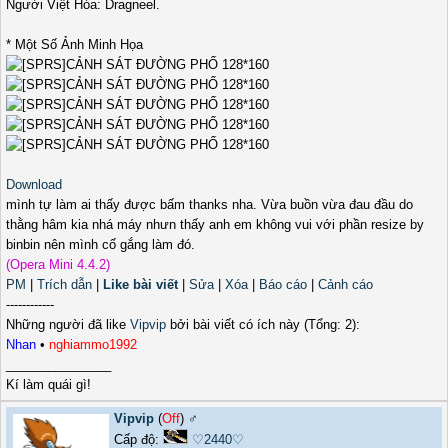
Người Việt Hóa: Dragneel.
* Một Số Ảnh Minh Họa
Download
mình tự làm ai thấy được bấm thanks nha. Vừa buồn vừa đau đầu do
thằng hâm kia nhá máy nhưn thấy anh em không vui với phần resize by
binbin nên mình cố gắng làm đó.
(Opera Mini 4.4.2)
PM
|
Trích dẫn
|
Like bài viết
|
Sửa
|
Xóa
|
Báo cáo
|
Cảnh cáo
------------
Những người đã like
Vipvip
bởi bài viết có ích này (Tổng: 2):
Nhan
•
nghiammo1992
_______________
Kí làm quái gì!
Vipvip
(
Off
) ♂️
Cấp độ:
♡2440♡