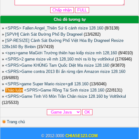
Chủ đề tương tự
»
<SPRS> Fallen Angel_Thiên Sứ 6 cánh risize 128.160
(8/3138)
»
[SPVH] Cảnh Sát Đường Phố By Dragneel
(13/6282)
»
[SP-RESIZE] Cảnh Sát Đường Phố Việt Hóa By Dragneel Resize
128x160 By Binbin
(15/7419)
»
<sprs>game MaGiới Trường thiên hạo kiếp risize mh 128,160
(8/4010)
»
<SPRS>2 game risize về mh 128,160 mới ra lò by volt9xkul
(17/6946)
»
<SPRS>Game KHỦNG Tam Quốc Diệt Ma risize 128.160
(9/3870)
»
<SPRS>Game contra 2013 Bí ẩn rừng rậm Amazon risize 128.160
(18/6893)
»
<SPRS>game Super Mario risize+gdl 128.160
(13/6046)
»
Thảo luận
<SPRS>Game Rồng Tái Sinh risize 128.160
(22/8131)
»
<SPRS>Game Tinh Võ Môn Trần Chân risize 128.160 by Volt9xkul
(12/5533)
Trang chủ
© 2012-3000
CHIASE123.COM