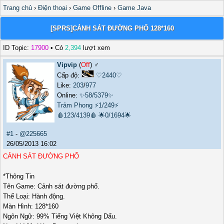
Trang chủ
›
Điện thoại
›
Game Offline
›
Game Java
[SPRS]CẢNH SÁT ĐƯỜNG PHỐ 128*160
ID Topic:
17900
• Có
2,394
lượt xem
Vipvip
(
Off
) ♂️
Cấp độ:
♡2440♡
Like:
203
/
977
Online:
✨58/5379✨
Trảm Phong
⚡1/249⚡
🩸123/4139🩸
🌟0/1694🌟
#1
-
@225665
26/05/2013 16:02
CẢNH SÁT ĐƯỜNG PHỐ
*Thông Tin
Tên Game: Cảnh sát đường phố.
Thể Loại: Hành động.
Màn Hình: 128*160
Ngôn Ngữ: 99% Tiếng Việt Không Dấu.