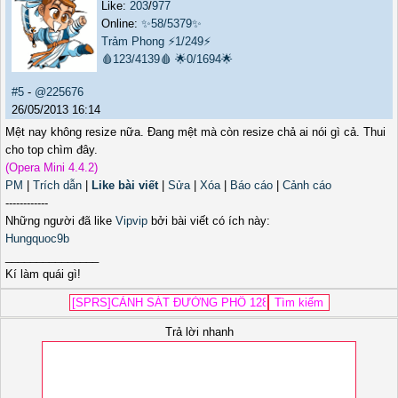
Like:
203
/
977
Online:
✨58/5379✨
Trảm Phong
⚡1/249⚡
🩸123/4139🩸
🌟0/1694🌟
#5
-
@225676
26/05/2013 16:14
Mệt nay không resize nữa. Đang mệt mà còn resize chả ai nói gì cả. Thui
cho top chìm đây.
(Opera Mini 4.4.2)
PM
|
Trích dẫn
|
Like bài viết
|
Sửa
|
Xóa
|
Báo cáo
|
Cảnh cáo
------------
Những người đã like
Vipvip
bởi bài viết có ích này:
Hungquoc9b
_______________
Kí làm quái gì!
Trả lời nhanh