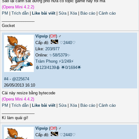
Sao lại cảnh sát đườg phố nữa có topic game này rôi mà
(Opera Mini 4.2.2)
PM
|
Trích dẫn
|
Like bài viết
|
Sửa
|
Xóa
|
Báo cáo
|
Cảnh cáo
_______________
Gocket
Vipvip
(
Off
) ♂️
Cấp độ:
♡2440♡
Like:
203
/
977
Online:
✨58/5379✨
Trảm Phong
⚡1/249⚡
🩸123/4139🩸
🌟0/1694🌟
#4
-
@225674
26/05/2013 16:10
Cái này resize bằng bytecode
(Opera Mini 4.4.2)
PM
|
Trích dẫn
|
Like bài viết
|
Sửa
|
Xóa
|
Báo cáo
|
Cảnh cáo
_______________
Kí làm quái gì!
Vipvip
(
Off
) ♂️
Cấp độ:
♡2440♡