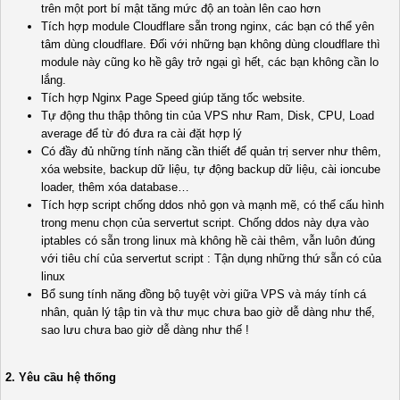
trên một port bí mật tăng mức độ an toàn lên cao hơn
Tích hợp module Cloudflare sẵn trong nginx, các bạn có thể yên
tâm dùng cloudflare. Đối với những bạn không dùng cloudflare thì
module này cũng ko hề gây trở ngại gì hết, các bạn không cần lo
lắng.
Tích hợp Nginx Page Speed giúp tăng tốc website.
Tự động thu thập thông tin của VPS như Ram, Disk, CPU, Load
average để từ đó đưa ra cài đặt hợp lý
Có đầy đủ những tính năng cần thiết để quản trị server như thêm,
xóa website, backup dữ liệu, tự động backup dữ liệu, cài ioncube
loader, thêm xóa database…
Tích hợp script chống ddos nhỏ gọn và mạnh mẽ, có thể cấu hình
trong menu chọn của servertut script. Chống ddos này dựa vào
iptables có sẵn trong linux mà không hề cài thêm, vẫn luôn đúng
với tiêu chí của servertut script : Tận dụng những thứ sẵn có của
linux
Bổ sung tính năng đồng bộ tuyệt vời giữa VPS và máy tính cá
nhân, quản lý tập tin và thư mục chưa bao giờ dễ dàng như thế,
sao lưu chưa bao giờ dễ dàng như thế !
2. Yêu cầu hệ thống