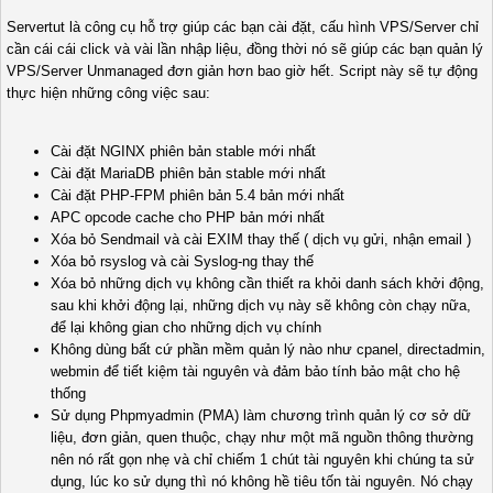
Servertut là công cụ hỗ trợ giúp các bạn cài đặt, cấu hình VPS/Server chỉ
cần cái cái click và vài lần nhập liệu, đồng thời nó sẽ giúp các bạn quản lý
VPS/Server Unmanaged đơn giản hơn bao giờ hết. Script này sẽ tự động
thực hiện những công việc sau:
Cài đặt NGINX phiên bản stable mới nhất
Cài đặt MariaDB phiên bản stable mới nhất
Cài đặt PHP-FPM phiên bản 5.4 bản mới nhất
APC opcode cache cho PHP bản mới nhất
Xóa bỏ Sendmail và cài EXIM thay thế ( dịch vụ gửi, nhận email )
Xóa bỏ rsyslog và cài Syslog-ng thay thế
Xóa bỏ những dịch vụ không cần thiết ra khỏi danh sách khởi động,
sau khi khởi động lại, những dịch vụ này sẽ không còn chạy nữa,
để lại không gian cho những dịch vụ chính
Không dùng bất cứ phần mềm quản lý nào như cpanel, directadmin,
webmin để tiết kiệm tài nguyên và đảm bảo tính bảo mật cho hệ
thống
Sử dụng Phpmyadmin (PMA) làm chương trình quản lý cơ sở dữ
liệu, đơn giản, quen thuộc, chạy như một mã nguồn thông thường
nên nó rất gọn nhẹ và chỉ chiếm 1 chút tài nguyên khi chúng ta sử
dụng, lúc ko sử dụng thì nó không hề tiêu tốn tài nguyên. Nó chạy