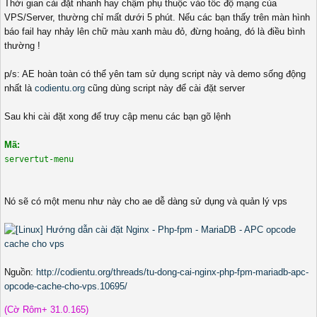
Thời gian cài đặt nhanh hay chậm phụ thuộc vào tốc độ mạng của
VPS/Server, thường chỉ mất dưới 5 phút. Nếu các bạn thấy trên màn hình
báo fail hay nhảy lên chữ màu xanh màu đỏ, đừng hoảng, đó là điều bình
thường !
p/s: AE hoàn toàn có thể yên tam sử dụng script này và demo sống động
nhất là
codientu.org
cũng dùng script này để cài đặt server
Sau khi cài đặt xong để truy cập menu các bạn gõ lệnh
Mã:
servertut-menu
Nó sẽ có một menu như này cho ae dễ dàng sử dụng và quản lý vps
Nguồn:
http://codientu.org/threads/tu-dong-cai-nginx-php-fpm-mariadb-apc-
opcode-cache-cho-vps.10695/
(Cờ Rôm+ 31.0.165)