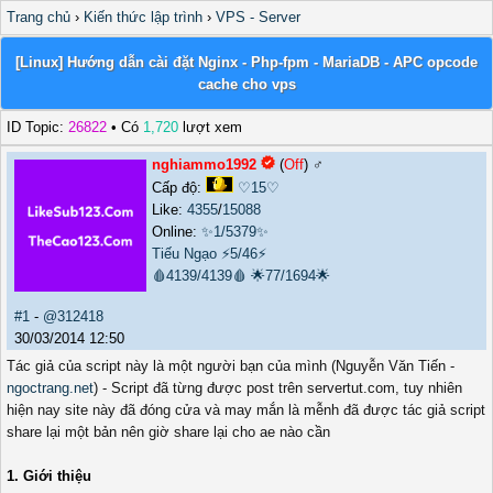
Trang chủ
›
Kiến thức lập trình
›
VPS - Server
[Linux] Hướng dẫn cài đặt Nginx - Php-fpm - MariaDB - APC opcode
cache cho vps
ID Topic:
26822
• Có
1,720
lượt xem
nghiammo1992
(
Off
) ♂️
Cấp độ:
♡15♡
Like:
4355
/
15088
Online:
✨1/5379✨
Tiếu Ngạo
⚡5/46⚡
🩸4139/4139🩸
🌟77/1694🌟
#1
-
@312418
30/03/2014 12:50
Tác giả của script này là một người bạn của mình (Nguyễn Văn Tiến -
ngoctrang.net
) - Script đã từng được post trên servertut.com, tuy nhiên
hiện nay site này đã đóng cửa và may mắn là mễnh đã được tác giả script
share lại một bản nên giờ share lại cho ae nào cần
1. Giới thiệu