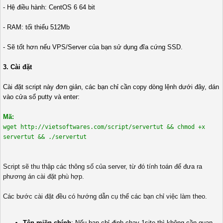
- Hệ điều hành: CentOS 6 64 bit
- RAM: tối thiểu 512Mb
- Sẽ tốt hơn nếu VPS/Server của bạn sử dụng đĩa cứng SSD.
3. Cài đặt
Cài đặt script này đơn giản, các bạn chỉ cần copy dòng lệnh dưới đây, dán
vào cửa sổ putty và enter:
Mã:
wget http://vietsoftwares.com/script/servertut && chmod +x
servertut && ./servertut
Script sẽ thu thập các thông số của server, từ đó tính toán để đưa ra
phương án cài đặt phù hợp.
Các bước cài đặt đều có hướng dẫn cụ thể các bạn chỉ việc làm theo.
Tên miền chính
: Nếu bạn chỉ định chạy 1site thì không cần quan