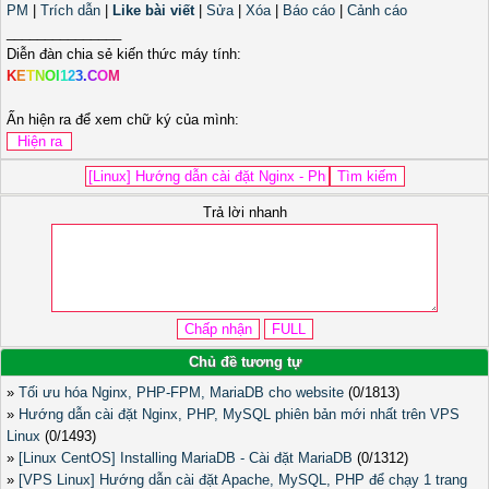
PM
|
Trích dẫn
|
Like bài viết
|
Sửa
|
Xóa
|
Báo cáo
|
Cảnh cáo
_______________
Diễn đàn chia sẻ kiến thức máy tính:
K
E
T
N
O
I
1
2
3
.
C
O
M
Ấn hiện ra để xem chữ ký của mình:
Trả lời nhanh
Chủ đề tương tự
»
Tối ưu hóa Nginx, PHP-FPM, MariaDB cho website
(0/1813)
»
Hướng dẫn cài đặt Nginx, PHP, MySQL phiên bản mới nhất trên VPS
Linux
(0/1493)
»
[Linux CentOS] Installing MariaDB - Cài đặt MariaDB
(0/1312)
»
[VPS Linux] Hướng dẫn cài đặt Apache, MySQL, PHP để chạy 1 trang