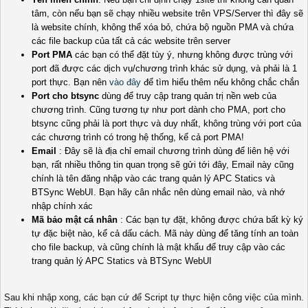
tâm, còn nếu bạn sẽ chạy nhiều website trên VPS/Server thì đây sẽ
là website chính, không thể xóa bỏ, chứa bộ nguồn PMA và chứa
các file backup của tất cả các website trên server
Port PMA
các bạn có thể đặt tùy ý, nhưng không được trùng với
port đã được các dịch vụ/chương trình khác sử dụng, và phải là 1
port thực. Bạn nên
vào đây
để tìm hiểu thêm nếu không chắc chắn
Port cho btsync
dùng để truy cập trang quản trị nền web của
chương trình. Cũng tương tự như port dành cho PMA, port cho
btsync cũng phải là port thực và duy nhất, không trùng với port của
các chương trình có trong hệ thống, kể cả port PMA!
Email
: Đây sẽ là địa chỉ email chương trình dùng để liên hệ với
bạn, rất nhiều thông tin quan trọng sẽ gửi tới đây, Email này cũng
chính là tên đăng nhập vào các trang quản lý APC Statics và
BTSync WebUI. Bạn hãy cân nhắc nên dùng email nào, và nhớ
nhập chính xác
Mã bảo mật cá nhân
: Các bạn tự đặt, không được chứa bất kỳ ký
tự đặc biệt nào, kể cả dấu cách. Mã này dùng để tăng tính an toàn
cho file backup, và cũng chính là mật khẩu để truy cập vào các
trang quản lý APC Statics và BTSync WebUI
Sau khi nhập xong, các bạn cứ để Script tự thực hiện công việc của mình.