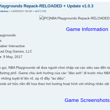
laygrounds Repack-RELOADED + Update v1.0.3
itelion
» 14/05/2017 00:30 »
@471706
Game Information
laygrounds
ts
Saber Interactive
Mad Dog Games, LLC
e
: 9 May, 2017
 gọi, NBA Playgrounds sẽ đưa người chơi nhập vai các siêu sao đến t
đường phố. Game chịu ảnh hưởng của các "đàn anh" đi trước như NBA
 những tuyệt kĩ lên rổ, úp rổ đầy "ảo diệu".
nds sở hữu nền đồ họa theo hơi hướng hoạt hình với những nhân vật 
Game Screenshots