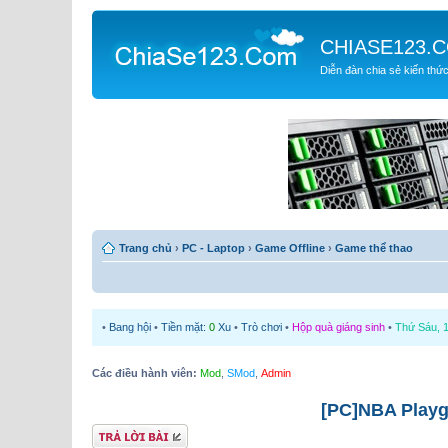
CHIASE123.
Diễn đàn chia sẻ kiến thứ
Trang chủ
›
PC - Laptop
›
Game Offline
›
Game thể thao
•
Bang hội
•
Tiền mặt:
0
Xu
•
Trò chơi
•
Hộp quà giáng sinh
•
Thứ Sáu, 1
Các điều hành viên:
Mod
,
SMod
,
Admin
[PC]NBA Play
Gửi bài trả lời