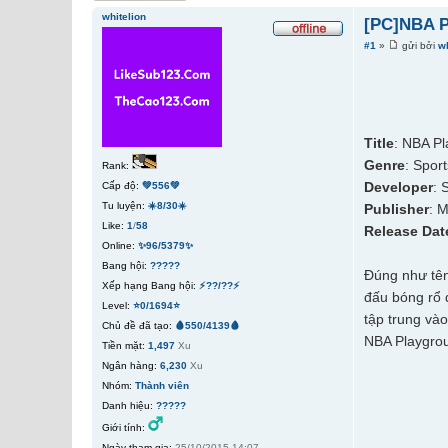
whitelion
[PC]NBA P
#1
»
gửi bởi
wh
Title
: NBA P
Genre
: Spor
Rank:
Developer
: 
Cấp độ:
💚556💚
Tu luyện:
☀️8/30☀️
Publisher
: 
Like:
1
/
58
Release Dat
Online:
✨96/5379✨
Bang hội:
?????
Đúng như tên
Xếp hạng Bang hội:
⚡??/??⚡
đấu bóng rổ 
Level:
⭐0/1694⭐
tập trung vào
Chủ đề đã tạo:
🩸550/4139🩸
NBA Playgrou
Tiền mặt:
1,497
Xu
Ngân hàng:
6,230
Xu
Nhóm:
Thành viên
Danh hiệu:
?????
Giới tính:
Ngày tham gia:
25/10/2015 14:07