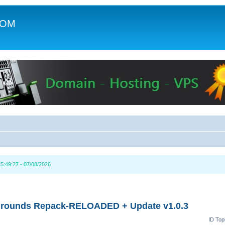
COM
c
5:49:27 - 07/08/2026
grounds Repack-RELOADED + Update v1.0.3
ID Top