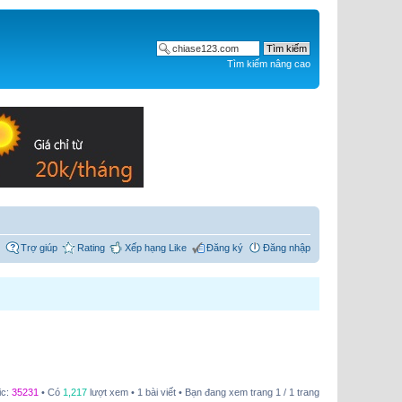
Tìm kiếm nâng cao
Trợ giúp
Rating
Xếp hạng Like
Đăng ký
Đăng nhập
ic:
35231
• Có
1,217
lượt xem • 1 bài viết • Bạn đang xem trang
1
/
1
trang