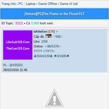
Trang chủ
›
PC - Laptop
›
Game Offline
›
Game trí tuệ
[4share][PC]The Flame in the Flood-FLT
ID Topic:
33111
• Có
2,868
lượt xem
whitelion
(
Off
) ♂️
Cấp độ:
♡556♡
Like:
1
/
58
Online:
✨96/5379✨
?????
⚡??/??⚡
🩸550/4139🩸
🌟0/1695🌟
#1
-
@435501
26/02/2016 11:46