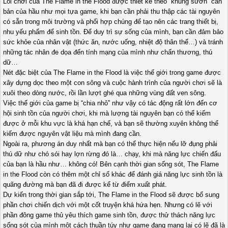
Lối chơi của The Flame in the Flood được thiết kế theo “khung sườn” căn
bản của hầu như mọi tựa game, khi bạn cần phải thu thập các tài nguyên
có sẵn trong môi trường và phối hợp chúng để tạo nên các trang thiết bị,
nhu yếu phẩm để sinh tồn. Để duy trì sự sống của mình, bạn cần đảm bảo
sức khỏe của nhân vật (thức ăn, nước uống, nhiệt độ thân thể…) và tránh
những tác nhân đe dọa đến tính mạng của mình như chấn thương, thú
dữ…
Nét đặc biệt của The Flame in the Flood là việc thế giới trong game được
xây dựng dọc theo một con sông và cuộc hành trình của người chơi sẽ là
xuôi theo dòng nước, rồi lần lượt ghé qua những vùng đất ven sông.
Việc thế giới của game bị “chia nhỏ” như vậy có tác động rất lớn đến cơ
hội sinh tồn của người chơi, khi mà lượng tài nguyên bạn có thể kiếm
được ở mỗi khu vực là khá hạn chế, và bạn sẽ thường xuyên không thể
kiếm được nguyên vật liệu mà mình đang cần.
Ngoài ra, phương án duy nhất mà bạn có thể thực hiện nếu lỡ đụng phải
thú dữ như chó sói hay lợn rừng đó là… chạy, khi mà năng lực chiến đấu
của bạn là hầu như… không có! Bên cạnh thời gian sống sót, The Flame
in the Flood còn có thêm một chỉ số khác để đánh giá năng lực sinh tồn là
quãng đường mà bạn đã đi được kể từ điểm xuất phát.
Dự kiến trong thời gian sắp tới, The Flame in the Flood sẽ được bổ sung
phần chơi chiến dịch với một cốt truyện khá hứa hẹn. Nhưng có lẽ với
phần đông game thủ yêu thích game sinh tồn, được thử thách năng lực
sống sót của mình một cách thuần túy như game đang mang lại có lẽ đã là