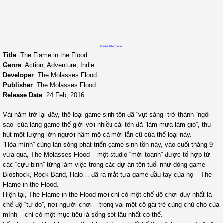
Game Information
Title
: The Flame in the Flood
Genre
: Action, Adventure, Indie
Developer
: The Molasses Flood
Publisher
: The Molasses Flood
Release Date
: 24 Feb, 2016
Vài năm trở lại đây, thể loại game sinh tồn đã “vụt sáng” trở thành “ngôi
sao” của làng game thế giới với nhiều cái tên đã “làm mưa làm gió”, thu
hút một lượng lớn người hâm mộ cả mới lẫn cũ của thể loại này.
“Hòa mình” cùng làn sóng phát triển game sinh tồn này, vào cuối tháng 9
vừa qua, The Molasses Flood – một studio “mới toanh” được tổ hợp từ
các “cựu binh” từng làm việc trong các dự án tên tuổi như dòng game
Bioshock, Rock Band, Halo… đã ra mắt tựa game đầu tay của họ – The
Flame in the Flood.
Hiện tại, The Flame in the Flood mới chỉ có một chế độ chơi duy nhất là
chế độ “tự do”, nơi người chơi – trong vai một cô gái trẻ cùng chú chó của
mình – chỉ có một mục tiêu là sống sót lâu nhất có thể.