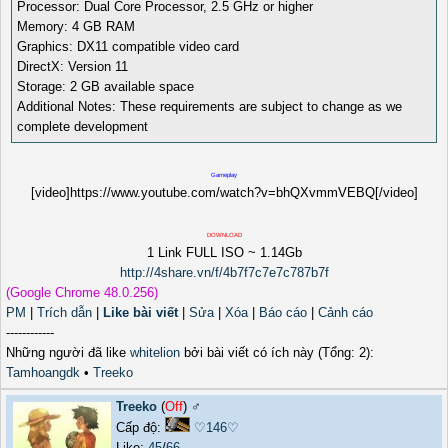
Processor: Dual Core Processor, 2.5 GHz or higher
Memory: 4 GB RAM
Graphics: DX11 compatible video card
DirectX: Version 11
Storage: 2 GB available space
Additional Notes: These requirements are subject to change as we
complete development
Gameplay
[video]https://www.youtube.com/watch?v=bhQXvmmVEBQ[/video]
DOWNLOAD
1 Link FULL ISO ~ 1.14Gb
http://4share.vn/f/4b7f7c7e7c787b7f
(Google Chrome 48.0.256)
PM
|
Trích dẫn
|
Like bài viết
|
Sửa
|
Xóa
|
Báo cáo
|
Cảnh cáo
------------
Những người đã like
whitelion
bởi bài viết có ích này (Tổng: 2):
Tamhoangdk
•
Treeko
Treeko
(
Off
) ♂️
Cấp độ:
♡146♡
Like:
45
/
66