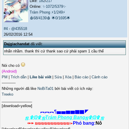
Like:
182
/
217
Online:
✨1072/5379✨
Trảm Phong
⚡1/249⚡
🩸68/4139🩸
🌟0/1695🌟
#4
-
@435518
26/02/2016 12:54
Dajgiachandat
đã viết:
nhấn nhầm. thank thì cứ thank sao cứ phải spam 1 cầu thế
Nói cho có
(Android)
PM
|
Trích dẫn
|
Like bài viết
|
Sửa
|
Xóa
|
Báo cáo
|
Cảnh cáo
------------
Những người đã like
NoBiTa01
bởi bài viết có ích này:
Treeko
_______________
[download=yellow]
︻︻︻¶▅▅▆▆▇▇◤
ஜ ۩۞۩ ஜTrảm Phong Bangஜ۩۞۩ ஜ
Phó bang:
Nô
✑✑ ₪₪₪₪₪₪₪₪₪₪₪➣