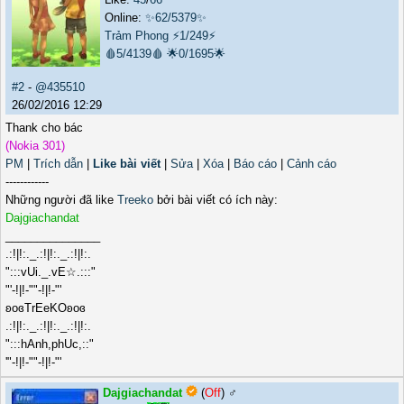
Online:
✨62/5379✨
Trảm Phong
⚡1/249⚡
🩸5/4139🩸
🌟0/1695🌟
#2
-
@435510
26/02/2016 12:29
Thank cho bác
(Nokia 301)
PM
|
Trích dẫn
|
Like bài viết
|
Sửa
|
Xóa
|
Báo cáo
|
Cảnh cáo
------------
Những người đã like
Treeko
bởi bài viết có ích này:
Dajgiachandat
_______________
.:!|!:._.:!|!:._.:!|!:.
":::vUi._.vE☆.:::"
"'-!|!-""-!|!-"'
ʚoɞTrEeKOʚoɞ
.:!|!:._.:!|!:._.:!|!:.
":::hAnh,phUc,::"
'"-!|!-""-!|!-"'
Dajgiachandat
(
Off
) ♂️