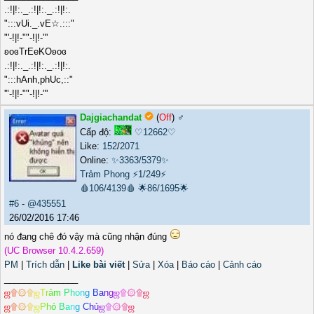
.:!|!:._.:!|!:._.:!|!:.
":::vUi._.vE☆.:::"
"'-!|!-""-!|!-"'
ʚoɞTrEeKOʚoɞ
.:!|!:._.:!|!:._.:!|!:.
":::hAnh,phUc,::"
'"-!|!-""-!|!-"'
Dajgiachandat
(
Off
) ♂️
Cấp độ:
♡12662♡
Like:
152
/
2071
Online:
✨3363/5379✨
Trảm Phong
⚡1/249⚡
🩸106/4139🩸
🌟86/1695🌟
#6
-
@435551
26/02/2016 17:46
nó đang chê đó vậy mà cũng nhận đúng
(UC Browser 10.4.2.659)
PM
|
Trích dẫn
|
Like bài viết
|
Sửa
|
Xóa
|
Báo cáo
|
Cảnh cáo
_______________
ஜ
۩
۞
۩
ஜ
T
r
ả
m
P
h
o
n
g
B
a
n
g
ஜ
۩
۞
۩
ஜ
ஜ
۩
۞
۩
ஜ
P
h
ó
B
a
n
g
C
h
ủ
ஜ
۩
۞
۩
ஜ