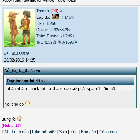
[/download][download=yellow][/download]
Treeko
(
Off
) ♂️
Cấp độ:
♡146♡
Like:
45
/
66
Online:
✨62/5379✨
Trảm Phong
⚡1/249⚡
🩸5/4139🩸
🌟0/1695🌟
#5
-
@435526
26/02/2016 14:25
Nô_Bi_Ta_01
đã viết:
Dajgiachandat
đã viết:
nhấn nhầm. thank thì cứ thank sao cứ phải spam 1 cầu thế
Nói cho có
đúng rồi
(Nokia 301)
PM
|
Trích dẫn
|
Like bài viết
|
Sửa
|
Xóa
|
Báo cáo
|
Cảnh cáo
_______________