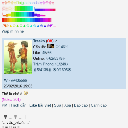
ஜ
۩
۞
۩
ஜ
D
a
j
g
i
a
c
h
a
n
d
a
t
ஜ
۩
۞
۩
ஜ
░
░
░
░
░
█
█
█
█
█
█
█
]
▄
▄
▄
▄
▄
▄
▄
▄
I
▂
▄
▅
█
█
█
█
█
█
█
█
█
▅
▄
▃
▂
I
█
█
█
█
█
█
█
█
█
█
█
█
█
█
█
█
█
█
█
]
.
◥
⊙
▲
⊙
▲
⊙
▲
⊙
▲
⊙
▲
⊙
▲
⊙
◤
.
.
.
Wap mình nè
Treeko
(
Off
) ♂️
Cấp độ:
♡146♡
Like:
45
/
66
Online:
✨62/5379✨
Trảm Phong
⚡1/249⚡
🩸5/4139🩸
🌟0/1695🌟
#7
-
@435566
26/02/2016 19:03
Thế là chê à
(Nokia 301)
PM
|
Trích dẫn
|
Like bài viết
|
Sửa
|
Xóa
|
Báo cáo
|
Cảnh cáo
_______________
.:!|!:._.:!|!:._.:!|!:.
":::vUi._.vE☆.:::"