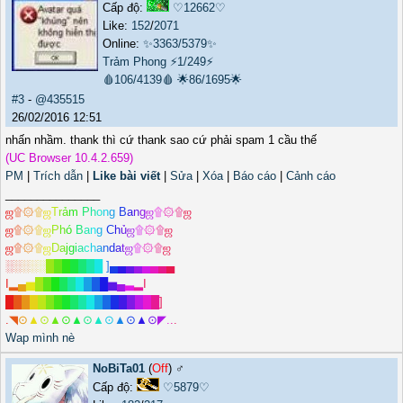
Cấp độ:
♡12662♡
Like:
152
/
2071
Online:
✨3363/5379✨
Trảm Phong
⚡1/249⚡
🩸106/4139🩸
🌟86/1695🌟
#3
-
@435515
26/02/2016 12:51
nhấn nhầm. thank thì cứ thank sao cứ phải spam 1 cầu thế
(UC Browser 10.4.2.659)
PM
|
Trích dẫn
|
Like bài viết
|
Sửa
|
Xóa
|
Báo cáo
|
Cảnh cáo
_______________
ஜ
۩
۞
۩
ஜ
T
r
ả
m
P
h
o
n
g
B
a
n
g
ஜ
۩
۞
۩
ஜ
ஜ
۩
۞
۩
ஜ
P
h
ó
B
a
n
g
C
h
ủ
ஜ
۩
۞
۩
ஜ
ஜ
۩
۞
۩
ஜ
D
a
j
g
i
a
c
h
a
n
d
a
t
ஜ
۩
۞
۩
ஜ
░
░
░
░
░
█
█
█
█
█
█
█
]
▄
▄
▄
▄
▄
▄
▄
▄
I
▂
▄
▅
█
█
█
█
█
█
█
█
█
▅
▄
▃
▂
I
█
█
█
█
█
█
█
█
█
█
█
█
█
█
█
█
█
█
█
]
.
◥
⊙
▲
⊙
▲
⊙
▲
⊙
▲
⊙
▲
⊙
▲
⊙
◤
.
.
.
Wap mình nè
NoBiTa01
(
Off
) ♂️
Cấp độ:
♡5879♡