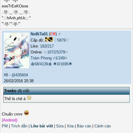
"'-!|!-""-!|!-"'
ʚoɞTrEeKOʚoɞ
.:!|!:._.:!|!:._.:!|!:.
":::hAnh,phUc,::"
'"-!|!-""-!|!-"'
NoBiTa01
(
Off
) ♂️
Cấp độ:
♡5879♡
Like:
182
/
217
Online:
✨1072/5379✨
Trảm Phong
⚡1/249⚡
🩸68/4139🩸
🌟0/1695🌟
#8
-
@435604
26/02/2016 20:38
Treeko
đã viết:
Thế là chê à
Chuẩn cmnr
(Android)
PM
|
Trích dẫn
|
Like bài viết
|
Sửa
|
Xóa
|
Báo cáo
|
Cảnh cáo
_______________