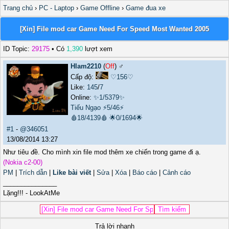
Trang chủ
›
PC - Laptop
›
Game Offline
›
Game đua xe
[Xin] File mod car Game Need For Speed Most Wanted 2005
ID Topic:
29175
• Có
1,390
lượt xem
Hlam2210
(
Off
) ♂️
Cấp độ:
♡156♡
Like:
145
/
7
Online:
✨1/5379✨
Tiếu Ngạo
⚡5/46⚡
🩸18/4139🩸
🌟0/1694🌟
#1
-
@346051
13/08/2014 13:27
Như tiêu đề. Cho mình xin file mod thêm xe chiến trong game đi ạ.
(Nokia c2-00)
PM
|
Trích dẫn
|
Like bài viết
|
Sửa
|
Xóa
|
Báo cáo
|
Cảnh cáo
_______________
Lặng!!! - LookAtMe
Trả lời nhanh