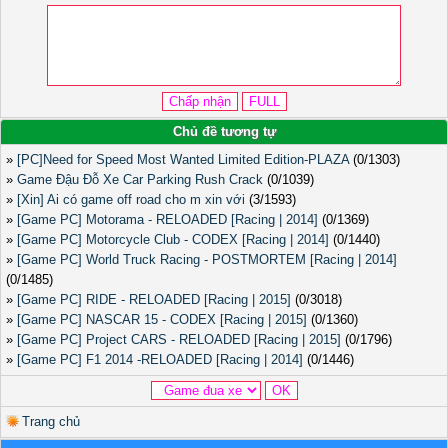
Chủ đề tương tự
»
[PC]Need for Speed Most Wanted Limited Edition-PLAZA
(0/1303)
»
Game Đậu Đỗ Xe Car Parking Rush Crack
(0/1039)
»
[Xin] Ai có game off road cho m xin với
(3/1593)
»
[Game PC] Motorama - RELOADED [Racing | 2014]
(0/1369)
»
[Game PC] Motorcycle Club - CODEX [Racing | 2014]
(0/1440)
»
[Game PC] World Truck Racing - POSTMORTEM [Racing | 2014]
(0/1485)
»
[Game PC] RIDE - RELOADED [Racing | 2015]
(0/3018)
»
[Game PC] NASCAR 15 - CODEX [Racing | 2015]
(0/1360)
»
[Game PC] Project CARS - RELOADED [Racing | 2015]
(0/1796)
»
[Game PC] F1 2014 -RELOADED [Racing | 2014]
(0/1446)
Trang chủ