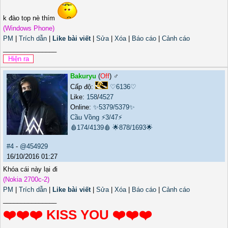
k đào top nè thím
(Windows Phone)
PM
|
Trích dẫn
|
Like bài viết
|
Sửa
|
Xóa
|
Báo cáo
|
Cảnh cáo
_______________
Bakuryu
(
Off
) ♂️
Cấp độ:
♡6136♡
Like:
158
/
4527
Online:
✨5379/5379✨
Cầu Vồng
⚡3/47⚡
🩸174/4139🩸
🌟878/1693🌟
#4
-
@454929
16/10/2016 01:27
Khóa cái này lại đi
(Nokia 2700c-2)
PM
|
Trích dẫn
|
Like bài viết
|
Sửa
|
Xóa
|
Báo cáo
|
Cảnh cáo
_______________
❤️❤️❤️ KISS YOU ❤️❤️❤️