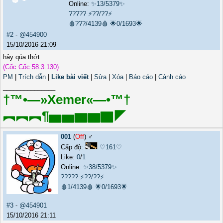
Online:
✨13/5379✨
?????
⚡??/??⚡
🩸???/4139🩸
🌟0/1693🌟
#2
-
@454900
15/10/2016 21:09
hảy qúa thớt
(Cốc Cốc 58.3.130)
PM
|
Trích dẫn
|
Like bài viết
|
Sửa
|
Xóa
|
Báo cáo
|
Cảnh cáo
_______________
†™•—»Xemer«—•™†
︻︻︻¶▅▅▆▆▇◤
001
(
Off
) ♂️
Cấp độ:
♡161♡
Like:
0
/
1
Online:
✨38/5379✨
?????
⚡??/??⚡
🩸1/4139🩸
🌟0/1693🌟
#3
-
@454901
15/10/2016 21:11