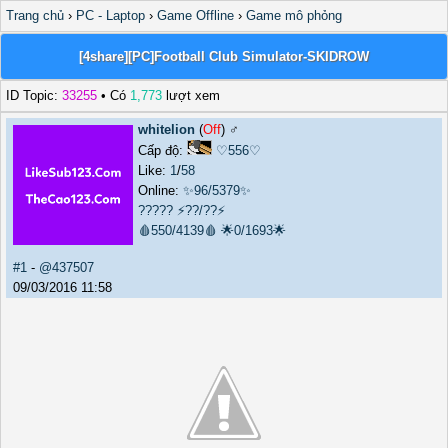
Trang chủ
›
PC - Laptop
›
Game Offline
›
Game mô phỏng
[4share][PC]Football Club Simulator-SKIDROW
ID Topic:
33255
• Có
1,773
lượt xem
whitelion
(
Off
) ♂️
Cấp độ:
♡556♡
Like:
1
/
58
Online:
✨96/5379✨
?????
⚡??/??⚡
🩸550/4139🩸
🌟0/1693🌟
#1
-
@437507
09/03/2016 11:58