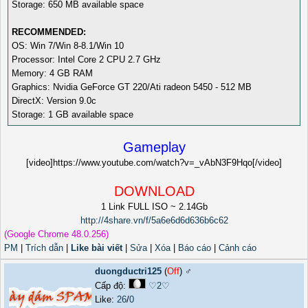
Storage: 650 MB available space
RECOMMENDED:
OS: Win 7/Win 8-8.1/Win 10
Processor: Intel Core 2 CPU 2.7 GHz
Memory: 4 GB RAM
Graphics: Nvidia GeForce GT 220/Ati radeon 5450 - 512 MB
DirectX: Version 9.0c
Storage: 1 GB available space
Gameplay
[video]https://www.youtube.com/watch?v=_vAbN3F9Hqo[/video]
DOWNLOAD
1 Link FULL ISO ~ 2.14Gb
http://4share.vn/f/5a6e6d6d636b6c62
(Google Chrome 48.0.256)
PM
|
Trích dẫn
|
Like bài viết
|
Sửa
|
Xóa
|
Báo cáo
|
Cảnh cáo
duongductri125
(
Off
) ♂️
Cấp độ:
♡2♡
Like:
26
/
0