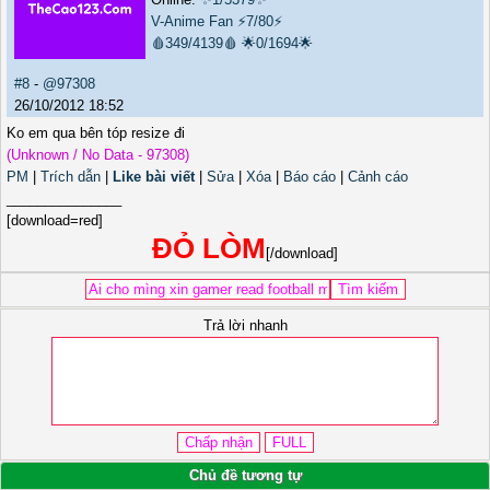
V-Anime Fan
⚡7/80⚡
🩸349/4139🩸
🌟0/1694🌟
#8
-
@97308
26/10/2012 18:52
Ko em qua bên tóp resize đi
(Unknown / No Data - 97308)
PM
|
Trích dẫn
|
Like bài viết
|
Sửa
|
Xóa
|
Báo cáo
|
Cảnh cáo
_______________
[download=red]
ĐỎ LÒM
[/download]
Trả lời nhanh
Chủ đề tương tự