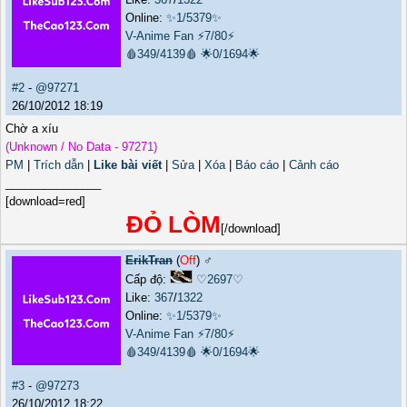
Online:
✨1/5379✨
V-Anime Fan
⚡7/80⚡
🩸349/4139🩸
🌟0/1694🌟
#2
-
@97271
26/10/2012 18:19
Chờ a xíu
(Unknown / No Data - 97271)
PM
|
Trích dẫn
|
Like bài viết
|
Sửa
|
Xóa
|
Báo cáo
|
Cảnh cáo
_______________
[download=red]
ĐỎ LÒM
[/download]
ErikTran
(
Off
) ♂️
Cấp độ:
♡2697♡
Like:
367
/
1322
Online:
✨1/5379✨
V-Anime Fan
⚡7/80⚡
🩸349/4139🩸
🌟0/1694🌟
#3
-
@97273
26/10/2012 18:22