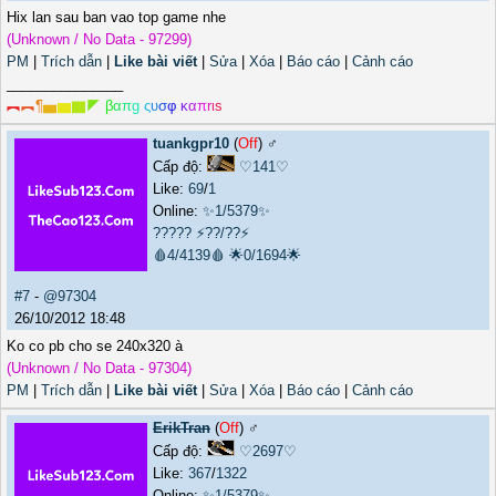
Hix lan sau ban vao top game nhe
(Unknown / No Data - 97299)
PM
|
Trích dẫn
|
Like bài viết
|
Sửa
|
Xóa
|
Báo cáo
|
Cảnh cáo
_______________
︻
︻
¶
▅
▆
▇
◤
β
α
π
g
ς
υ
σ
φ
κ
α
π
r
ι
s
tuankgpr10
(
Off
) ♂️
Cấp độ:
♡141♡
Like:
69
/
1
Online:
✨1/5379✨
?????
⚡??/??⚡
🩸4/4139🩸
🌟0/1694🌟
#7
-
@97304
26/10/2012 18:48
Ko co pb cho se 240x320 à
(Unknown / No Data - 97304)
PM
|
Trích dẫn
|
Like bài viết
|
Sửa
|
Xóa
|
Báo cáo
|
Cảnh cáo
ErikTran
(
Off
) ♂️
Cấp độ:
♡2697♡
Like:
367
/
1322
Online:
✨1/5379✨