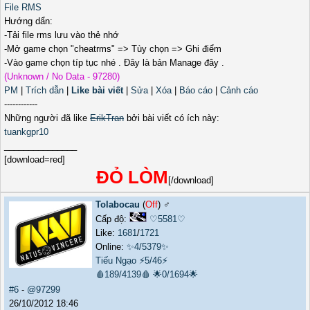
File RMS
Hướng dẩn:
-Tải file rms lưu vào thẻ nhớ
-Mở game chọn "cheatrms" => Tùy chọn => Ghi điểm
-Vào game chọn típ tục nhé . Đây là bản Manage đây .
(Unknown / No Data - 97280)
PM
|
Trích dẫn
|
Like bài viết
|
Sửa
|
Xóa
|
Báo cáo
|
Cảnh cáo
------------
Những người đã like
ErikTran
bởi bài viết có ích này:
tuankgpr10
_______________
[download=red]
ĐỎ LÒM
[/download]
Tolabocau
(
Off
) ♂️
Cấp độ:
♡5581♡
Like:
1681
/
1721
Online:
✨4/5379✨
Tiếu Ngạo
⚡5/46⚡
🩸189/4139🩸
🌟0/1694🌟
#6
-
@97299
26/10/2012 18:46