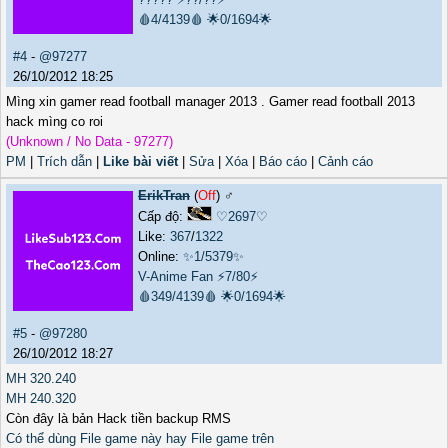
🩸4/4139🩸
🌟0/1694🌟
#4
-
@97277
26/10/2012 18:25
Mìng xin gamer read football manager 2013 . Gamer read football 2013
hack mìng co roi
(Unknown / No Data - 97277)
PM
|
Trích dẫn
|
Like bài viết
|
Sửa
|
Xóa
|
Báo cáo
|
Cảnh cáo
ErikTran
(
Off
) ♂️
Cấp độ:
♡2697♡
Like:
367
/
1322
Online:
✨1/5379✨
V-Anime Fan
⚡7/80⚡
🩸349/4139🩸
🌟0/1694🌟
#5
-
@97280
26/10/2012 18:27
MH 320.240
MH 240.320
Còn đây là bản Hack tiền backup RMS
Có thể dùng File game này hay File game trên