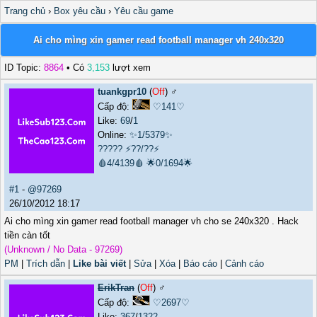
Trang chủ
›
Box yêu cầu
›
Yêu cầu game
Ai cho mìng xin gamer read football manager vh 240x320
ID Topic:
8864
• Có
3,153
lượt xem
tuankgpr10
(
Off
) ♂️
Cấp độ:
♡141♡
Like:
69
/
1
Online:
✨1/5379✨
?????
⚡??/??⚡
🩸4/4139🩸
🌟0/1694🌟
#1
-
@97269
26/10/2012 18:17
Ai cho mìng xin gamer read football manager vh cho se 240x320 . Hack
tiền càn tốt
(Unknown / No Data - 97269)
PM
|
Trích dẫn
|
Like bài viết
|
Sửa
|
Xóa
|
Báo cáo
|
Cảnh cáo
ErikTran
(
Off
) ♂️
Cấp độ:
♡2697♡
Like:
367
/
1322