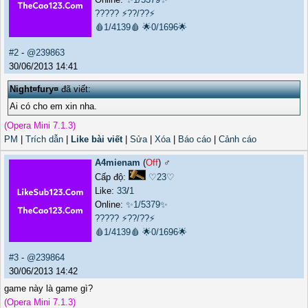
?????
⚡??/??⚡
🩸1/4139🩸
🌟0/1696🌟
#2
-
@239863
30/06/2013 14:41
Night¤fury¤
đã viết:
Ai có cho em xin nha.
(Opera Mini 7.1.3)
PM
|
Trích dẫn
|
Like bài viết
|
Sửa
|
Xóa
|
Báo cáo
|
Cảnh cáo
A4mienam
(
Off
) ♂️
Cấp độ:
♡23♡
Like:
33
/
1
Online:
✨1/5379✨
?????
⚡??/??⚡
🩸1/4139🩸
🌟0/1696🌟
#3
-
@239864
30/06/2013 14:42
game này là game gì?
(Opera Mini 7.1.3)