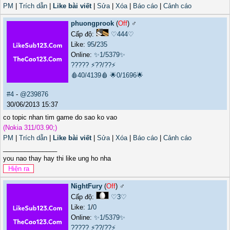
PM
|
Trích dẫn
|
Like bài viết
|
Sửa
|
Xóa
|
Báo cáo
|
Cảnh cáo
phuongprook
(
Off
) ♂️
Cấp độ:
♡444♡
Like:
95
/
235
Online:
✨1/5379✨
?????
⚡??/??⚡
🩸40/4139🩸
🌟0/1696🌟
#4
-
@239876
30/06/2013 15:37
co topic nhan tim game do sao ko vao
(Nokia 311/03.90;)
PM
|
Trích dẫn
|
Like bài viết
|
Sửa
|
Xóa
|
Báo cáo
|
Cảnh cáo
_______________
you nao thay hay thi like ung ho nha
NightFury
(
Off
) ♂️
Cấp độ:
♡3♡
Like:
1
/
0
Online:
✨1/5379✨
?????
⚡??/??⚡