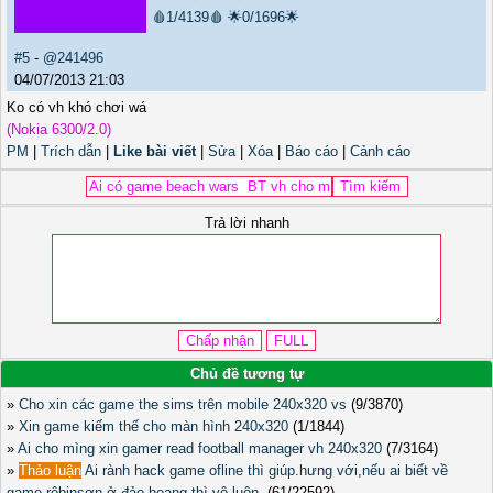
🩸1/4139🩸
🌟0/1696🌟
#5
-
@241496
04/07/2013 21:03
Ko có vh khó chơi wá
(Nokia 6300/2.0)
PM
|
Trích dẫn
|
Like bài viết
|
Sửa
|
Xóa
|
Báo cáo
|
Cảnh cáo
Trả lời nhanh
Chủ đề tương tự
»
Cho xin các game the sims trên mobile 240x320 vs
(9/3870)
»
Xin game kiếm thế cho màn hình 240x320
(1/1844)
»
Ai cho mìng xin gamer read football manager vh 240x320
(7/3164)
»
Thảo luận
Ai rành hack game ofline thì giúp.hưng với,nếu ai biết về
game rôbinsơn ở đảo hoang thì vô luôn.
(61/22592)