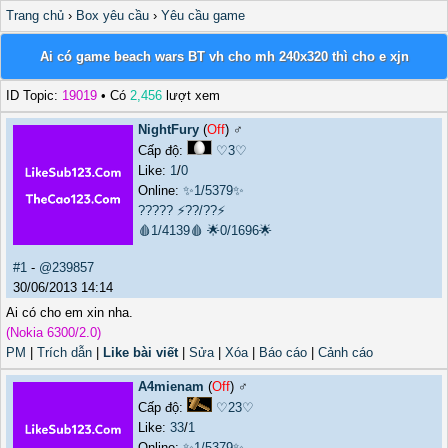
Trang chủ
›
Box yêu cầu
›
Yêu cầu game
Ai có game beach wars BT vh cho mh 240x320 thì cho e xjn
ID Topic:
19019
• Có
2,456
lượt xem
NightFury
(
Off
) ♂️
Cấp độ:
♡3♡
Like:
1
/
0
Online:
✨1/5379✨
?????
⚡??/??⚡
🩸1/4139🩸
🌟0/1696🌟
#1
-
@239857
30/06/2013 14:14
Ai có cho em xin nha.
(Nokia 6300/2.0)
PM
|
Trích dẫn
|
Like bài viết
|
Sửa
|
Xóa
|
Báo cáo
|
Cảnh cáo
A4mienam
(
Off
) ♂️
Cấp độ:
♡23♡
Like:
33
/
1
Online:
✨1/5379✨