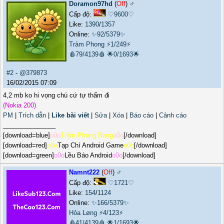
Doramon97hd
(
Off
) ♂️
Cấp độ:
♡9600♡
Like:
1390
/
1357
Online:
✨92/5379✨
Trảm Phong
⚡1/249⚡
🩸79/4139🩸
🌟0/1693🌟
#2
-
@379873
16/02/2015 07:09
4,2 mb ko hi vọng chú cứ tự thẩm đi
(Nokia 200)
PM
|
Trích dẫn
|
Like bài viết
|
Sửa
|
Xóa
|
Báo cáo
|
Cảnh cáo
_______________
[download=blue]
o0o
Trảm Phong Bang
o0o
[/download]
[download=red]
o0o
Tạp Chí Android Game
o0o
[/download]
[download=green]
o0o
Lều Báo Android
o0o
[/download]
Namnt222
(
Off
) ♂️
Cấp độ:
♡1721♡
Like:
154
/
1124
Online:
✨166/5379✨
Hỏa Løng
⚡4/123⚡
🩸41/4139🩸
🌟1/1693🌟