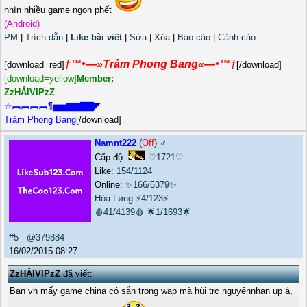
nhìn nhiều game ngon phết
(Android)
PM
|
Trích dẫn
|
Like bài viết
|
Sửa
|
Xóa
|
Báo cáo
|
Cảnh cáo
_______________
†™•—»Trảm Phong Bang«—•™†
[download=red]
[/download]
[download=yellow]
Member‏:‏
ZzHẢIVIPzZ
☆︻︻︻︻¶▅▅▆▆▇▇◤
Trảm Phong Bang
[/download]
Namnt222
(
Off
) ♂️
Cấp độ:
♡1721♡
Like:
154
/
1124
Online:
✨166/5379✨
Hỏa Løng
⚡4/123⚡
🩸41/4139🩸
🌟1/1693🌟
#5
-
@379884
16/02/2015 08:27
ZzHẢIVIPzZ
đã viết:
Bạn vh mấy game china có sẵn trong wap mà hùi trc nguyênnhan up á,