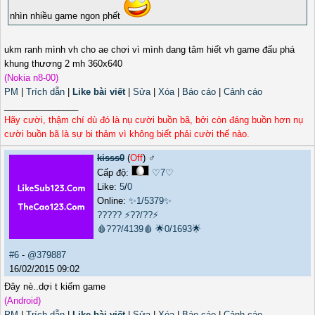
nhìn nhiều game ngon phết
ukm ranh mình vh cho ae chơi vì mình dang tâm hiết vh game đấu phá
khung thương 2 mh 360x640
(Nokia n8-00)
PM
|
Trích dẫn
|
Like bài viết
|
Sửa
|
Xóa
|
Báo cáo
|
Cảnh cáo
_______________
Hãy cười, thậm chí dù đó là nụ cười buồn bã, bởi còn đáng buồn hơn nụ
cười buồn bã là sự bi thảm vì không biết phải cười thế nào.
kisss0
(
Off
) ♂️
Cấp độ:
♡7♡
Like:
5
/
0
Online:
✨1/5379✨
?????
⚡??/??⚡
🩸???/4139🩸
🌟0/1693🌟
#6
-
@379887
16/02/2015 09:02
Đây nè..dợi t kiếm game
(Android)
PM
|
Trích dẫn
|
Like bài viết
|
Sửa
|
Xóa
|
Báo cáo
|
Cảnh cáo