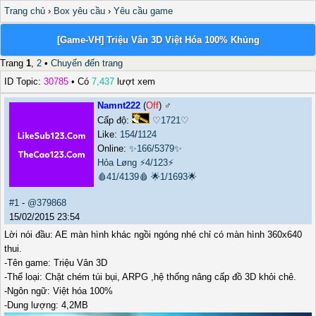
Trang chủ
›
Box yêu cầu
›
Yêu cầu game
[Game-VH] Triệu Vân 3D Việt Hóa 100% Khủng
Trang
1
,
2
•
Chuyển đến trang
ID Topic:
30785
• Có
7,437
lượt xem
Namnt222
(
Off
) ♂️
Cấp độ:
♡1721♡
Like:
154
/
1124
Online:
✨166/5379✨
Hỏa Løng
⚡4/123⚡
🩸41/4139🩸
🌟1/1693🌟
#1
-
@379868
15/02/2015 23:54
Lời nói đầu: AE màn hình khác ngồi ngóng nhé chỉ có màn hình 360x640
thui.
-Tên game: Triệu Vân 3D
-Thể loại: Chặt chém túi bụi, ARPG ,hệ thống nâng cấp đồ 3D khỏi chê.
-Ngôn ngữ: Việt hóa 100%
-Dung lượng: 4,2MB