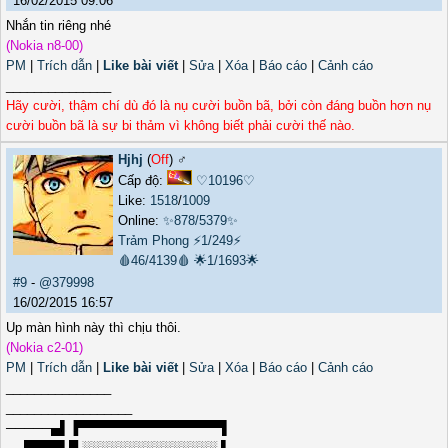
16/02/2015 09:06
Nhắn tin riêng nhé
(Nokia n8-00)
PM
|
Trích dẫn
|
Like bài viết
|
Sửa
|
Xóa
|
Báo cáo
|
Cảnh cáo
_______________
Hãy cười, thậm chí dù đó là nụ cười buồn bã, bởi còn đáng buồn hơn nụ
cười buồn bã là sự bi thảm vì không biết phải cười thế nào.
Hjhj
(
Off
) ♂️
Cấp độ:
♡10196♡
Like:
1518
/
1009
Online:
✨878/5379✨
Trảm Phong
⚡1/249⚡
🩸46/4139🩸
🌟1/1693🌟
#9
-
@379998
16/02/2015 16:57
Up màn hình này thì chịu thôi.
(Nokia c2-01)
PM
|
Trích dẫn
|
Like bài viết
|
Sửa
|
Xóa
|
Báo cáo
|
Cảnh cáo
_______________
__________________
─────▄▌▐▀▀▀▀▀▀▀▀▀▀▀▀▀▀▀▀▌
──████▌█ ░░░░░░░░░░░░░░░ ▌