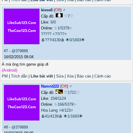
kisss0
(
Off
) ♂️
Cấp độ:
♡7♡
Like:
5
/
0
Online:
✨1/5379✨
?????
⚡??/??⚡
🩸???/4139🩸
🌟0/1693🌟
#7
-
@379888
16/02/2015 09:04
À mà ông tìm game giúp đi
(Android)
PM
|
Trích dẫn
|
Like bài viết
|
Sửa
|
Xóa
|
Báo cáo
|
Cảnh cáo
Namnt222
(
Off
) ♂️
Cấp độ:
♡1721♡
Like:
154
/
1124
Online:
✨166/5379✨
Hỏa Løng
⚡4/123⚡
🩸41/4139🩸
🌟1/1693🌟
#8
-
@379889