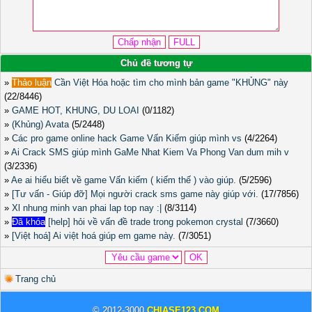
Chủ đề tương tự
»
Thảo luận
Cần Việt Hóa hoặc tìm cho mình bản game "KHỦNG" này
(22/8446)
»
GAME HOT, KHUNG, DU LOAI
(0/1182)
»
(Khủng) Avata
(5/2448)
»
Các pro game online hack Game Vấn Kiếm giúp mình vs
(4/2264)
»
Ai Crack SMS giúp mình GaMe Nhat Kiem Va Phong Van dum mih v
(3/2336)
»
Ae ai hiểu biết về game Vấn kiếm ( kiếm thế ) vào giúp.
(5/2596)
»
[Tư vấn - Giúp đỡ] Mọi người crack sms game này giúp với.
(17/7856)
»
Xl nhung minh van phai lap top nay :|
(8/3114)
»
Đã khóa
[help] hỏi về vấn đề trade trong pokemon crystal
(7/3660)
»
[Việt hoá] Ai việt hoá giúp em game này.
(7/3051)
Trang chủ
© 2012-3000
CHIASE123.COM