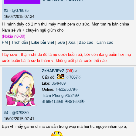
#3
-
@379875
16/02/2015 07:34
Hi mình thấy có 1 mh thui máy mình pem dư sức. Mon tìm ra bản china
Nam sẽ vh + chuyên ngũ giùm cho
(Nokia n8-00)
PM
|
Trích dẫn
|
Like bài viết
|
Sửa
|
Xóa
|
Báo cáo
|
Cảnh cáo
_______________
Hãy cười, thậm chí dù đó là nụ cười buồn bã, bởi còn đáng buồn hơn nụ
cười buồn bã là sự bi thảm vì không biết phải cười thế nào.
ZzHAIVIPzZ
(
Off
) ♂️
Cấp độ:
♡7067♡
Like:
364
/
469
Online:
✨612/5379✨
Trảm Phong
⚡1/249⚡
🩸69/4139🩸
🌟0/1693🌟
#4
-
@379880
16/02/2015 07:41
Bạn vh mấy game china có sẵn trong wap mà hùi trc nguyênnhan up á,