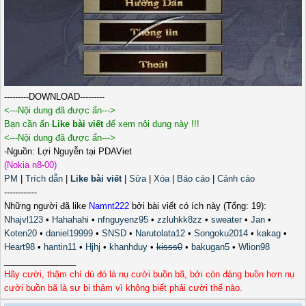
---------DOWNLOAD---------
<---Nội dung đã được ẩn--->
Bạn cần ấn
Like bài viết
để xem nội dung này !!!
<---Nội dung đã được ẩn--->
-Nguồn: Lợi Nguyễn tại PDAViet
(Nokia n8-00)
PM
|
Trích dẫn
|
Like bài viết
|
Sửa
|
Xóa
|
Báo cáo
|
Cảnh cáo
------------
Những người đã like
Namnt222
bởi bài viết có ích này (Tổng: 19):
Nhajvl123
•
Hahahahi
•
nfnguyenz95
•
zzluhkk8zz
•
sweater
•
Jan
•
Koten20
•
daniel19999
•
SNSD
•
Narutolata12
•
Songoku2014
•
kakag
•
Heart98
•
hantin11
•
Hjhj
•
khanhduy
•
kisss0
•
bakugan5
•
Wlion98
_______________
Hãy cười, thậm chí dù đó là nụ cười buồn bã, bởi còn đáng buồn hơn nụ
cười buồn bã là sự bi thảm vì không biết phải cười thế nào.