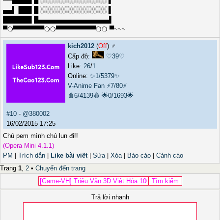
▄▄▌▐██▌█ ░░░░░░░░░░░░░░░ ▌
██████▌█▄▄▄▄▄▄▄▄▄▄▄▄▄▄▄▄▌
▀❍▀▀▀▀▀▀▀❍❍▀▀▀▀▀▀▀▀▀❍❍ ▀~~~
kich2012
(
Off
) ♂️
Cấp độ:
♡39♡
Like:
26
/
1
Online:
✨1/5379✨
V-Anime Fan
⚡7/80⚡
🩸6/4139🩸
🌟0/1693🌟
#10
-
@380002
16/02/2015 17:25
Chú pem mình chú lun đi!!
(Opera Mini 4.1.1)
PM
|
Trích dẫn
|
Like bài viết
|
Sửa
|
Xóa
|
Báo cáo
|
Cảnh cáo
Trang
1
,
2
•
Chuyển đến trang
Trả lời nhanh